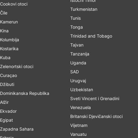
Istočni Timor
Cookovi otoci
Turkmenistan
Čile
Tunis
Kamerun
Tonga
Kina
Trinidad and Tobago
Kolumbija
Tajvan
Kostarika
Tanzanija
Kuba
Uganda
Zelenortski otoci
SAD
Curaçao
Urugvaj
Džibuti
Uzbekistan
Dominikanska Republika
Sveti Vincent i Grenadini
Alžir
Venezuela
Ekvador
Britanski Djevičanski otoci
Egipat
Vijetnam
Zapadna Sahara
Vanuatu
Eritreja