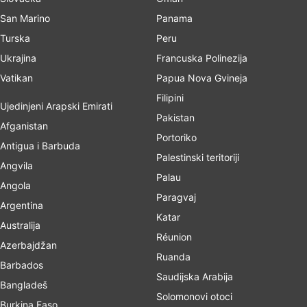
San Marino
Panama
Turska
Peru
Ukrajina
Francuska Polinezija
Vatikan
Papua Nova Gvineja
Filipini
Ujedinjeni Arapski Emirati
Pakistan
Afganistan
Portoriko
Antigua i Barbuda
Palestinski teritoriji
Angvila
Palau
Angola
Paragvaj
Argentina
Katar
Australija
Réunion
Azerbajdžan
Ruanda
Barbados
Saudijska Arabija
Bangladeš
Solomonovi otoci
Burkina Faso