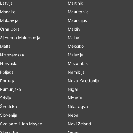
Latvija
Martinik
Monako
Mauritanija
Moldavija
Mauricijus
Crna Gora
Maldivi
Sjeverna Makedonija
Malavi
Malta
Meksiko
Nizozemska
Malezija
Norveška
Mozambik
Poljska
Namibija
Portugal
Nova Kaledonija
Rumunjska
Niger
Srbija
Nigerija
Švedska
Nikaragva
Slovenija
Nepal
Svalbard i Jan Mayen
Novi Zeland
Slovačka
Oman