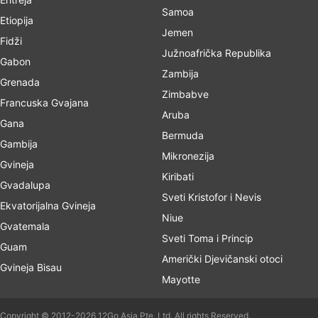
Samoa
Etiopija
Jemen
Fidži
Južnoafrička Republika
Gabon
Zambija
Grenada
Zimbabve
Francuska Gvajana
Aruba
Gana
Bermuda
Gambija
Mikronezija
Gvineja
Kiribati
Gvadalupa
Sveti Kristofor i Nevis
Ekvatorijalna Gvineja
Niue
Gvatemala
Sveti Toma i Princip
Guam
Američki Djevičanski otoci
Gvineja Bisau
Mayotte
Copyright © 2012-2026 12Go Asia Pte. Ltd. All rights Reserved.