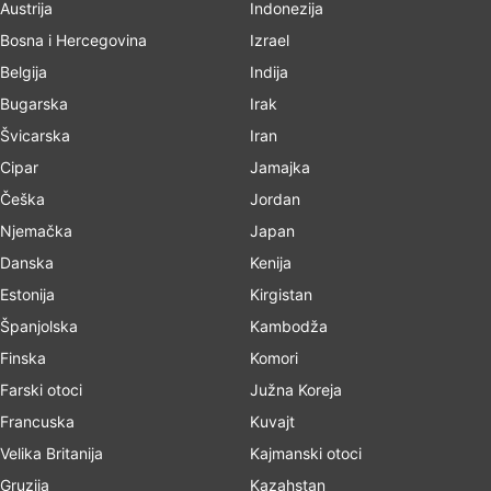
Austrija
Indonezija
Bosna i Hercegovina
Izrael
Belgija
Indija
Bugarska
Irak
Švicarska
Iran
Cipar
Jamajka
Češka
Jordan
Njemačka
Japan
Danska
Kenija
Estonija
Kirgistan
Španjolska
Kambodža
Finska
Komori
Farski otoci
Južna Koreja
Francuska
Kuvajt
Velika Britanija
Kajmanski otoci
Gruzija
Kazahstan