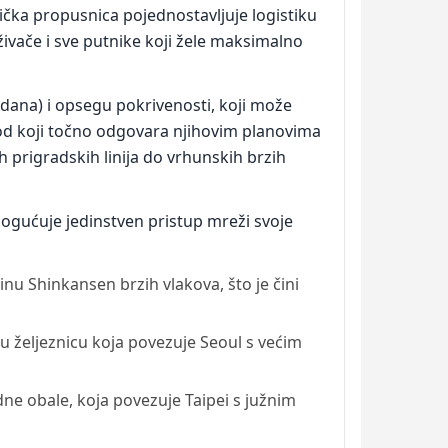
čka propusnica pojednostavljuje logistiku
živače i sve putnike koji žele maksimalno
ih dana) i opsegu pokrivenosti, koji može
vod koji točno odgovara njihovim planovima
h prigradskih linija do vrhunskih brzih
mogućuje jedinstven pristup mreži svoje
inu Shinkansen brzih vlakova, što je čini
 željeznicu koja povezuje Seoul s većim
ne obale, koja povezuje Taipei s južnim