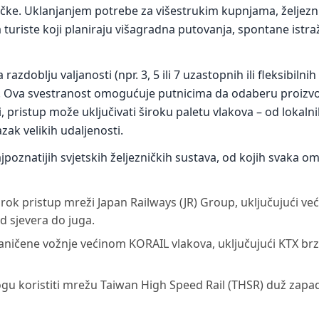
čke. Uklanjanjem potrebe za višestrukim kupnjama, željezni
a turiste koji planiraju višagradna putovanja, spontane istra
zdoblju valjanosti (npr. 3, 5 ili 7 uzastopnih ili fleksibiln
gija. Ova svestranost omogućuje putnicima da odaberu proiz
 pristup može uključivati široku paletu vlakova – od lokalni
zak velikih udaljenosti.
oznatijih svjetskih željezničkih sustava, od kojih svaka o
rok pristup mreži Japan Railways (JR) Group, uključujući već
d sjevera do juga.
ničene vožnje većinom KORAIL vlakova, uključujući KTX brzu
ogu koristiti mrežu Taiwan High Speed Rail (THSR) duž zapad