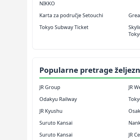
NIKKO
Karta za područje Setouchi
Grea
Tokyo Subway Ticket
Skyl
Toky
Popularne pretrage željezn
JR Group
JR W
Odakyu Railway
Toky
JR Kyushu
Osak
Suruto Kansai
Nank
Suruto Kansai
JR Ce