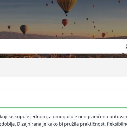
t koji se kupuje jednom, a omogućuje neograničeno putov
doblja. Dizajnirana je kako bi pružila praktičnost, fleksibi