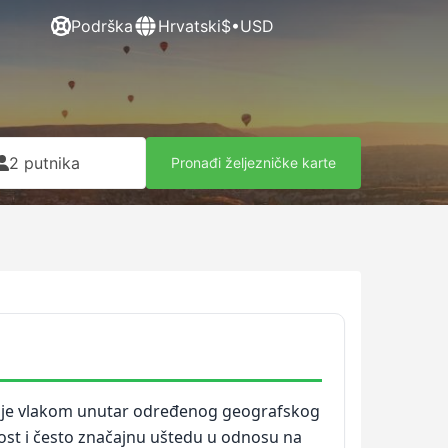
Podrška
Hrvatski
$•USD
2 putnika
Pronađi željezničke karte
anje vlakom unutar određenog geografskog
lnost i često značajnu uštedu u odnosu na