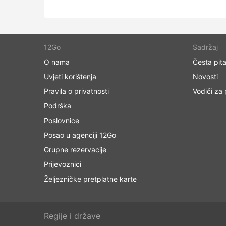
12Go
Sadržaj
O nama
Česta pita
Uvjeti korištenja
Novosti
Pravila o privatnosti
Vodiči za
Podrška
Poslovnice
Posao u agenciji 12Go
Grupne rezervacije
Prijevoznici
Željezničke pretplatne karte
Regije i države