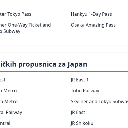
ter Tokyo Pass
Hankyu 1-Day Pass
iner One-Way Ticket and
Osaka Amazing Pass
o Subway
ičkih propusnica za Japan
est
JR East 1
o Metro
Tobu Railway
a Metro
Skyliner and Tokyo Subwa
ai Railway
JR East
ntral
JR Shikoku