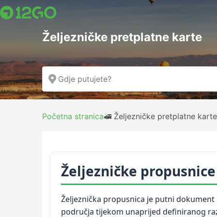
Željezničke pretplatne karte
Početna stranica
🚅 Željezničke pretplatne karte
Željezničke propusnice
Željeznička propusnica je putni dokumen
područja tijekom unaprijed definiranog raz