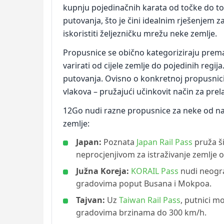
kupnju pojedinačnih karata od točke do to
putovanja, što je čini idealnim rješenjem z
iskoristiti željezničku mrežu neke zemlje.
Propusnice se obično kategoriziraju prema ra
varirati od cijele zemlje do pojedinih re
putovanja. Ovisno o konkretnoj propusnici,
vlakova – pružajući učinkovit način za prela
12Go nudi razne propusnice za neke od najp
zemlje:
Japan:
Poznata
Japan Rail Pass
pruža ši
neprocjenjivom za istraživanje zemlje o
Južna Koreja:
KORAIL Pass
nudi neogra
gradovima poput Busana i Mokpoa.
Tajvan:
Uz
Taiwan Rail Pass
, putnici m
gradovima brzinama do 300 km/h.