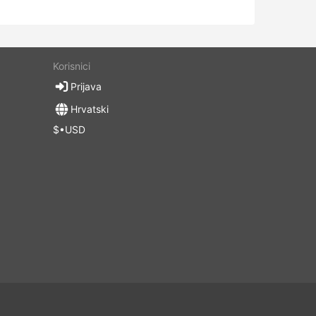
Korisnici
Prijava
Hrvatski
$•USD