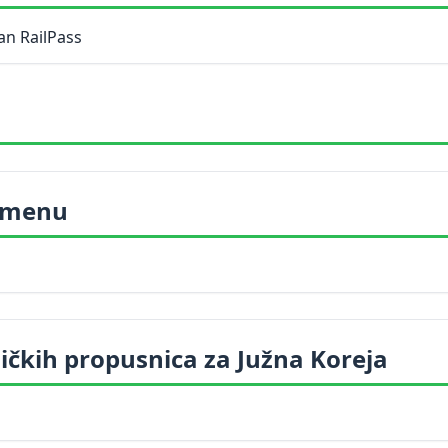
an RailPass
 imenu
ičkih propusnica za Južna Koreja