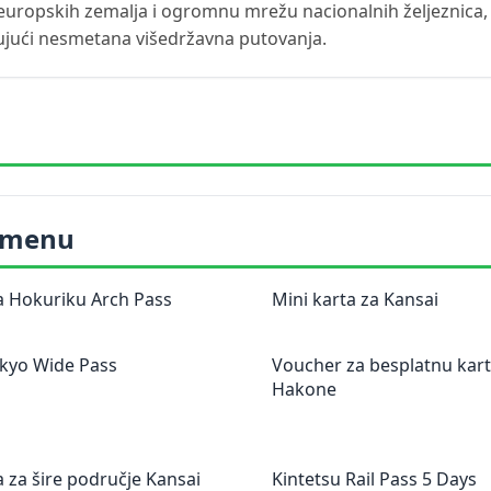
europskih zemalja i ogromnu mrežu nacionalnih željeznica, 
ujući nesmetana višedržavna putovanja.
 imenu
a Hokuriku Arch Pass
Mini karta za Kansai
okyo Wide Pass
Voucher za besplatnu kart
Hakone
a za šire područje Kansai
Kintetsu Rail Pass 5 Days