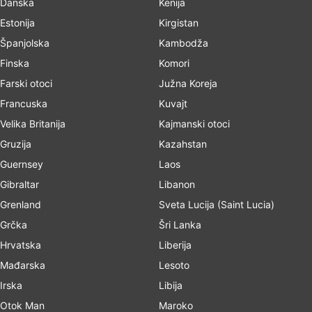
Danska
Kenija
Estonija
Kirgistan
Španjolska
Kambodža
Finska
Komori
Farski otoci
Južna Koreja
Francuska
Kuvajt
Velika Britanija
Kajmanski otoci
Gruzija
Kazahstan
Guernsey
Laos
Gibraltar
Libanon
Grenland
Sveta Lucija (Saint Lucia)
Grčka
Šri Lanka
Hrvatska
Liberija
Mađarska
Lesoto
Irska
Libija
Otok Man
Maroko