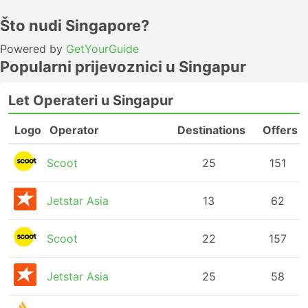
Što nudi Singapore?
Powered by
GetYourGuide
Popularni prijevoznici u Singapur
Let Operateri u Singapur
Logo
Operator
Destinations
Offers
Scoot
25
151
Jetstar Asia
13
62
Scoot
22
157
Jetstar Asia
25
58