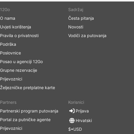
12Go
Sadržaj
O nama
Česta pitanja
Uvjeti korištenja
Novosti
Pravila o privatnosti
Vodiči za putovanja
Podrška
Poslovnice
Posao u agenciji 12Go
Grupne rezervacije
Prijevoznici
Željezničke pretplatne karte
Partners
Korisnici
Partnerski program putovanja
Prijava
Portal za putničke agente
Hrvatski
Prijevoznici
$•USD