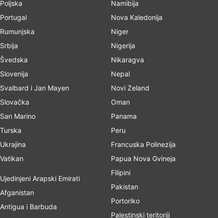
Poljska
Namibija
Portugal
Nova Kaledonija
Rumunjska
Niger
Srbija
Nigerija
Švedska
Nikaragva
Slovenija
Nepal
Svalbard i Jan Mayen
Novi Zeland
Slovačka
Oman
San Marino
Panama
Turska
Peru
Ukrajina
Francuska Polinezija
Vatikan
Papua Nova Gvineja
Filipini
Ujedinjeni Arapski Emirati
Pakistan
Afganistan
Portoriko
Antigua i Barbuda
Palestinski teritoriji