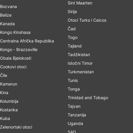
Sint Maarten
Bocvana
Sirija
Belize
Otoci Turks i Caicos
Kanada
Čad
Kongo Kinshasa
Togo
Centralna Afrička Republika
Tajland
Kongo - Brazzaville
Tadžikistan
Obala Bjelokosti
Istočni Timor
Cookovi otoci
Turkmenistan
Čile
Tunis
Kamerun
Tonga
Kina
Trinidad and Tobago
Kolumbija
Tajvan
Kostarika
Tanzanija
Kuba
Uganda
Zelenortski otoci
SAD