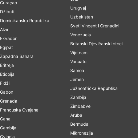
Curaçao
Urugvaj
Džibuti
Uzbekistan
Dominikanska Republika
Sveti Vincent i Grenadini
Alžir
Venezuela
Ekvador
Britanski Djevičanski otoci
Egipat
Vijetnam
Zapadna Sahara
Vanuatu
Eritreja
Samoa
Etiopija
Jemen
Fidži
Južnoafrička Republika
Gabon
Zambija
Grenada
Zimbabve
Francuska Gvajana
Aruba
Gana
Bermuda
Gambija
Mikronezija
Gvineja