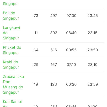
Singapur
Bali do
73
497
07:00
23:45
Singapur
Langkawi
do
11
303
08:40
23:15
Singapur
Phuket do
64
516
00:55
23:50
Singapur
Krabi do
29
167
07:10
23:10
Singapur
Zračna luka
Don
19
136
00:30
23:59
Mueang do
Singapur
Koh Samui
do
10
264
06:45
21:30