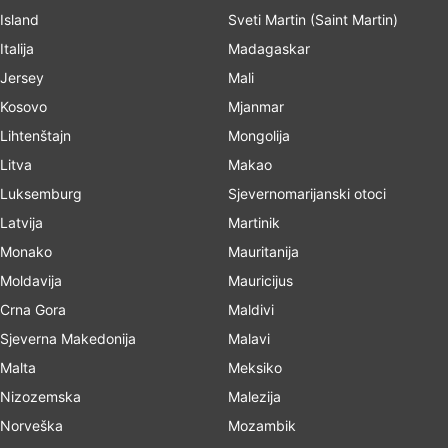
Island
Sveti Martin (Saint Martin)
Italija
Madagaskar
Jersey
Mali
Kosovo
Mjanmar
Lihtenštajn
Mongolija
Litva
Makao
Luksemburg
Sjevernomarijanski otoci
Latvija
Martinik
Monako
Mauritanija
Moldavija
Mauricijus
Crna Gora
Maldivi
Sjeverna Makedonija
Malavi
Malta
Meksiko
Nizozemska
Malezija
Norveška
Mozambik