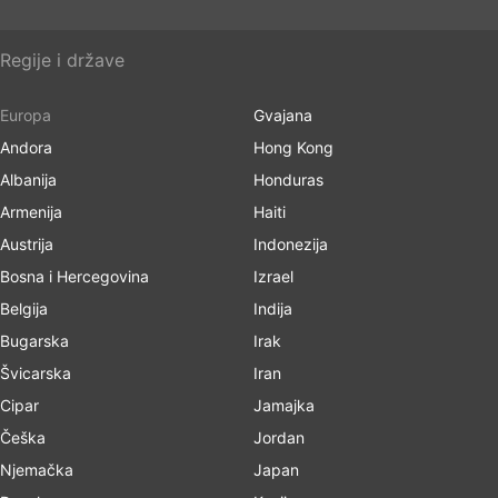
Regije i države
Europa
Gvajana
Andora
Hong Kong
Albanija
Honduras
Armenija
Haiti
Austrija
Indonezija
Bosna i Hercegovina
Izrael
Belgija
Indija
Bugarska
Irak
Švicarska
Iran
Cipar
Jamajka
Češka
Jordan
Njemačka
Japan