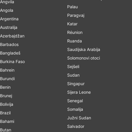
Angvila
Palau
Angola
Paragvaj
Argentina
Katar
Australija
Réunion
Azerbajdžan
Ruanda
Barbados
Saudijska Arabija
Bangladeš
Solomonovi otoci
Burkina Faso
Sejšeli
Bahrein
Sudan
Burundi
Singapur
Benin
Sijera Leone
Brunej
Senegal
Bolivija
Somalija
Brazil
Južni Sudan
Bahami
Salvador
Butan