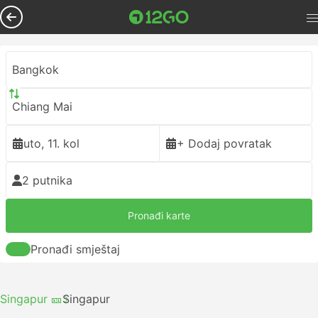
Bangkok
Chiang Mai
uto, 11. kol
+ Dodaj povratak
2 putnika
Pronađi karte
Pronađi smještaj
Singapur 🎫
Singapur