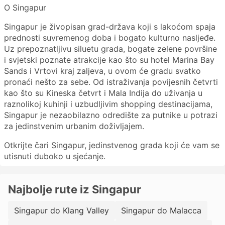
O Singapur
Singapur je živopisan grad-država koji s lakoćom spaja
prednosti suvremenog doba i bogato kulturno nasljeđe.
Uz prepoznatljivu siluetu grada, bogate zelene površine
i svjetski poznate atrakcije kao što su hotel Marina Bay
Sands i Vrtovi kraj zaljeva, u ovom će gradu svatko
pronaći nešto za sebe. Od istraživanja povijesnih četvrti
kao što su Kineska četvrt i Mala Indija do uživanja u
raznolikoj kuhinji i uzbudljivim shopping destinacijama,
Singapur je nezaobilazno odredište za putnike u potrazi
za jedinstvenim urbanim doživljajem.
Otkrijte čari Singapur, jedinstvenog grada koji će vam se
utisnuti duboko u sjećanje.
Najbolje rute iz Singapur
Singapur do Klang Valley
Singapur do Malacca