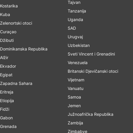
Tajvan
Kostarika
Tanzanija
Kuba
Uganda
Zelenortski otoci
SAD
Curaçao
Urugvaj
Džibuti
Uzbekistan
Dominikanska Republika
Sveti Vincent i Grenadini
Alžir
Venezuela
Ekvador
Britanski Djevičanski otoci
Egipat
Vijetnam
Zapadna Sahara
Vanuatu
Eritreja
Samoa
Etiopija
Jemen
Fidži
Južnoafrička Republika
Gabon
Zambija
Grenada
Zimbabve