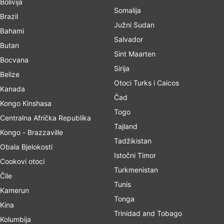
Bolivija
Somalija
Brazil
Južni Sudan
Bahami
Salvador
Butan
Sint Maarten
Bocvana
Sirija
Belize
Otoci Turks i Caicos
Kanada
Čad
Kongo Kinshasa
Togo
Centralna Afrička Republika
Tajland
Kongo - Brazzaville
Tadžikistan
Obala Bjelokosti
Istočni Timor
Cookovi otoci
Turkmenistan
Čile
Tunis
Kamerun
Tonga
Kina
Trinidad and Tobago
Kolumbija