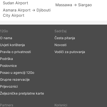
Sudan Airport
Massawa → Siargao
Asmara Airport → Djibouti
City Airport
12Go
Sadržaj
O nama
Česta pitanja
Uvjeti korištenja
Novosti
Pravila o privatnosti
Vodiči za putovanja
Podrška
Poslovnice
Posao u agenciji 12Go
Grupne rezervacije
Prijevoznici
Željezničke pretplatne karte
Partners
Korisnici