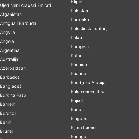
Filipini
Ujedinjeni Arapski Emirati
Pakistan
Afganistan
Portoriko
Antigua i Barbuda
Palestinski teritoriji
Angvila
Palau
Angola
Paragvaj
Argentina
Katar
Australija
Réunion
Azerbajdžan
Ruanda
Barbados
Saudijska Arabija
Bangladeš
Solomonovi otoci
Burkina Faso
Sejšeli
Bahrein
Sudan
Burundi
Singapur
Benin
Sijera Leone
Brunej
Senegal