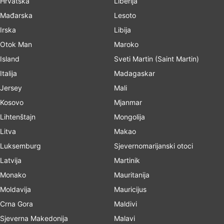
Hrvatska
Liberija
Mađarska
Lesoto
Irska
Libija
Otok Man
Maroko
Island
Sveti Martin (Saint Martin)
Italija
Madagaskar
Jersey
Mali
Kosovo
Mjanmar
Lihtenštajn
Mongolija
Litva
Makao
Luksemburg
Sjevernomarijanski otoci
Latvija
Martinik
Monako
Mauritanija
Moldavija
Mauricijus
Crna Gora
Maldivi
Sjeverna Makedonija
Malavi