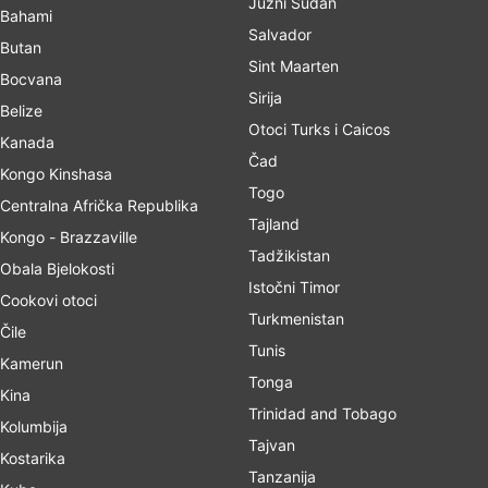
Južni Sudan
Bahami
Salvador
Butan
Sint Maarten
Bocvana
Sirija
Belize
Otoci Turks i Caicos
Kanada
Čad
Kongo Kinshasa
Togo
Centralna Afrička Republika
Tajland
Kongo - Brazzaville
Tadžikistan
Obala Bjelokosti
Istočni Timor
Cookovi otoci
Turkmenistan
Čile
Tunis
Kamerun
Tonga
Kina
Trinidad and Tobago
Kolumbija
Tajvan
Kostarika
Tanzanija