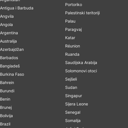
Portoriko
Antigua i Barbuda
Palestinski teritoriji
Angvila
Palau
Angola
Paragvaj
Argentina
Katar
Australija
Réunion
Azerbajdžan
Ruanda
Barbados
Saudijska Arabija
Bangladeš
Solomonovi otoci
Burkina Faso
Sejšeli
Bahrein
Sudan
Burundi
Singapur
Benin
Sijera Leone
Brunej
Senegal
Bolivija
Somalija
Brazil