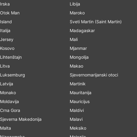
Irska
Libija
Otok Man
Maroko
Island
Sveti Martin (Saint Martin)
Italija
Madagaskar
Jersey
Mali
Kosovo
Mjanmar
Lihtenštajn
Mongolija
Litva
Makao
Luksemburg
Sjevernomarijanski otoci
Latvija
Martinik
Monako
Mauritanija
Moldavija
Mauricijus
Crna Gora
Maldivi
Sjeverna Makedonija
Malavi
Malta
Meksiko
Nizozemska
Malezija