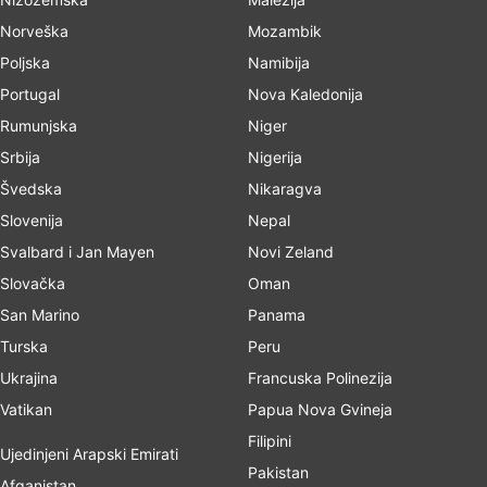
Norveška
Mozambik
Poljska
Namibija
Portugal
Nova Kaledonija
Rumunjska
Niger
Srbija
Nigerija
Švedska
Nikaragva
Slovenija
Nepal
Svalbard i Jan Mayen
Novi Zeland
Slovačka
Oman
San Marino
Panama
Turska
Peru
Ukrajina
Francuska Polinezija
Vatikan
Papua Nova Gvineja
Filipini
Ujedinjeni Arapski Emirati
Pakistan
Afganistan