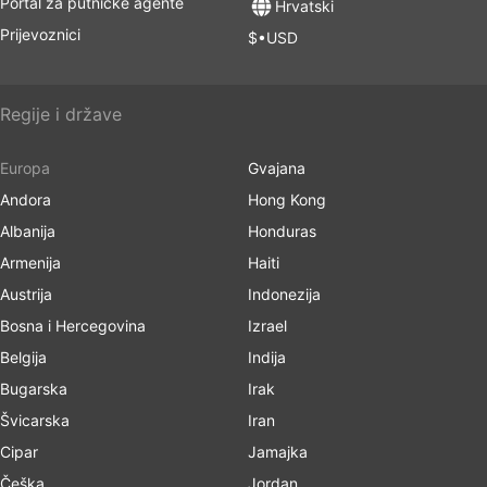
Portal za putničke agente
Hrvatski
Prijevoznici
$•USD
Regije i države
Europa
Gvajana
Andora
Hong Kong
Albanija
Honduras
Armenija
Haiti
Austrija
Indonezija
Bosna i Hercegovina
Izrael
Belgija
Indija
Bugarska
Irak
Švicarska
Iran
Cipar
Jamajka
Češka
Jordan