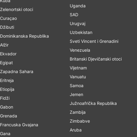
Kuba
Uganda
Zelenortski otoci
SAD
Curaçao
Urugvaj
Džibuti
Uzbekistan
Dominikanska Republika
Sveti Vincent i Grenadini
Alžir
Venezuela
Ekvador
Britanski Djevičanski otoci
Egipat
Vijetnam
Zapadna Sahara
Vanuatu
Eritreja
Samoa
Etiopija
Jemen
Fidži
Južnoafrička Republika
Gabon
Zambija
Grenada
Zimbabve
Francuska Gvajana
Aruba
Gana