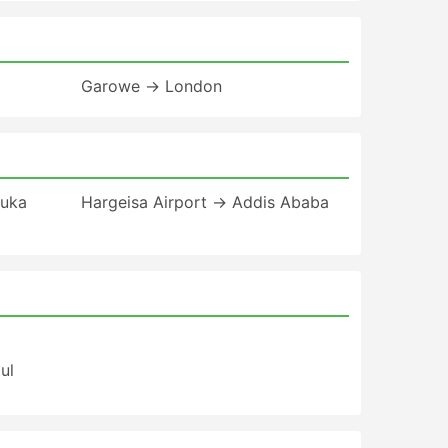
Garowe → London
luka
Hargeisa Airport → Addis Ababa
ul