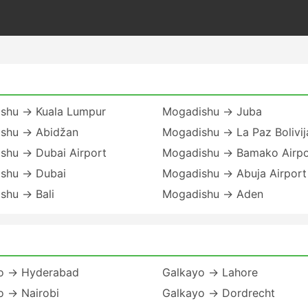
shu → Kuala Lumpur
Mogadishu → Juba
shu → Abidžan
Mogadishu → La Paz Bolivij
shu → Dubai Airport
Mogadishu → Bamako Airpo
shu → Dubai
Mogadishu → Abuja Airport
shu → Bali
Mogadishu → Aden
o → Hyderabad
Galkayo → Lahore
o → Nairobi
Galkayo → Dordrecht