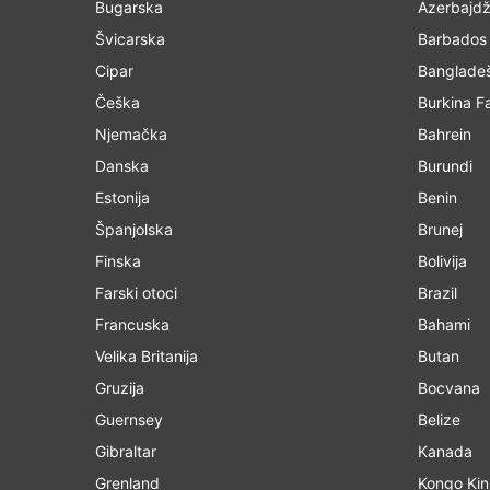
Bugarska
Azerbajd
Švicarska
Barbados
Cipar
Banglade
Češka
Burkina F
Njemačka
Bahrein
Danska
Burundi
Estonija
Benin
Španjolska
Brunej
Finska
Bolivija
Farski otoci
Brazil
Francuska
Bahami
Velika Britanija
Butan
Gruzija
Bocvana
Guernsey
Belize
Gibraltar
Kanada
Grenland
Kongo