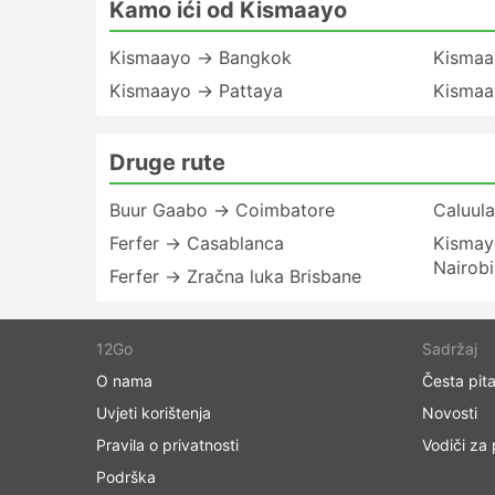
Kamo ići od Kismaayo
Kismaayo → Bangkok
Kismaa
Kismaayo → Pattaya
Kismaa
Druge rute
Buur Gaabo → Coimbatore
Caluula
Ferfer → Casablanca
Kismayo
Nairobi
Ferfer → Zračna luka Brisbane
12Go
Sadržaj
O nama
Česta pita
Uvjeti korištenja
Novosti
Pravila o privatnosti
Vodiči za
Podrška