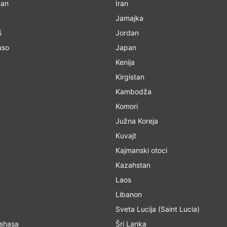
žan
Iran
Jamajka
š
Jordan
aso
Japan
Kenija
Kirgistan
Kambodža
Komori
Južna Koreja
Kuvajt
Kajmanski otoci
Kazahstan
Laos
Libanon
Sveta Lucija (Saint Lucia)
 Kinshasa
Šri Lanka