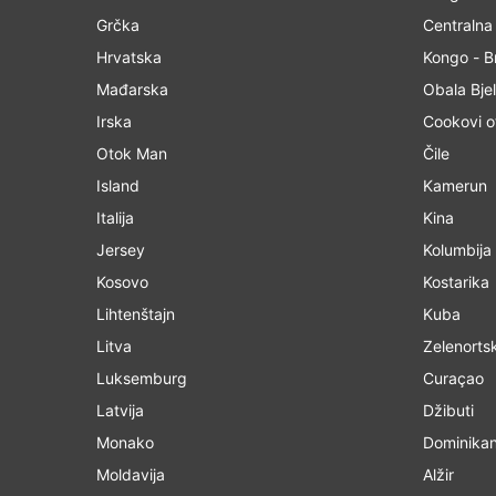
Grčka
Centralna
Hrvatska
Kongo - Br
Mađarska
Obala Bjel
Irska
Cookovi o
Otok Man
Čile
Island
Kamerun
Italija
Kina
Jersey
Kolumbija
Kosovo
Kostarika
Lihtenštajn
Kuba
Litva
Zelenortsk
Luksemburg
Curaçao
Latvija
Džibuti
Monako
Dominikan
Moldavija
Alžir