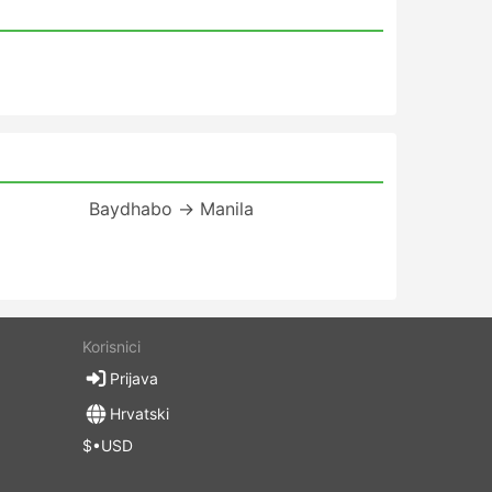
Baydhabo → Manila
Korisnici
Prijava
Hrvatski
$•USD