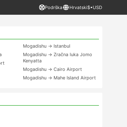
Podrška
Hrvatski
$•USD
Mogadishu → Istanbul
a
Mogadishu → Zračna luka Jomo
Kenyatta
rt
Mogadishu → Cairo Airport
Mogadishu → Mahe Island Airport