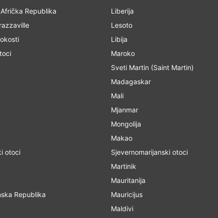
 Afrička Republika
Liberija
azzaville
Lesoto
okosti
Libija
toci
Maroko
Sveti Martin (Saint Martin)
Madagaskar
Mali
Mjanmar
Mongolija
Makao
i otoci
Sjevernomarijanski otoci
Martinik
Mauritanija
ska Republika
Mauricijus
Maldivi