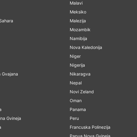
Malavi
Meksiko
Sahara
Malezija
Mozambik
Namibija
Nova Kaledonija
Niger
Nigerija
 Gvajana
Nikaragva
Nepal
Novi Zeland
Oman
a
Panama
lna Gvineja
Peru
a
Francuska Polinezija
Papua Nova Gvineja