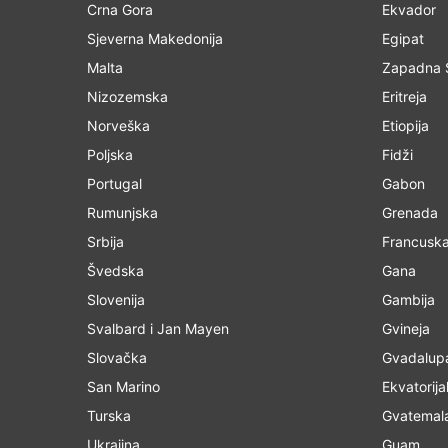
Crna Gora
Ekvador
Sjeverna Makedonija
Egipat
Malta
Zapadna 
Nizozemska
Eritreja
Norveška
Etiopija
Poljska
Fidži
Portugal
Gabon
Rumunjska
Grenada
Srbija
Francuska
Švedska
Gana
Slovenija
Gambija
Svalbard i Jan Mayen
Gvineja
Slovačka
Gvadalup
San Marino
Ekvatorija
Turska
Gvatemal
Ukrajina
Guam