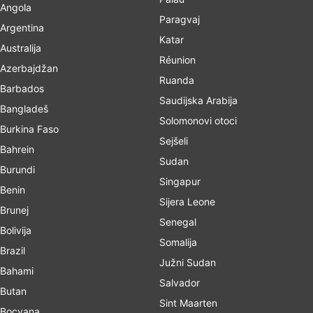
Angola
Paragvaj
Argentina
Katar
Australija
Réunion
Azerbajdžan
Ruanda
Barbados
Saudijska Arabija
Bangladeš
Solomonovi otoci
Burkina Faso
Sejšeli
Bahrein
Sudan
Burundi
Singapur
Benin
Sijera Leone
Brunej
Senegal
Bolivija
Somalija
Brazil
Južni Sudan
Bahami
Salvador
Butan
Sint Maarten
Bocvana