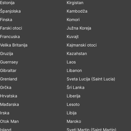
Estonija
Kirgistan
Španjolska
Kambodža
Finska
Komori
Farski otoci
Južna Koreja
Francuska
Kuvajt
Velika Britanija
Kajmanski otoci
Gruzija
Kazahstan
Guernsey
Laos
Gibraltar
Libanon
Grenland
Sveta Lucija (Saint Lucia)
Grčka
Šri Lanka
Hrvatska
Liberija
Mađarska
Lesoto
Irska
Libija
Otok Man
Maroko
Island
Sveti Martin (Saint Martin)