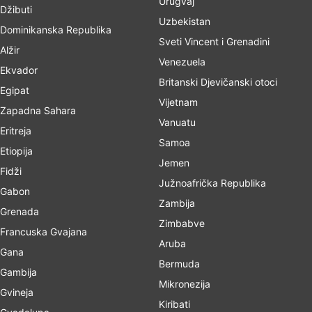
Urugvaj
Džibuti
Uzbekistan
Dominikanska Republika
Sveti Vincent i Grenadini
Alžir
Venezuela
Ekvador
Britanski Djevičanski otoci
Egipat
Vijetnam
Zapadna Sahara
Vanuatu
Eritreja
Samoa
Etiopija
Jemen
Fidži
Južnoafrička Republika
Gabon
Zambija
Grenada
Zimbabve
Francuska Gvajana
Aruba
Gana
Bermuda
Gambija
Mikronezija
Gvineja
Kiribati