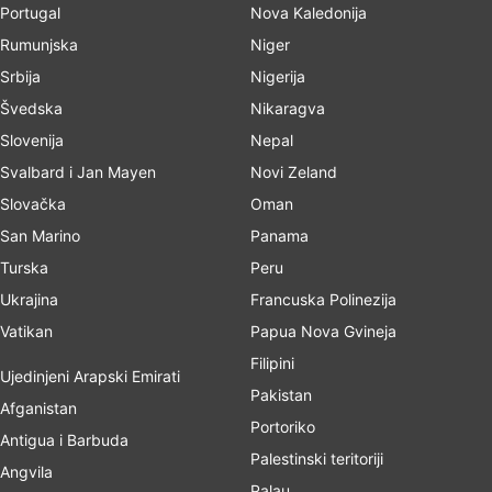
Portugal
Nova Kaledonija
Rumunjska
Niger
Srbija
Nigerija
Švedska
Nikaragva
Slovenija
Nepal
Svalbard i Jan Mayen
Novi Zeland
Slovačka
Oman
San Marino
Panama
Turska
Peru
Ukrajina
Francuska Polinezija
Vatikan
Papua Nova Gvineja
Filipini
Ujedinjeni Arapski Emirati
Pakistan
Afganistan
Portoriko
Antigua i Barbuda
Palestinski teritoriji
Angvila
Palau