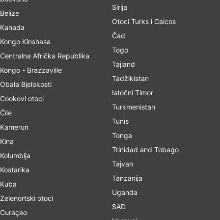
Sirija
Belize
Otoci Turks i Caicos
Kanada
Čad
Kongo Kinshasa
Togo
Centralna Afrička Republika
Tajland
Kongo - Brazzaville
Tadžikistan
Obala Bjelokosti
Istočni Timor
Cookovi otoci
Turkmenistan
Čile
Tunis
Kamerun
Tonga
Kina
Trinidad and Tobago
Kolumbija
Tajvan
Kostarika
Tanzanija
Kuba
Uganda
Zelenortski otoci
SAD
Curaçao