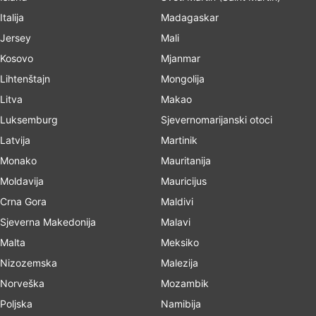
Italija
Madagaskar
Jersey
Mali
Kosovo
Mjanmar
Lihtenštajn
Mongolija
Litva
Makao
Luksemburg
Sjevernomarijanski otoci
Latvija
Martinik
Monako
Mauritanija
Moldavija
Mauricijus
Crna Gora
Maldivi
Sjeverna Makedonija
Malavi
Malta
Meksiko
Nizozemska
Malezija
Norveška
Mozambik
Poljska
Namibija