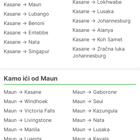
Kasane → Lokhwabe
Kasane → Maun
Kasane → Lusaka
Kasane → Lubango
Kasane → Johannesburg
Kasane → Benoni
Kasane → Alanya
Kasane → Entebbe
Kasane → Koh Samet
Kasane → Nata
Kasane → Zračna luka
Kasane → Singapur
Johannesburg
Kamo ići od Maun
Maun → Kasane
Maun → Gaborone
Maun → Windhoek
Maun → Seul
Maun → Victoria Falls
Maun → Kazungula
Maun → Livingstone
Maun → Nata
Maun → Manila
Maun → Lusaka
Maun → Luanda
Maun → Kavala