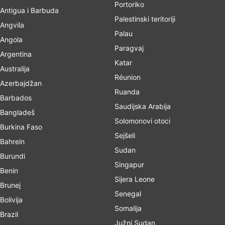
Portoriko
Antigua i Barbuda
Palestinski teritoriji
Angvila
Palau
Angola
Paragvaj
Argentina
Katar
Australija
Réunion
Azerbajdžan
Ruanda
Barbados
Saudijska Arabija
Bangladeš
Solomonovi otoci
Burkina Faso
Sejšeli
Bahrein
Sudan
Burundi
Singapur
Benin
Sijera Leone
Brunej
Senegal
Bolivija
Somalija
Brazil
Južni Sudan