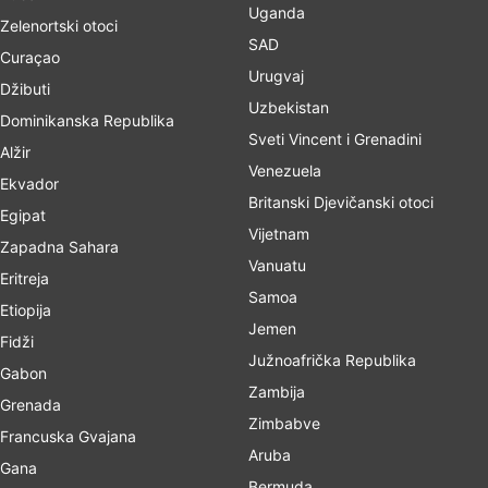
Uganda
Zelenortski otoci
SAD
Curaçao
Urugvaj
Džibuti
Uzbekistan
Dominikanska Republika
Sveti Vincent i Grenadini
Alžir
Venezuela
Ekvador
Britanski Djevičanski otoci
Egipat
Vijetnam
Zapadna Sahara
Vanuatu
Eritreja
Samoa
Etiopija
Jemen
Fidži
Južnoafrička Republika
Gabon
Zambija
Grenada
Zimbabve
Francuska Gvajana
Aruba
Gana
Bermuda