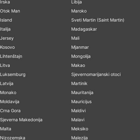
Irska
Libija
Otok Man
Maroko
Island
Sveti Martin (Saint Martin)
Italija
Madagaskar
Jersey
Mali
Kosovo
Mjanmar
Lihtenštajn
Mongolija
Litva
Makao
Luksemburg
Sjevernomarijanski otoci
Latvija
Martinik
Monako
Mauritanija
Moldavija
Mauricijus
Crna Gora
Maldivi
Sjeverna Makedonija
Malavi
Malta
Meksiko
Nizozemska
Malezija