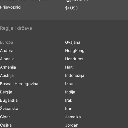
Prijevoznici
$•USD
Regije i države
Europa
Gvajana
Andora
HongKong
Albanija
Honduras
Armenija
Haiti
Austrija
Indonezija
Bosna i Hercegovina
Izrael
Belgija
Indija
Bugarska
Irak
Švicarska
Iran
Cipar
Jamajka
Češka
Jordan