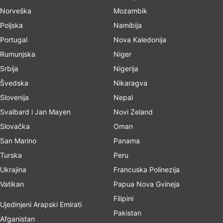
Norveška
Mozambik
Poljska
Namibija
Portugal
Nova Kaledonija
Rumunjska
Niger
Srbija
Nigerija
Švedska
Nikaragva
Slovenija
Nepal
Svalbard i Jan Mayen
Novi Zeland
Slovačka
Oman
San Marino
Panama
Turska
Peru
Ukrajina
Francuska Polinezija
Vatikan
Papua Nova Gvineja
Filipini
Ujedinjeni Arapski Emirati
Pakistan
Afganistan