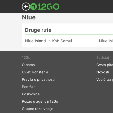
Niue
Druge rute
Niue Island → Koh Samui
Niue I
12Go
Sadržaj
O nama
Česta pita
Uvjeti korištenja
Novosti
Pravila o privatnosti
Vodiči za
Podrška
Poslovnice
Posao u agenciji 12Go
Grupne rezervacije