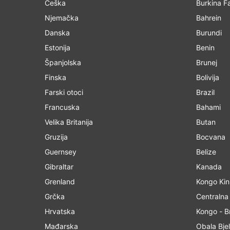
Češka
Burkina F
Njemačka
Bahrein
Danska
Burundi
Estonija
Benin
Španjolska
Brunej
Finska
Bolivija
Farski otoci
Brazil
Francuska
Bahami
Velika Britanija
Butan
Gruzija
Bocvana
Guernsey
Belize
Gibraltar
Kanada
Grenland
Kongo
Grčka
Centralna
Hrvatska
Kongo - Br
Mađarska
Obala Bjel