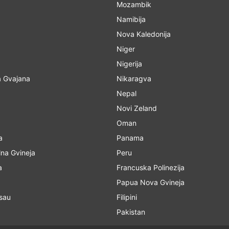
Mozambik
Namibija
Nova Kaledonija
Niger
Nigerija
 Gvajana
Nikaragva
Nepal
Novi Zeland
Oman
a
Panama
lna Gvineja
Peru
a
Francuska Polinezija
Papua Nova Gvineja
isau
Filipini
Pakistan