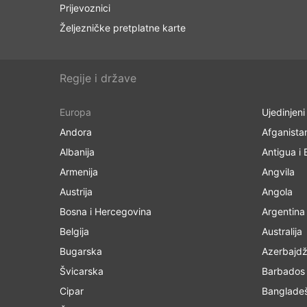
Prijevoznici
Željezničke pretplatne karte
Regije i države
Europa
Ujedinjeni
Andora
Afganista
Albanija
Antigua i
Armenija
Angvila
Austrija
Angola
Bosna i Hercegovina
Argentina
Belgija
Australija
Bugarska
Azerbajd
Švicarska
Barbados
Cipar
Banglade