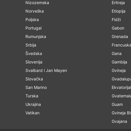
Nizozemska
Eritreja
Norveška
Etiopija
Poljska
Fidži
Portugal
Gabon
Rumunjska
Grenada
Srbija
Francuska
Švedska
Gana
Slovenija
Gambija
Svalbard i Jan Mayen
Gvineja
Slovačka
Gvadalup
San Marino
Ekvatorija
Turska
Gvatemal
Ukrajina
Guam
Vatikan
Gvineja B
Gvajana