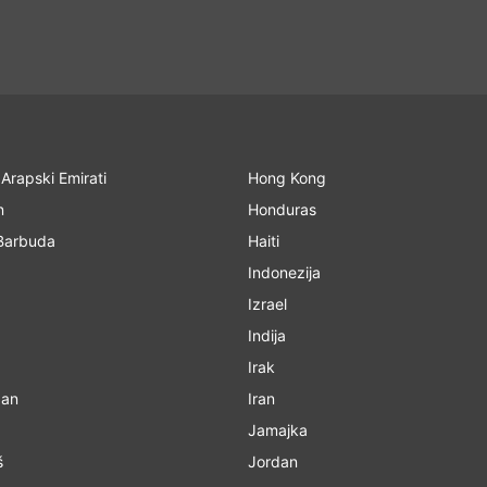
 Arapski Emirati
Hong Kong
n
Honduras
 Barbuda
Haiti
Indonezija
Izrael
Indija
Irak
žan
Iran
Jamajka
š
Jordan