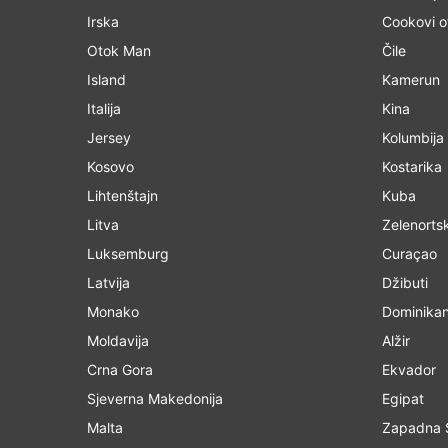
Irska
Cookovi o
Otok Man
Čile
Island
Kamerun
Italija
Kina
Jersey
Kolumbija
Kosovo
Kostarika
Lihtenštajn
Kuba
Litva
Zelenortsk
Luksemburg
Curaçao
Latvija
Džibuti
Monako
Dominikan
Moldavija
Alžir
Crna Gora
Ekvador
Sjeverna Makedonija
Egipat
Malta
Zapadna 