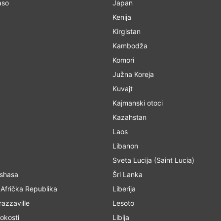
aso
Japan
Kenija
Kirgistan
Kambodža
Komori
Južna Koreja
Kuvajt
Kajmanski otoci
Kazahstan
Laos
Libanon
Sveta Lucija (Saint Lucia)
 Kinshasa
Šri Lanka
 Afrička Republika
Liberija
azzaville
Lesoto
okosti
Libija