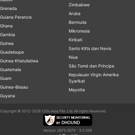
Zimbabwe
Grenada
Aruba
Guiana Perancis
Bermuda
Ghana
Mikronesia
Gambia
Kiribati
Guinea
Santo Kitts dan Nevis
Guadeloupe
Niue
Guinea Khatulistiwa
São Tomé dan Príncipe
Guatemala
Kepulauan Virgin Amerika
Guam
Syarikat
Guinea-Bissau
Mayotte
Guyana
Copyright © 2012-2026 12Go Asia Pte. Ltd. All rights Reserved.
Version: 2675.3970 - 5.0.559