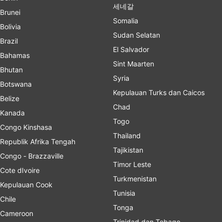
세네갈
Brunei
Somalia
Bolivia
Sudan Selatan
Brazil
El Salvador
Bahamas
Sint Maarten
Bhutan
Syria
Botswana
Kepulauan Turks dan Caicos
Belize
Chad
Kanada
Togo
Congo Kinshasa
Thailand
Republik Afrika Tengah
Tajikistan
Congo - Brazzaville
Timor Leste
Cote dIvoire
Turkmenistan
Kepulauan Cook
Tunisia
Chile
Tonga
Cameroon
Trinidad dan Tobago