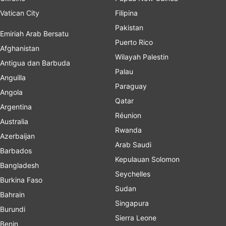
Vatican City
Filipina
Pakistan
Emiriah Arab Bersatu
Puerto Rico
Afghanistan
Wilayah Palestin
Antigua dan Barbuda
Palau
Anguilla
Paraguay
Angola
Qatar
Argentina
Réunion
Australia
Rwanda
Azerbaijan
Arab Saudi
Barbados
Kepulauan Solomon
Bangladesh
Seychelles
Burkina Faso
Sudan
Bahrain
Singapura
Burundi
Sierra Leone
Benin