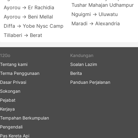
Tushar Mahajan Udhampur
Ayorou → Er Rachidia
Nguigmi → Uluwatu
Ayorou → Beni Mellal
Maradi → Alexandria
Diffa → Yobe Nysc Camp
Tillaberi → Berat
12Go
Kandungan
Tentang kami
Soalan Lazim
Terma Penggunaan
Berita
Dasar Privasi
Panduan Perjalanan
Sokongan
Pejabat
Kerjaya
Tempahan Berkumpulan
Pengendali
Pas Kereta Api