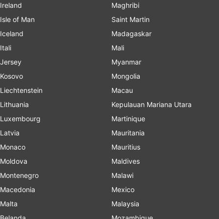
Ireland
Maghribi
Isle of Man
Saint Martin
Iceland
Madagaskar
Itali
Mali
Jersey
Myanmar
Kosovo
Mongolia
Liechtenstein
Macau
Lithuania
Kepulauan Mariana Utara
Luxembourg
Martinique
Latvia
Mauritania
Monaco
Mauritius
Moldova
Maldives
Montenegro
Malawi
Macedonia
Mexico
Malta
Malaysia
Belanda
Mozambique