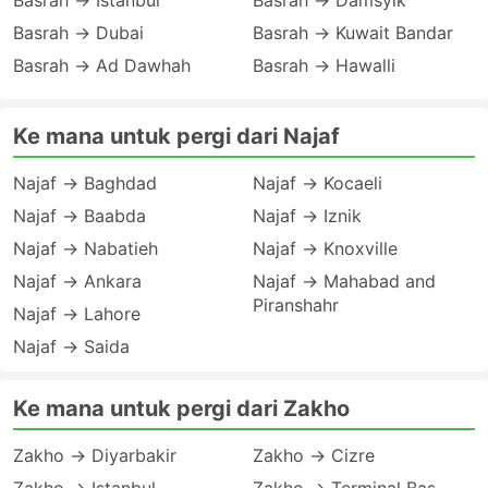
Basrah → Istanbul
Basrah → Damsyik
Basrah → Dubai
Basrah → Kuwait Bandar
Basrah → Ad Dawhah
Basrah → Hawalli
Ke mana untuk pergi dari Najaf
Najaf → Baghdad
Najaf → Kocaeli
Najaf → Baabda
Najaf → Iznik
Najaf → Nabatieh
Najaf → Knoxville
Najaf → Ankara
Najaf → Mahabad and
Piranshahr
Najaf → Lahore
Najaf → Saida
Ke mana untuk pergi dari Zakho
Zakho → Diyarbakir
Zakho → Cizre