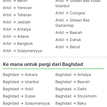
Arbil → Berlin
Arbil → Stesen Bas Pusat
Istanbul
Arbil → Yerevan
Arbil → Cologne
Arbil → Teheran
Arbil → Stesen Bas
Arbil → Jeddah
Gaziantep
Arbil → Antalya
Arbil → Basrah
Arbil → Adana
Arbil → Dahuk
Arbil → Bangkok
Arbil → Beirut
Arbil → Sulaymaniyya
Ke mana untuk pergi dari Baghdad
Baghdad → Ankara
Baghdad → Antalya
Baghdad → Istanbul
Baghdad → Basrah
Baghdad → Arbil
Baghdad → Delhi
Baghdad → Dubai
Baghdad → Stockholm
Baghdad → Sulaymaniyya
Baghdad → Baku