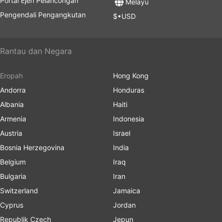
Portal Ejen Pelancongan
Melayu
Pengendali Pengangkutan
$•USD
Rantau dan Negara
Eropah
Hong Kong
Andorra
Honduras
Albania
Haiti
Armenia
Indonesia
Austria
Israel
Bosnia Herzegovina
India
Belgium
Iraq
Bulgaria
Iran
Switzerland
Jamaica
Cyprus
Jordan
Republik Czech
Jepun