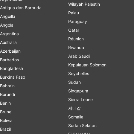
Wilayah Palestin
Antigua dan Barbuda
Palau
Anguilla
Paraguay
Angola
Qatar
Argentina
Réunion
Australia
Rwanda
Azerbaijan
Arab Saudi
Barbados
Kepulauan Solomon
Bangladesh
Seychelles
Burkina Faso
Sudan
Bahrain
Singapura
Burundi
Sierra Leone
Benin
세네갈
Brunei
Somalia
Bolivia
Sudan Selatan
Brazil