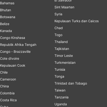
El Salvador
Bahamas
Sint Maarten
Bhutan
Syria
Botswana
Kepulauan Turks dan Caicos
Belize
Chad
Kanada
Togo
Congo Kinshasa
Thailand
Republik Afrika Tengah
Tajikistan
Congo - Brazzaville
Timor Leste
Cote dIvoire
Turkmenistan
Kepulauan Cook
Tunisia
Chile
Tonga
Cameroon
Trinidad dan Tobago
China
Taiwan
Colombia
Tanzania
Costa Rica
Uganda
Cuba