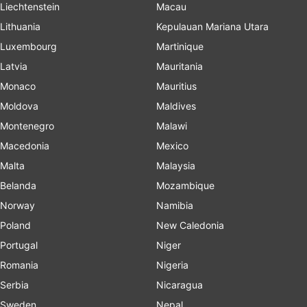
Liechtenstein
Macau
Lithuania
Kepulauan Mariana Utara
Luxembourg
Martinique
Latvia
Mauritania
Monaco
Mauritius
Moldova
Maldives
Montenegro
Malawi
Macedonia
Mexico
Malta
Malaysia
Belanda
Mozambique
Norway
Namibia
Poland
New Caledonia
Portugal
Niger
Romania
Nigeria
Serbia
Nicaragua
Sweden
Nepal