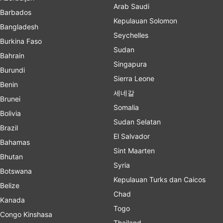
Arab Saudi
Barbados
Kepulauan Solomon
Bangladesh
Seychelles
Burkina Faso
Sudan
Bahrain
Singapura
Burundi
Sierra Leone
Benin
세네갈
Brunei
Somalia
Bolivia
Sudan Selatan
Brazil
El Salvador
Bahamas
Sint Maarten
Bhutan
Syria
Botswana
Kepulauan Turks dan Caicos
Belize
Chad
Kanada
Togo
Congo Kinshasa
Thailand