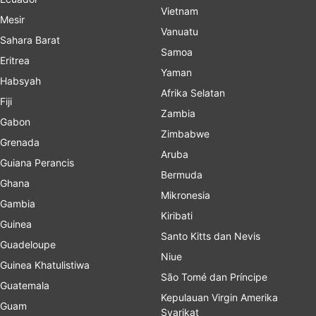
Vietnam
Mesir
Vanuatu
Sahara Barat
Samoa
Eritrea
Yaman
Habsyah
Afrika Selatan
Fiji
Zambia
Gabon
Zimbabwe
Grenada
Aruba
Guiana Perancis
Bermuda
Ghana
Mikronesia
Gambia
Kiribati
Guinea
Santo Kitts dan Nevis
Guadeloupe
Niue
Guinea Khatulistiwa
São Tomé dan Príncipe
Guatemala
Kepulauan Virgin Amerika
Guam
Syarikat