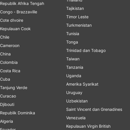
Republik Afrika Tengah
Tajikistan
Congo - Brazzaville
Timor Leste
Cote dIvoire
Turkmenistan
Kepulauan Cook
Tunisia
Chile
Tonga
Cameroon
Trinidad dan Tobago
China
Taiwan
Colombia
Tanzania
Costa Rica
Uganda
Cuba
Amerika Syarikat
Tanjung Verde
Uruguay
Curacao
Uzbekistan
Djibouti
Saint Vincent dan Grenadines
Republik Dominika
Venezuela
Algeria
Kepulauan Virgin British
Ecuador