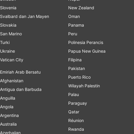
Slovenia
New Zealand
Svalbard dan Jan Mayen
Oman
Slovakia
Panama
San Marino
Peru
Turki
Polinesia Perancis
Ukraine
Papua New Guinea
Vatican City
Filipina
Pakistan
Emiriah Arab Bersatu
Puerto Rico
Afghanistan
Wilayah Palestin
Antigua dan Barbuda
Palau
Anguilla
Paraguay
Angola
Qatar
Argentina
Réunion
Australia
Rwanda
Azerbaijan