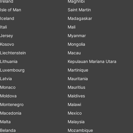
Ireland
Maghribi
Isle of Man
Saint Martin
Iceland
Madagaskar
Itali
Mali
Jersey
Myanmar
Kosovo
Mongolia
Liechtenstein
Macau
Lithuania
Kepulauan Mariana Utara
Luxembourg
Martinique
Latvia
Mauritania
Monaco
Mauritius
Moldova
Maldives
Montenegro
Malawi
Macedonia
Mexico
Malta
Malaysia
Belanda
Mozambique