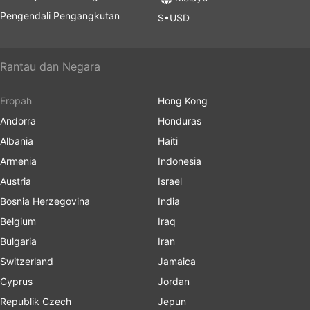
Pengendali Pengangkutan
$•USD
Rantau dan Negara
Eropah
Hong Kong
Andorra
Honduras
Albania
Haiti
Armenia
Indonesia
Austria
Israel
Bosnia Herzegovina
India
Belgium
Iraq
Bulgaria
Iran
Switzerland
Jamaica
Cyprus
Jordan
Republik Czech
Jepun