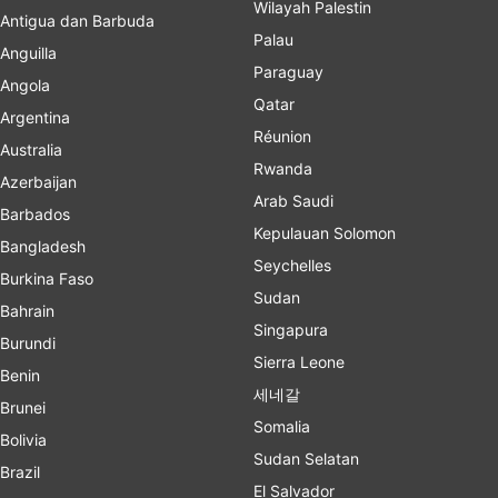
Wilayah Palestin
Antigua dan Barbuda
Palau
Anguilla
Paraguay
Angola
Qatar
Argentina
Réunion
Australia
Rwanda
Azerbaijan
Arab Saudi
Barbados
Kepulauan Solomon
Bangladesh
Seychelles
Burkina Faso
Sudan
Bahrain
Singapura
Burundi
Sierra Leone
Benin
세네갈
Brunei
Somalia
Bolivia
Sudan Selatan
Brazil
El Salvador