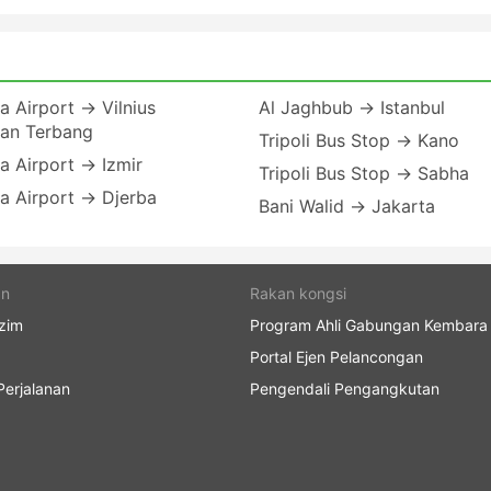
a Airport → Vilnius
Al Jaghbub → Istanbul
an Terbang
Tripoli Bus Stop → Kano
a Airport → Izmir
Tripoli Bus Stop → Sabha
a Airport → Djerba
Bani Walid → Jakarta
an
Rakan kongsi
zim
Program Ahli Gabungan Kembara
Portal Ejen Pelancongan
erjalanan
Pengendali Pengangkutan