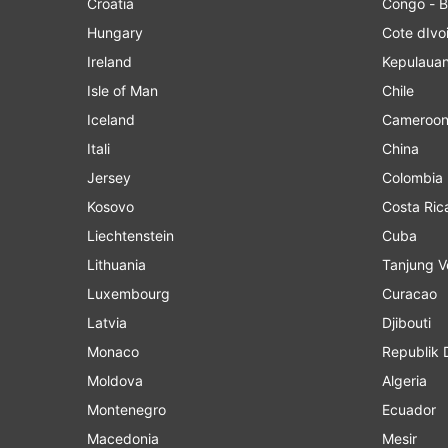
Croatia
Congo - B
Hungary
Cote dIvo
Ireland
Kepulaua
Isle of Man
Chile
Iceland
Cameroo
Itali
China
Jersey
Colombia
Kosovo
Costa Ric
Liechtenstein
Cuba
Lithuania
Tanjung V
Luxembourg
Curacao
Latvia
Djibouti
Monaco
Republik 
Moldova
Algeria
Montenegro
Ecuador
Macedonia
Mesir