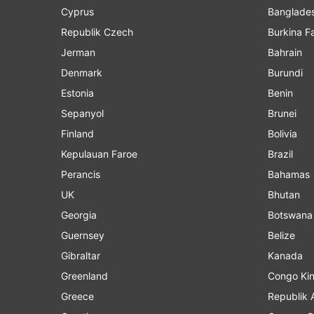
Cyprus
Banglade
Republik Czech
Burkina F
Jerman
Bahrain
Denmark
Burundi
Estonia
Benin
Sepanyol
Brunei
Finland
Bolivia
Kepulauan Faroe
Brazil
Perancis
Bahamas
UK
Bhutan
Georgia
Botswana
Guernsey
Belize
Gibraltar
Kanada
Greenland
Cong
Greece
Republik 