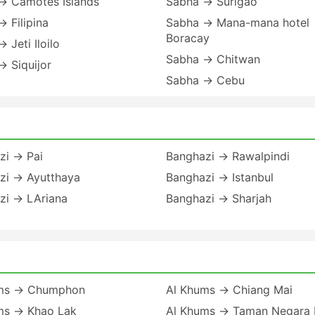
→ Camotes Islands
Sabha → Surigao
 Filipina
Sabha → Mana-mana hotel
Boracay
 Jeti Iloilo
Sabha → Chitwan
 Siquijor
Sabha → Cebu
zi → Pai
Banghazi → Rawalpindi
zi → Ayutthaya
Banghazi → Istanbul
zi → LAriana
Banghazi → Sharjah
ms → Chumphon
Al Khums → Chiang Mai
ms → Khao Lak
Al Khums → Taman Negara