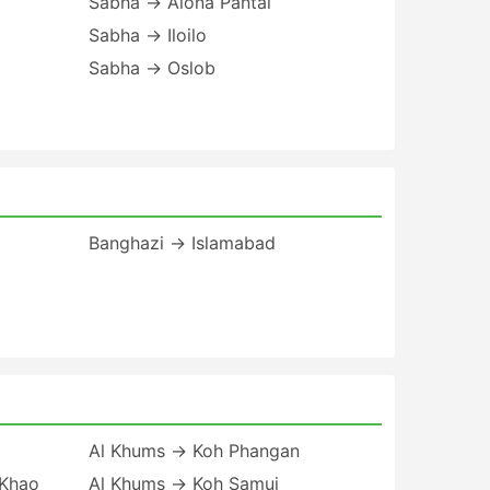
Sabha → Alona Pantai
Sabha → Iloilo
Sabha → Oslob
Banghazi → Islamabad
Al Khums → Koh Phangan
 Khao
Al Khums → Koh Samui