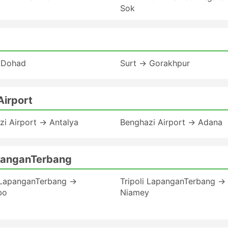
Sok
 Dohad
Surt → Gorakhpur
Airport
zi Airport → Antalya
Benghazi Airport → Adana
apanganTerbang
i LapanganTerbang →
Tripoli LapanganTerbang →
bo
Niamey