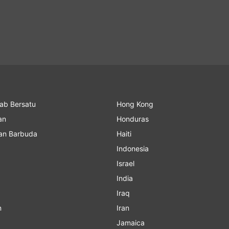
rab Bersatu
Hong Kong
an
Honduras
an Barbuda
Haiti
Indonesia
Israel
India
Iraq
n
Iran
Jamaica