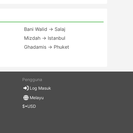
Bani Walid → Salaj
Mizdah → Istanbul
Ghadamis → Phuket
Pengguna
Log Masuk
Melayu
$•USD