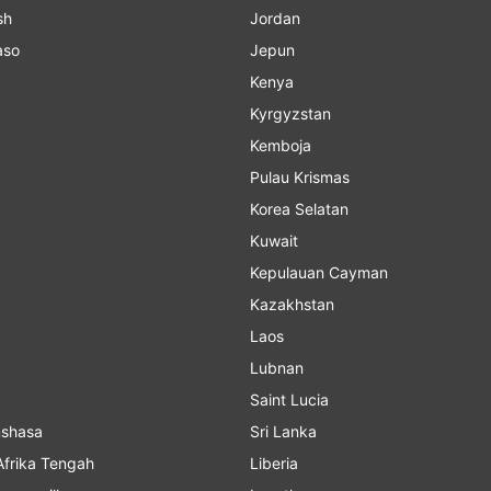
sh
Jordan
aso
Jepun
Kenya
Kyrgyzstan
Kemboja
Pulau Krismas
Korea Selatan
Kuwait
Kepulauan Cayman
Kazakhstan
Laos
Lubnan
Saint Lucia
o Kinshasa
Sri Lanka
Afrika Tengah
Liberia