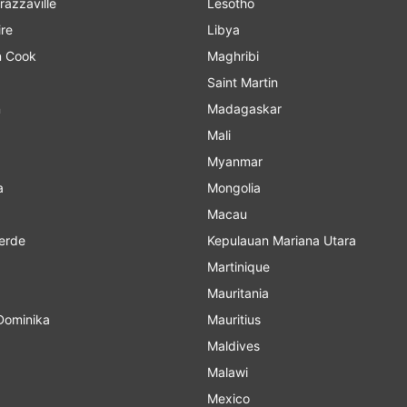
razzaville
Lesotho
ire
Libya
n Cook
Maghribi
Saint Martin
n
Madagaskar
Mali
Myanmar
a
Mongolia
Macau
erde
Kepulauan Mariana Utara
Martinique
Mauritania
Dominika
Mauritius
Maldives
Malawi
Mexico