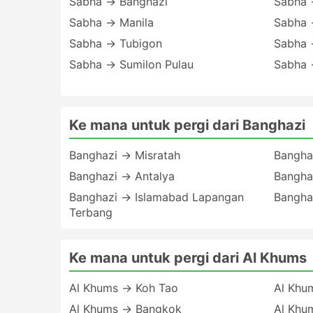
Sabha → Banghazi
Sabha 
Sabha → Manila
Sabha →
Sabha → Tubigon
Sabha →
Sabha → Sumilon Pulau
Sabha →
Ke mana untuk pergi dari Banghazi
Banghazi → Misratah
Bangha
Banghazi → Antalya
Bangha
Banghazi → Islamabad Lapangan
Bangha
Terbang
Ke mana untuk pergi dari Al Khums
Al Khums → Koh Tao
Al Khu
Al Khums → Bangkok
Al Khu