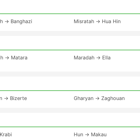
ah → Banghazi
Misratah → Hua Hin
h → Matara
Maradah → Ella
n → Bizerte
Gharyan → Zaghouan
Krabi
Hun → Makau