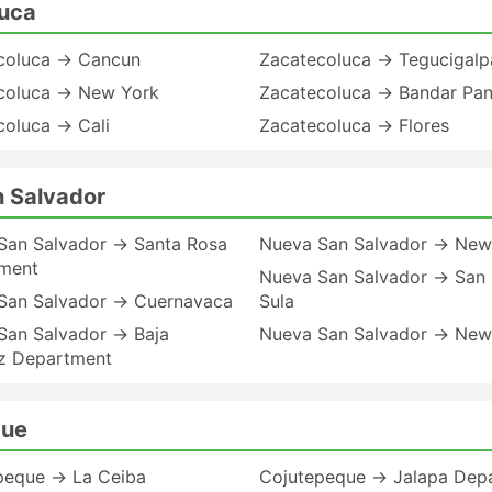
luca
coluca → Cancun
Zacatecoluca → Tegucigalp
coluca → New York
Zacatecoluca → Bandar Pa
coluca → Cali
Zacatecoluca → Flores
n Salvador
San Salvador → Santa Rosa
Nueva San Salvador → New
ment
Nueva San Salvador → San
San Salvador → Cuernavaca
Sula
San Salvador → Baja
Nueva San Salvador → New
z Department
que
peque → La Ceiba
Cojutepeque → Jalapa Dep