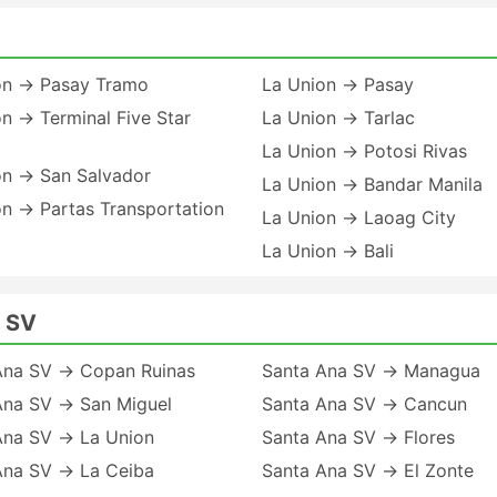
on → Pasay Tramo
La Union → Pasay
n → Terminal Five Star
La Union → Tarlac
La Union → Potosi Rivas
on → San Salvador
La Union → Bandar Manila
n → Partas Transportation
La Union → Laoag City
La Union → Bali
a SV
Ana SV → Copan Ruinas
Santa Ana SV → Managua
Ana SV → San Miguel
Santa Ana SV → Cancun
Ana SV → La Union
Santa Ana SV → Flores
Ana SV → La Ceiba
Santa Ana SV → El Zonte