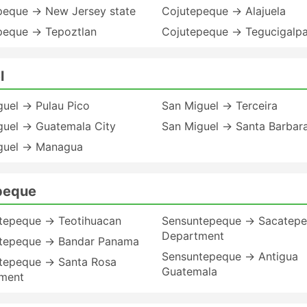
peque → New Jersey state
Cojutepeque → Alajuela
peque → Tepoztlan
Cojutepeque → Tegucigalp
l
guel → Pulau Pico
San Miguel → Terceira
guel → Guatemala City
San Miguel → Santa Barbar
guel → Managua
epeque
tepeque → Teotihuacan
Sensuntepeque → Sacatep
Department
tepeque → Bandar Panama
Sensuntepeque → Antigua
tepeque → Santa Rosa
Guatemala
ment