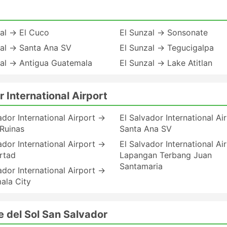
al → El Cuco
El Sunzal → Sonsonate
zal → Santa Ana SV
El Sunzal → Tegucigalpa
zal → Antigua Guatemala
El Sunzal → Lake Atitlan
 International Airport
ador International Airport →
El Salvador International Ai
Ruinas
Santa Ana SV
ador International Airport →
El Salvador International Ai
rtad
Lapangan Terbang Juan
Santamaria
ador International Airport →
ala City
e del Sol San Salvador