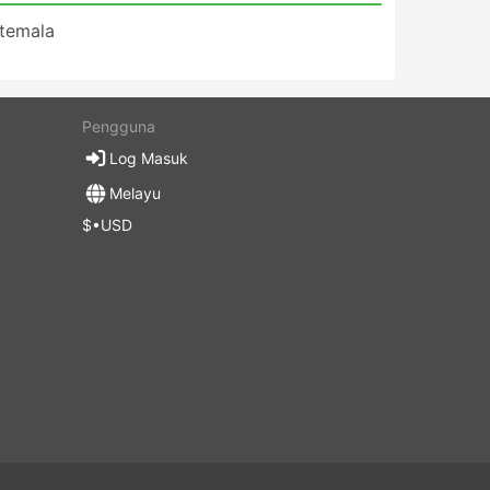
temala
Pengguna
Log Masuk
Melayu
$•USD