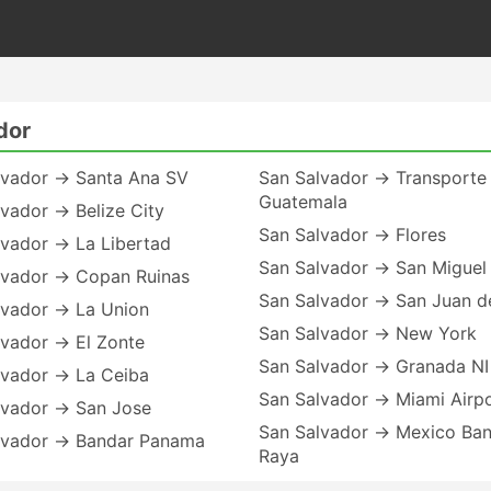
dor
lvador → Santa Ana SV
San Salvador → Transporte 
Guatemala
vador → Belize City
San Salvador → Flores
lvador → La Libertad
San Salvador → San Miguel
lvador → Copan Ruinas
San Salvador → San Juan de
lvador → La Union
San Salvador → New York
lvador → El Zonte
San Salvador → Granada NI
lvador → La Ceiba
San Salvador → Miami Airp
lvador → San Jose
San Salvador → Mexico Ba
lvador → Bandar Panama
Raya