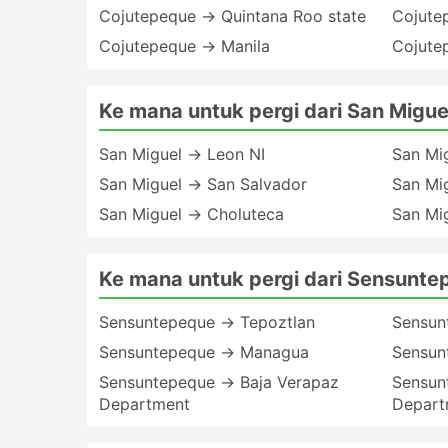
Cojutepeque → Quintana Roo state
Cojute
Cojutepeque → Manila
Cojute
Ke mana untuk pergi dari San Migue
San Miguel → Leon NI
San Mi
San Miguel → San Salvador
San Mi
San Miguel → Choluteca
San Mi
Ke mana untuk pergi dari Sensunt
Sensuntepeque → Tepoztlan
Sensun
Sensuntepeque → Managua
Sensun
Sensuntepeque → Baja Verapaz
Sensun
Department
Depart