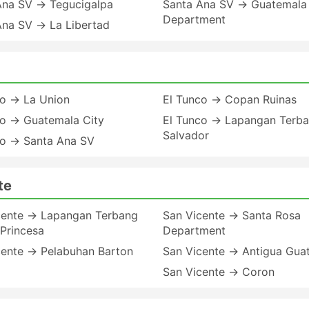
Ana SV → Tegucigalpa
Santa Ana SV → Guatemala
Department
Ana SV → La Libertad
co → La Union
El Tunco → Copan Ruinas
co → Guatemala City
El Tunco → Lapangan Terb
Salvador
co → Santa Ana SV
te
cente → Lapangan Terbang
San Vicente → Santa Rosa
Princesa
Department
cente → Pelabuhan Barton
San Vicente → Antigua Gua
San Vicente → Coron