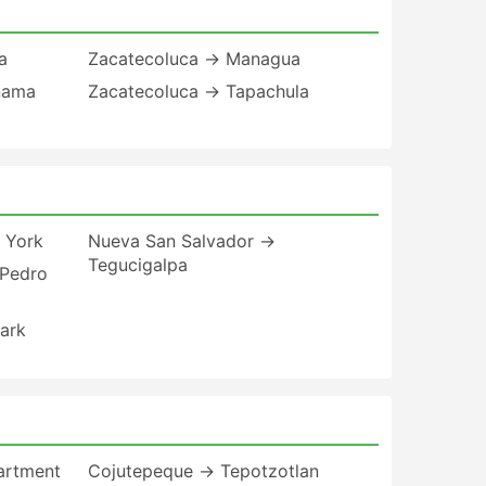
a
Zacatecoluca → Managua
nama
Zacatecoluca → Tapachula
 York
Nueva San Salvador →
Tegucigalpa
 Pedro
ark
artment
Cojutepeque → Tepotzotlan