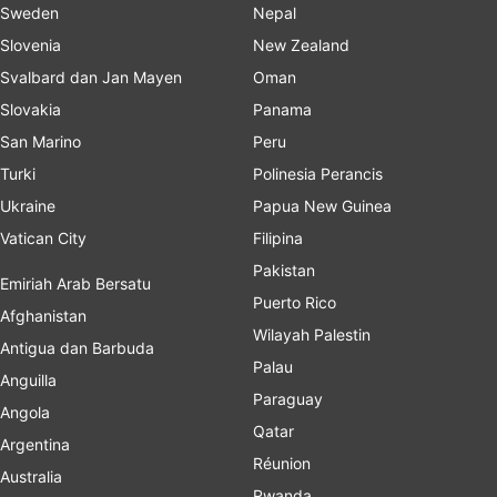
Sweden
Nepal
Slovenia
New Zealand
Svalbard dan Jan Mayen
Oman
Slovakia
Panama
San Marino
Peru
Turki
Polinesia Perancis
Ukraine
Papua New Guinea
Vatican City
Filipina
Pakistan
Emiriah Arab Bersatu
Puerto Rico
Afghanistan
Wilayah Palestin
Antigua dan Barbuda
Palau
Anguilla
Paraguay
Angola
Qatar
Argentina
Réunion
Australia
Rwanda