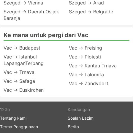
Szeged → Vienna
Szeged → Arad
Szeged → Daerah Osijek
Szeged → Belgrade
Baranja
Ke mana untuk pergi dari Vac
Vac → Budapest
Vac → Freising
Vac → Istanbul
Vac → Ploiesti
LapanganTerbang
Vac → Rantau Trnava
Vac → Trnava
Vac → Lalomita
Vac → Safaga
Vac → Zandvoort
Vac → Euskirchen
12Go
Kandungan
Tentang kami
Soalan Lazim
Terma Penggunaan
Berita