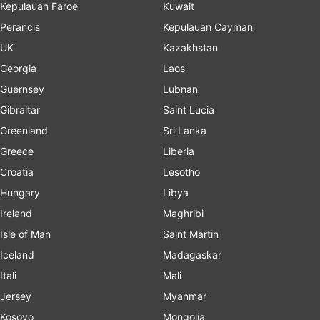
Kepulauan Faroe
Kuwait
Perancis
Kepulauan Cayman
UK
Kazakhstan
Georgia
Laos
Guernsey
Lubnan
Gibraltar
Saint Lucia
Greenland
Sri Lanka
Greece
Liberia
Croatia
Lesotho
Hungary
Libya
Ireland
Maghribi
Isle of Man
Saint Martin
Iceland
Madagaskar
Itali
Mali
Jersey
Myanmar
Kosovo
Mongolia