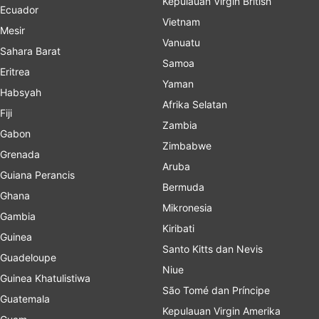
Kepulauan Virgin British
Ecuador
Vietnam
Mesir
Vanuatu
Sahara Barat
Samoa
Eritrea
Yaman
Habsyah
Afrika Selatan
Fiji
Zambia
Gabon
Zimbabwe
Grenada
Aruba
Guiana Perancis
Bermuda
Ghana
Mikronesia
Gambia
Kiribati
Guinea
Santo Kitts dan Nevis
Guadeloupe
Niue
Guinea Khatulistiwa
São Tomé dan Príncipe
Guatemala
Kepulauan Virgin Amerika