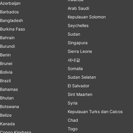
Azerbaijan
Arab Saudi
Barbados
Kepulauan Solomon
Bangladesh
Seychelles
Burkina Faso
Sudan
Bahrain
Singapura
Burundi
Sierra Leone
Benin
세네갈
Brunei
Somalia
Bolivia
Sudan Selatan
Brazil
El Salvador
Bahamas
Sint Maarten
Bhutan
Syria
Botswana
Kepulauan Turks dan Caicos
Belize
Chad
Kanada
Togo
Congo Kinshasa