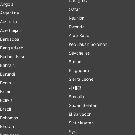
Paraguay
Angola
Qatar
Argentina
Réunion
Australia
Rwanda
Azerbaijan
Arab Saudi
Barbados
Kepulauan Solomon
Bangladesh
Seychelles
Burkina Faso
Sudan
Bahrain
Singapura
Burundi
Sierra Leone
Benin
세네갈
Brunei
Somalia
Bolivia
Sudan Selatan
Brazil
El Salvador
Bahamas
Sint Maarten
Bhutan
Syria