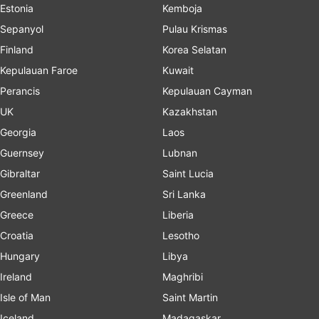
Estonia
Kemboja
Sepanyol
Pulau Krismas
Finland
Korea Selatan
Kepulauan Faroe
Kuwait
Perancis
Kepulauan Cayman
UK
Kazakhstan
Georgia
Laos
Guernsey
Lubnan
Gibraltar
Saint Lucia
Greenland
Sri Lanka
Greece
Liberia
Croatia
Lesotho
Hungary
Libya
Ireland
Maghribi
Isle of Man
Saint Martin
Iceland
Madagaskar