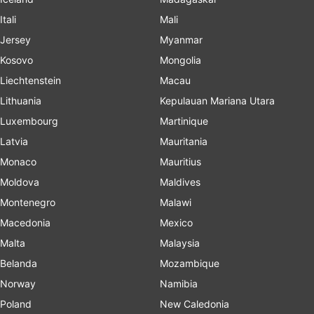
Itali
Mali
Jersey
Myanmar
Kosovo
Mongolia
Liechtenstein
Macau
Lithuania
Kepulauan Mariana Utara
Luxembourg
Martinique
Latvia
Mauritania
Monaco
Mauritius
Moldova
Maldives
Montenegro
Malawi
Macedonia
Mexico
Malta
Malaysia
Belanda
Mozambique
Norway
Namibia
Poland
New Caledonia