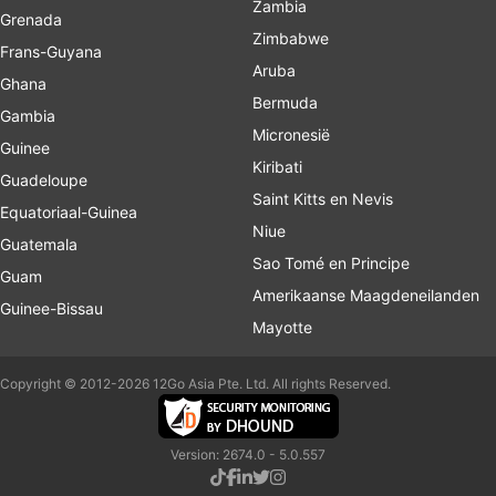
Zambia
Grenada
Zimbabwe
Frans-Guyana
Aruba
Ghana
Bermuda
Gambia
Micronesië
Guinee
Kiribati
Guadeloupe
Saint Kitts en Nevis
Equatoriaal-Guinea
Niue
Guatemala
Sao Tomé en Principe
Guam
Amerikaanse Maagdeneilanden
Guinee-Bissau
Mayotte
Copyright © 2012-2026 12Go Asia Pte. Ltd. All rights Reserved.
Version: 2674.0 - 5.0.557