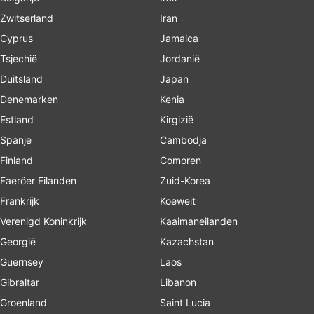
Zwitserland
Iran
Cyprus
Jamaica
Tsjechië
Jordanië
Duitsland
Japan
Denemarken
Kenia
Estland
Kirgizië
Spanje
Cambodja
Finland
Comoren
Faeröer Eilanden
Zuid-Korea
Frankrijk
Koeweit
Verenigd Koninkrijk
Kaaimaneilanden
Georgië
Kazachstan
Guernsey
Laos
Gibraltar
Libanon
Groenland
Saint Lucia