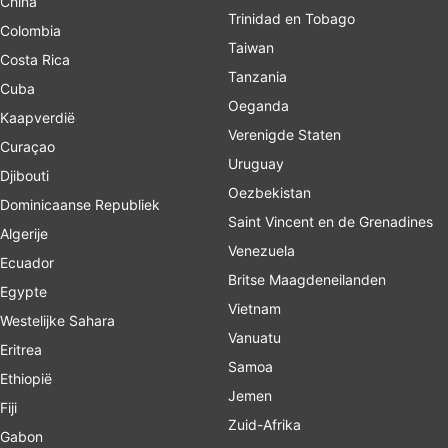
China
Trinidad en Tobago
Colombia
Taiwan
Costa Rica
Tanzania
Cuba
Oeganda
Kaapverdië
Verenigde Staten
Curaçao
Uruguay
Djibouti
Oezbekistan
Dominicaanse Republiek
Saint Vincent en de Grenadines
Algerije
Venezuela
Ecuador
Britse Maagdeneilanden
Egypte
Vietnam
Westelijke Sahara
Vanuatu
Eritrea
Samoa
Ethiopië
Jemen
Fiji
Zuid-Afrika
Gabon