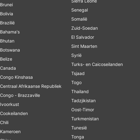
Sierra Leone
Brunei
Senegal
Bolivia
Somalië
Brazilië
Zuid-Soedan
Bahama's
El Salvador
Bhutan
Sint Maarten
Botswana
Syrië
Belize
Turks- en Caicoseilanden
Canada
Tsjaad
Congo Kinshasa
Togo
Centraal Afrikaanse Republiek
Thailand
Congo - Brazzaville
Tadzjikistan
Ivoorkust
Oost-Timor
Cookeilanden
Turkmenistan
Chili
Tunesië
Kameroen
Tonga