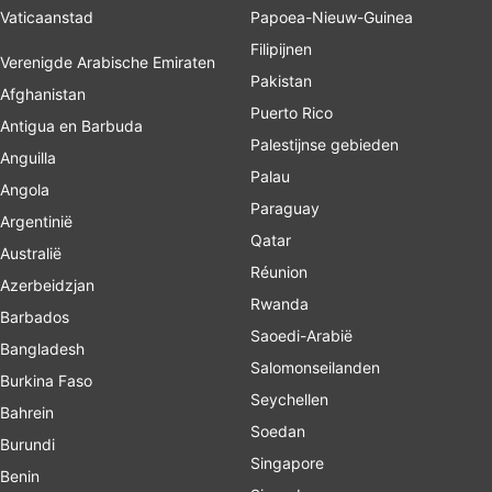
Vaticaanstad
Papoea-Nieuw-Guinea
Filipijnen
Verenigde Arabische Emiraten
Pakistan
Afghanistan
Puerto Rico
Antigua en Barbuda
Palestijnse gebieden
Anguilla
Palau
Angola
Paraguay
Argentinië
Qatar
Australië
Réunion
Azerbeidzjan
Rwanda
Barbados
Saoedi-Arabië
Bangladesh
Salomonseilanden
Burkina Faso
Seychellen
Bahrein
Soedan
Burundi
Singapore
Benin