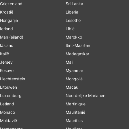
Griekenland
Sri Lanka
Kroatië
Liberia
Hongarije
Lesotho
Ierland
Libië
Man (eiland)
Marokko
IJsland
Sint-Maarten
Italië
Madagaskar
Jersey
Mali
Kosovo
Myanmar
Liechtenstein
Mongolië
Litouwen
Macau
Luxemburg
Noordelijke Marianen
Letland
Martinique
Monaco
Mauritanië
Moldavië
Mauritius
Montenegro
Maldiven