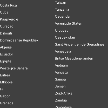
Taiwan
Costa Rica
Tanzania
Cuba
Oeganda
Kaapverdië
Verenigde Staten
Curaçao
Uruguay
Djibouti
Oezbekistan
Dominicaanse Republiek
Saint Vincent en de Grenadines
Algerije
Venezuela
Ecuador
Britse Maagdeneilanden
Egypte
Vietnam
Westelijke Sahara
Vanuatu
Eritrea
Samoa
Ethiopië
Jemen
Fiji
Zuid-Afrika
Gabon
Zambia
Grenada
Zimbabwe