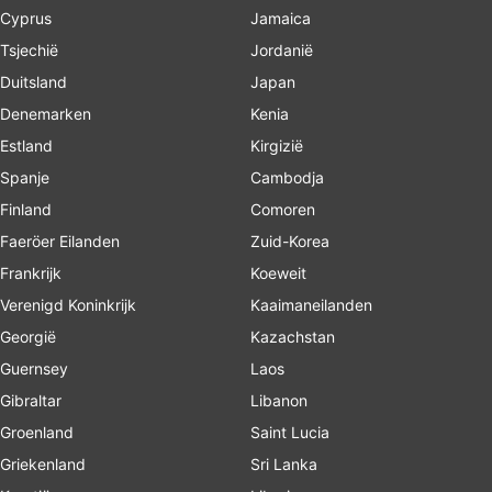
Cyprus
Jamaica
Tsjechië
Jordanië
Duitsland
Japan
Denemarken
Kenia
Estland
Kirgizië
Spanje
Cambodja
Finland
Comoren
Faeröer Eilanden
Zuid-Korea
Frankrijk
Koeweit
Verenigd Koninkrijk
Kaaimaneilanden
Georgië
Kazachstan
Guernsey
Laos
Gibraltar
Libanon
Groenland
Saint Lucia
Griekenland
Sri Lanka