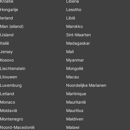
Kroatië
Liberia
Hongarije
Lesotho
Ierland
Libië
Man (eiland)
Marokko
IJsland
Sint-Maarten
Italië
Madagaskar
Jersey
Mali
Kosovo
Myanmar
Liechtenstein
Mongolië
Litouwen
Macau
Luxemburg
Noordelijke Marianen
Letland
Martinique
Monaco
Mauritanië
Moldavië
Mauritius
Montenegro
Maldiven
Noord-Macedonië
Malawi