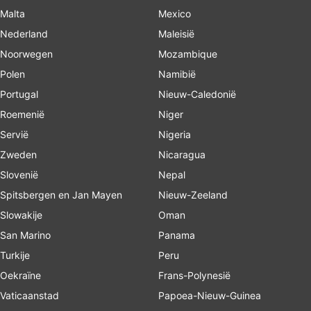
Malta
Mexico
Nederland
Maleisië
Noorwegen
Mozambique
Polen
Namibië
Portugal
Nieuw-Caledonië
Roemenië
Niger
Servië
Nigeria
Zweden
Nicaragua
Slovenië
Nepal
Spitsbergen en Jan Mayen
Nieuw-Zeeland
Slowakije
Oman
San Marino
Panama
Turkije
Peru
Oekraïne
Frans-Polynesië
Vaticaanstad
Papoea-Nieuw-Guinea