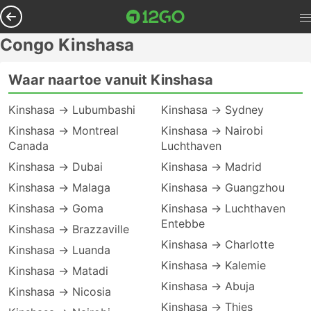
Congo Kinshasa
Waar naartoe vanuit Kinshasa
Kinshasa → Lubumbashi
Kinshasa → Sydney
Kinshasa → Montreal
Kinshasa → Nairobi
Canada
Luchthaven
Kinshasa → Dubai
Kinshasa → Madrid
Kinshasa → Malaga
Kinshasa → Guangzhou
Kinshasa → Goma
Kinshasa → Luchthaven
Entebbe
Kinshasa → Brazzaville
Kinshasa → Charlotte
Kinshasa → Luanda
Kinshasa → Kalemie
Kinshasa → Matadi
Kinshasa → Abuja
Kinshasa → Nicosia
Kinshasa → Thies