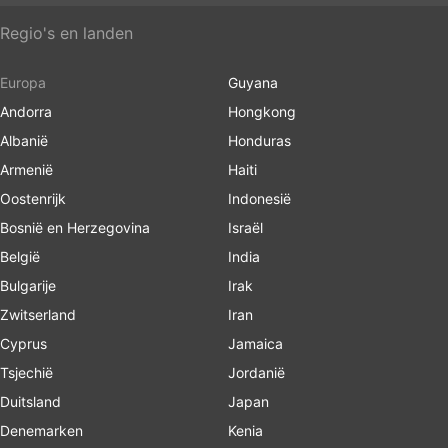
Regio's en landen
Europa
Guyana
Andorra
Hongkong
Albanië
Honduras
Armenië
Haiti
Oostenrijk
Indonesië
Bosnië en Herzegovina
Israël
België
India
Bulgarije
Irak
Zwitserland
Iran
Cyprus
Jamaica
Tsjechië
Jordanië
Duitsland
Japan
Denemarken
Kenia