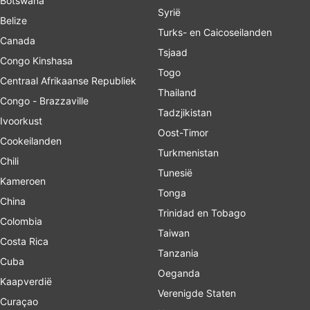
Botswana
Syrië
Belize
Turks- en Caicoseilanden
Canada
Tsjaad
Congo Kinshasa
Togo
Centraal Afrikaanse Republiek
Thailand
Congo - Brazzaville
Tadzjikistan
Ivoorkust
Oost-Timor
Cookeilanden
Turkmenistan
Chili
Tunesië
Kameroen
Tonga
China
Trinidad en Tobago
Colombia
Taiwan
Costa Rica
Tanzania
Cuba
Oeganda
Kaapverdië
Verenigde Staten
Curaçao