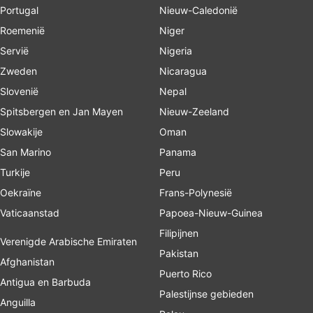
Portugal
Nieuw-Caledonië
Roemenië
Niger
Servië
Nigeria
Zweden
Nicaragua
Slovenië
Nepal
Spitsbergen en Jan Mayen
Nieuw-Zeeland
Slowakije
Oman
San Marino
Panama
Turkije
Peru
Oekraïne
Frans-Polynesië
Vaticaanstad
Papoea-Nieuw-Guinea
Filipijnen
Verenigde Arabische Emiraten
Pakistan
Afghanistan
Puerto Rico
Antigua en Barbuda
Palestijnse gebieden
Anguilla