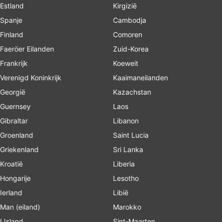
Estland
Kirgizië
Spanje
Cambodja
Finland
Comoren
Faeröer Eilanden
Zuid-Korea
Frankrijk
Koeweit
Verenigd Koninkrijk
Kaaimaneilanden
Georgië
Kazachstan
Guernsey
Laos
Gibraltar
Libanon
Groenland
Saint Lucia
Griekenland
Sri Lanka
Kroatië
Liberia
Hongarije
Lesotho
Ierland
Libië
Man (eiland)
Marokko
IJsland
Sint-Maarten