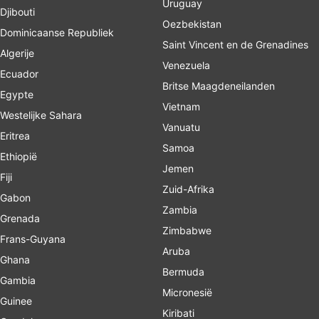
Uruguay
Djibouti
Oezbekistan
Dominicaanse Republiek
Saint Vincent en de Grenadines
Algerije
Venezuela
Ecuador
Britse Maagdeneilanden
Egypte
Vietnam
Westelijke Sahara
Vanuatu
Eritrea
Samoa
Ethiopië
Jemen
Fiji
Zuid-Afrika
Gabon
Zambia
Grenada
Zimbabwe
Frans-Guyana
Aruba
Ghana
Bermuda
Gambia
Micronesië
Guinee
Kiribati