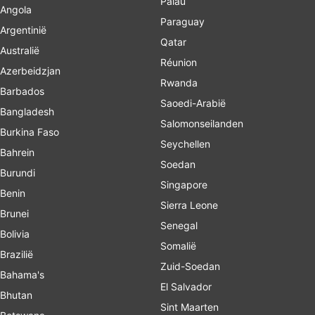
Palau
Angola
Paraguay
Argentinië
Qatar
Australië
Réunion
Azerbeidzjan
Rwanda
Barbados
Saoedi-Arabië
Bangladesh
Salomonseilanden
Burkina Faso
Seychellen
Bahrein
Soedan
Burundi
Singapore
Benin
Sierra Leone
Brunei
Senegal
Bolivia
Somalië
Brazilië
Zuid-Soedan
Bahama's
El Salvador
Bhutan
Sint Maarten