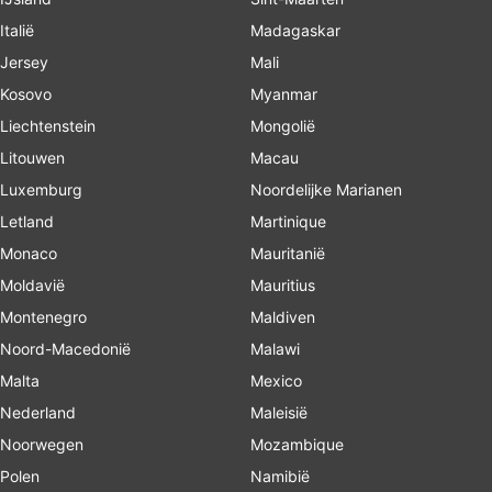
Italië
Madagaskar
Jersey
Mali
Kosovo
Myanmar
Liechtenstein
Mongolië
Litouwen
Macau
Luxemburg
Noordelijke Marianen
Letland
Martinique
Monaco
Mauritanië
Moldavië
Mauritius
Montenegro
Maldiven
Noord-Macedonië
Malawi
Malta
Mexico
Nederland
Maleisië
Noorwegen
Mozambique
Polen
Namibië