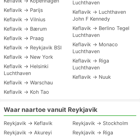
Keflavik → Kopenhagen
Luchthaven
Keflavik → Parijs
Keflavik → Luchthaven
John F Kennedy
Keflavik → Vilnius
Keflavik → Berlino Tegel
Keflavik → Bærum
Luchthaven
Keflavik → Praag
Keflavik → Monaco
Keflavik → Reykjavik BSI
Luchthaven
Keflavik → New York
Keflavik → Riga
Keflavik → Helsinki
Luchthaven
Luchthaven
Keflavik → Nuuk
Keflavik → Warschau
Keflavik → Koh Tao
Waar naartoe vanuit Reykjavik
Reykjavik → Keflavik
Reykjavik → Stockholm
Reykjavik → Akureyi
Reykjavik → Riga