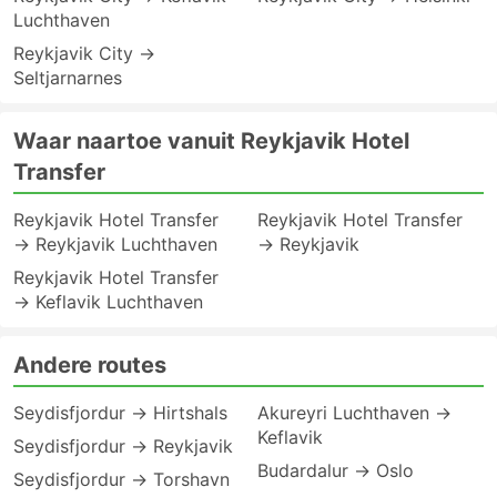
Luchthaven
Reykjavik City →
Seltjarnarnes
Waar naartoe vanuit Reykjavik Hotel
Transfer
Reykjavik Hotel Transfer
Reykjavik Hotel Transfer
→ Reykjavik Luchthaven
→ Reykjavik
Reykjavik Hotel Transfer
→ Keflavik Luchthaven
Andere routes
Seydisfjordur → Hirtshals
Akureyri Luchthaven →
Keflavik
Seydisfjordur → Reykjavik
Budardalur → Oslo
Seydisfjordur → Torshavn