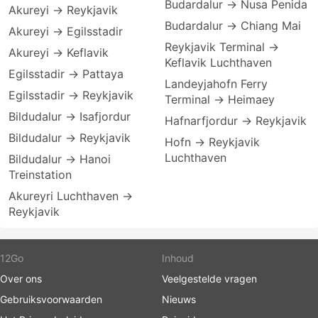
Budardalur → Nusa Penida
Akureyi → Reykjavik
Budardalur → Chiang Mai
Akureyi → Egilsstadir
Reykjavik Terminal →
Akureyi → Keflavik
Keflavik Luchthaven
Egilsstadir → Pattaya
Landeyjahofn Ferry
Egilsstadir → Reykjavik
Terminal → Heimaey
Bildudalur → Isafjordur
Hafnarfjordur → Reykjavik
Bildudalur → Reykjavik
Hofn → Reykjavik
Luchthaven
Bildudalur → Hanoi
Treinstation
Akureyri Luchthaven →
Reykjavik
12Go
Inhoud
Over ons
Veelgestelde vragen
Gebruiksvoorwaarden
Nieuws