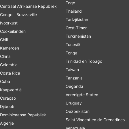
Togo
Centraal Afrikaanse Republiek
Thailand
Congo - Brazzaville
Tadzjikistan
Ivoorkust
Oost-Timor
Cookeilanden
Turkmenistan
Chili
Tunesië
Kameroen
Tonga
China
Trinidad en Tobago
Colombia
Taiwan
Costa Rica
Tanzania
Cuba
Oeganda
Kaapverdië
Verenigde Staten
Curaçao
Uruguay
Djibouti
Oezbekistan
Dominicaanse Republiek
Saint Vincent en de Grenadines
Algerije
Venezuela