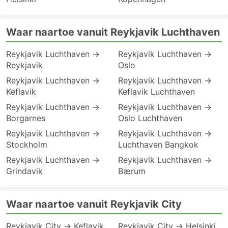
Waar naartoe vanuit Reykjavik Luchthaven
Reykjavik Luchthaven →
Reykjavik Luchthaven →
Reykjavik
Oslo
Reykjavik Luchthaven →
Reykjavik Luchthaven →
Keflavik
Keflavik Luchthaven
Reykjavik Luchthaven →
Reykjavik Luchthaven →
Borgarnes
Oslo Luchthaven
Reykjavik Luchthaven →
Reykjavik Luchthaven →
Stockholm
Luchthaven Bangkok
Reykjavik Luchthaven →
Reykjavik Luchthaven →
Grindavik
Bærum
Waar naartoe vanuit Reykjavik City
Reykjavik City → Keflavik
Reykjavik City → Helsinki