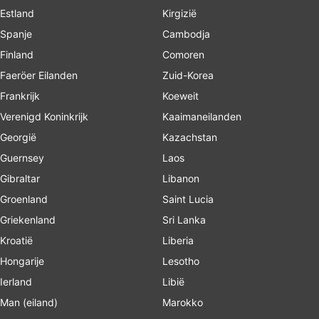
Estland
Kirgizië
Spanje
Cambodja
Finland
Comoren
Faeröer Eilanden
Zuid-Korea
Frankrijk
Koeweit
Verenigd Koninkrijk
Kaaimaneilanden
Georgië
Kazachstan
Guernsey
Laos
Gibraltar
Libanon
Groenland
Saint Lucia
Griekenland
Sri Lanka
Kroatië
Liberia
Hongarije
Lesotho
Ierland
Libië
Man (eiland)
Marokko