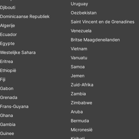
Uruguay
Djibouti
Oezbekistan
Dominicaanse Republiek
Saint Vincent en de Grenadines
Algerije
Venezuela
Ecuador
Britse Maagdeneilanden
Egypte
Vietnam
Westelijke Sahara
Vanuatu
Eritrea
Samoa
Ethiopië
Jemen
Fiji
Zuid-Afrika
Gabon
Zambia
Grenada
Zimbabwe
Frans-Guyana
Aruba
Ghana
Bermuda
Gambia
Micronesië
Guinee
Kiribati