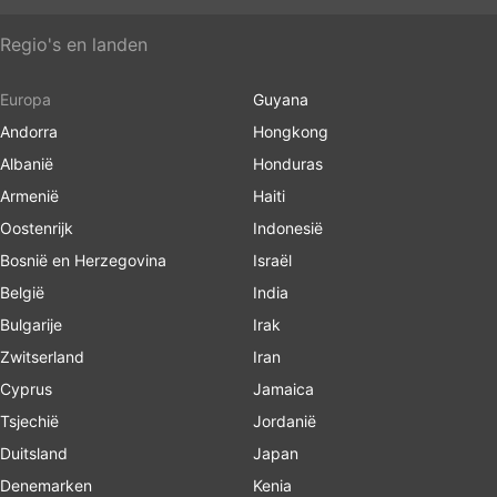
Regio's en landen
Europa
Guyana
Andorra
Hongkong
Albanië
Honduras
Armenië
Haiti
Oostenrijk
Indonesië
Bosnië en Herzegovina
Israël
België
India
Bulgarije
Irak
Zwitserland
Iran
Cyprus
Jamaica
Tsjechië
Jordanië
Duitsland
Japan
Denemarken
Kenia