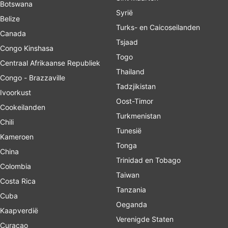
Botswana
Syrië
Belize
Turks- en Caicoseilanden
Canada
Tsjaad
Congo Kinshasa
Togo
Centraal Afrikaanse Republiek
Thailand
Congo - Brazzaville
Tadzjikistan
Ivoorkust
Oost-Timor
Cookeilanden
Turkmenistan
Chili
Tunesië
Kameroen
Tonga
China
Trinidad en Tobago
Colombia
Taiwan
Costa Rica
Tanzania
Cuba
Oeganda
Kaapverdië
Verenigde Staten
Curaçao