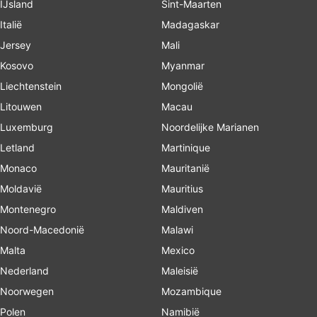
IJsland
Sint-Maarten
Italië
Madagaskar
Jersey
Mali
Kosovo
Myanmar
Liechtenstein
Mongolië
Litouwen
Macau
Luxemburg
Noordelijke Marianen
Letland
Martinique
Monaco
Mauritanië
Moldavië
Mauritius
Montenegro
Maldiven
Noord-Macedonië
Malawi
Malta
Mexico
Nederland
Maleisië
Noorwegen
Mozambique
Polen
Namibië