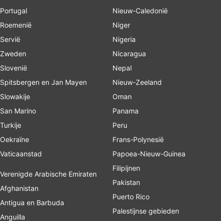
Portugal
Nieuw-Caledonië
Roemenië
Niger
Servië
Nigeria
Zweden
Nicaragua
Slovenië
Nepal
Spitsbergen en Jan Mayen
Nieuw-Zeeland
Slowakije
Oman
San Marino
Panama
Turkije
Peru
Oekraïne
Frans-Polynesië
Vaticaanstad
Papoea-Nieuw-Guinea
Filipijnen
Verenigde Arabische Emiraten
Pakistan
Afghanistan
Puerto Rico
Antigua en Barbuda
Palestijnse gebieden
Anguilla