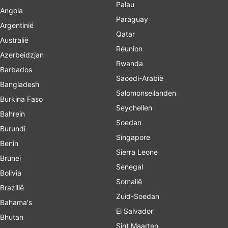
Palau
Angola
Paraguay
Argentinië
Qatar
Australië
Réunion
Azerbeidzjan
Rwanda
Barbados
Saoedi-Arabië
Bangladesh
Salomonseilanden
Burkina Faso
Seychellen
Bahrein
Soedan
Burundi
Singapore
Benin
Sierra Leone
Brunei
Senegal
Bolivia
Somalië
Brazilië
Zuid-Soedan
Bahama's
El Salvador
Bhutan
Sint Maarten