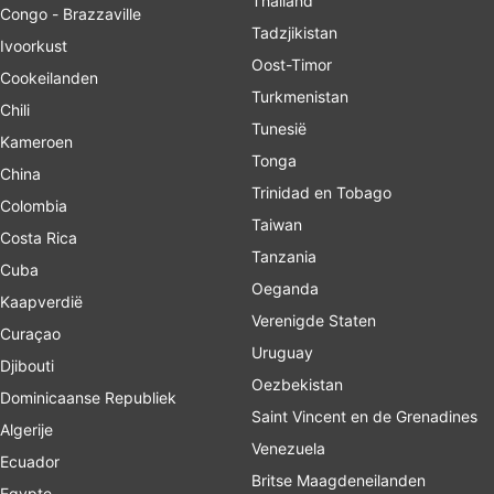
Thailand
Congo - Brazzaville
Tadzjikistan
Ivoorkust
Oost-Timor
Cookeilanden
Turkmenistan
Chili
Tunesië
Kameroen
Tonga
China
Trinidad en Tobago
Colombia
Taiwan
Costa Rica
Tanzania
Cuba
Oeganda
Kaapverdië
Verenigde Staten
Curaçao
Uruguay
Djibouti
Oezbekistan
Dominicaanse Republiek
Saint Vincent en de Grenadines
Algerije
Venezuela
Ecuador
Britse Maagdeneilanden
Egypte