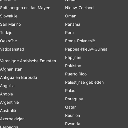
Spitsbergen en Jan Mayen
Nieuw-Zeeland
Slowakije
Oman
San Marino
Panama
Turkije
Peru
Oekraïne
Frans-Polynesië
Vaticaanstad
Papoea-Nieuw-Guinea
Filipijnen
Verenigde Arabische Emiraten
Pakistan
Afghanistan
Puerto Rico
Antigua en Barbuda
Palestijnse gebieden
Anguilla
Palau
Angola
Paraguay
Argentinië
Qatar
Australië
Réunion
Azerbeidzjan
Rwanda
Barbados