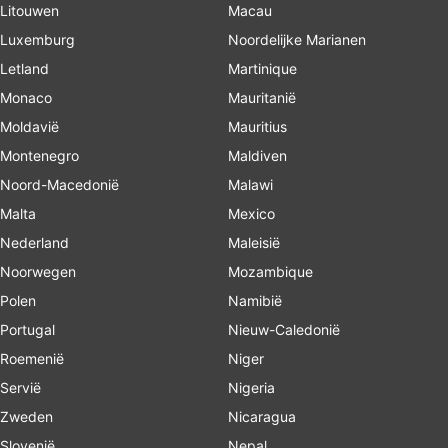
Litouwen
Macau
Luxemburg
Noordelijke Marianen
Letland
Martinique
Monaco
Mauritanië
Moldavië
Mauritius
Montenegro
Maldiven
Noord-Macedonië
Malawi
Malta
Mexico
Nederland
Maleisië
Noorwegen
Mozambique
Polen
Namibië
Portugal
Nieuw-Caledonië
Roemenië
Niger
Servië
Nigeria
Zweden
Nicaragua
Slovenië
Nepal