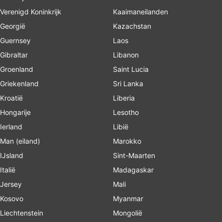
Verenigd Koninkrijk
Kaaimaneilanden
Georgië
Kazachstan
Guernsey
Laos
Gibraltar
Libanon
Groenland
Saint Lucia
Griekenland
Sri Lanka
Kroatië
Liberia
Hongarije
Lesotho
Ierland
Libië
Man (eiland)
Marokko
IJsland
Sint-Maarten
Italië
Madagaskar
Jersey
Mali
Kosovo
Myanmar
Liechtenstein
Mongolië