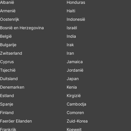
Albanië
Honduras
Armenië
Haiti
Oostenrijk
Indonesië
Bosnië en Herzegovina
Israël
België
India
Bulgarije
Irak
Zwitserland
Iran
Cyprus
Jamaica
Tsjechië
Jordanië
Duitsland
Japan
Denemarken
Kenia
Estland
Kirgizië
Spanje
Cambodja
Finland
Comoren
Faeröer Eilanden
Zuid-Korea
Frankrijk
Koeweit