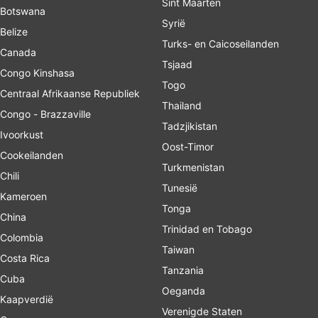
Sint Maarten
Botswana
Syrië
Belize
Turks- en Caicoseilanden
Canada
Tsjaad
Congo Kinshasa
Togo
Centraal Afrikaanse Republiek
Thailand
Congo - Brazzaville
Tadzjikistan
Ivoorkust
Oost-Timor
Cookeilanden
Turkmenistan
Chili
Tunesië
Kameroen
Tonga
China
Trinidad en Tobago
Colombia
Taiwan
Costa Rica
Tanzania
Cuba
Oeganda
Kaapverdië
Verenigde Staten