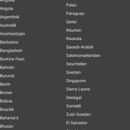
Palau
Angola
Paraguay
Argentinië
Qatar
Australië
Réunion
Azerbeidzjan
Rwanda
Barbados
Saoedi-Arabië
Bangladesh
Salomonseilanden
Burkina Faso
Seychellen
Bahrein
Soedan
Burundi
Singapore
Benin
Sierra Leone
Brunei
Senegal
Bolivia
Somalië
Brazilië
Zuid-Soedan
Bahama's
El Salvador
Bhutan