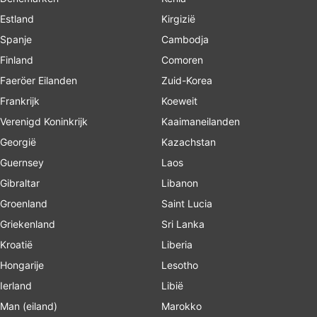
Estland
Kirgizië
Spanje
Cambodja
Finland
Comoren
Faeröer Eilanden
Zuid-Korea
Frankrijk
Koeweit
Verenigd Koninkrijk
Kaaimaneilanden
Georgië
Kazachstan
Guernsey
Laos
Gibraltar
Libanon
Groenland
Saint Lucia
Griekenland
Sri Lanka
Kroatië
Liberia
Hongarije
Lesotho
Ierland
Libië
Man (eiland)
Marokko