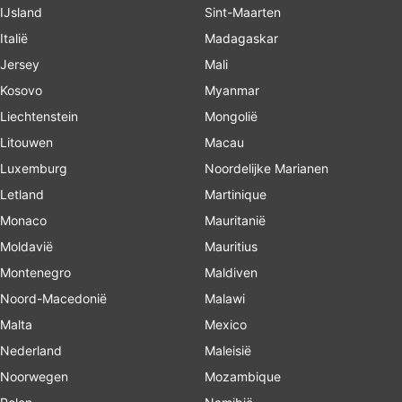
IJsland
Sint-Maarten
Italië
Madagaskar
Jersey
Mali
Kosovo
Myanmar
Liechtenstein
Mongolië
Litouwen
Macau
Luxemburg
Noordelijke Marianen
Letland
Martinique
Monaco
Mauritanië
Moldavië
Mauritius
Montenegro
Maldiven
Noord-Macedonië
Malawi
Malta
Mexico
Nederland
Maleisië
Noorwegen
Mozambique