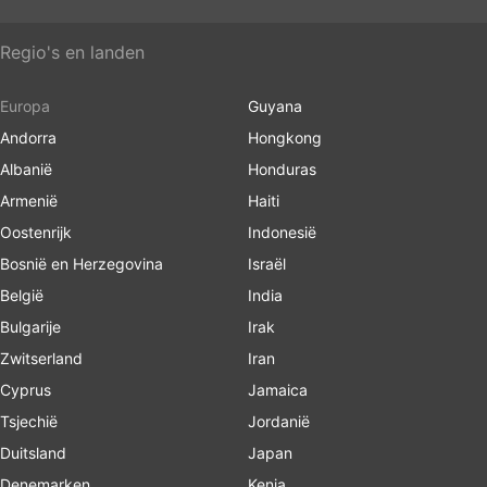
Regio's en landen
Europa
Guyana
Andorra
Hongkong
Albanië
Honduras
Armenië
Haiti
Oostenrijk
Indonesië
Bosnië en Herzegovina
Israël
België
India
Bulgarije
Irak
Zwitserland
Iran
Cyprus
Jamaica
Tsjechië
Jordanië
Duitsland
Japan
Denemarken
Kenia