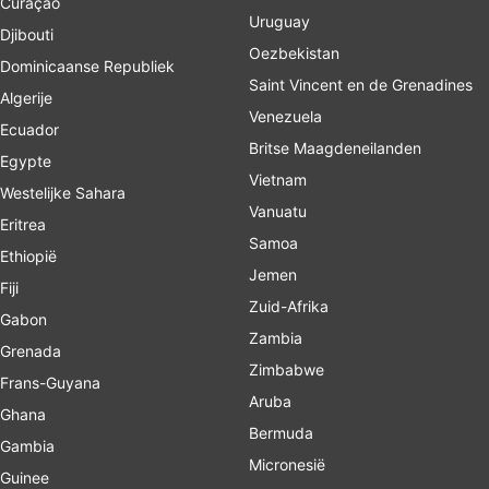
Curaçao
Uruguay
Djibouti
Oezbekistan
Dominicaanse Republiek
Saint Vincent en de Grenadines
Algerije
Venezuela
Ecuador
Britse Maagdeneilanden
Egypte
Vietnam
Westelijke Sahara
Vanuatu
Eritrea
Samoa
Ethiopië
Jemen
Fiji
Zuid-Afrika
Gabon
Zambia
Grenada
Zimbabwe
Frans-Guyana
Aruba
Ghana
Bermuda
Gambia
Micronesië
Guinee