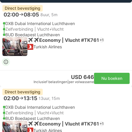
Direct bevestiging
02:00
08:05
8uur, 5m
DXB Dubai International Luchthaven
Zelfverbinding | Vlucht+Vlucht
BUD Boedapest Luchthaven
Economy | Vlucht #TK761
+1
Turkish Airlines
USD 646
Nu boeken
Inclusief belastingen
|
per volwassene
Direct bevestiging
02:00
13:15
13uur, 15m
DXB Dubai International Luchthaven
Zelfverbinding | Vlucht+Vlucht
BUD Boedapest Luchthaven
Economy | Vlucht #TK761
+1
Turkish Airlines