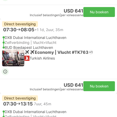
USD 641
Nu boeken
Inclusief belastingen
|
per volwassene
Direct bevestiging
07:30
08:05
+1
1d, 2uur, 35m
DXB Dubai International Luchthaven
Zelfverbinding | Vlucht+Vlucht
BUD Boedapest Luchthaven
Economy | Vlucht #TK763
+1
Turkish Airlines
USD 641
Nu boeken
Inclusief belastingen
|
per volwassene
Direct bevestiging
07:30
13:15
7uur, 45m
DXB Dubai International Luchthaven
Zelfverbinding | Vlucht+Vlucht