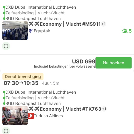
DXB Dubai International Luchthaven
Zelfverbinding | Vlucht+Vlucht
BUD Boedapest Luchthaven
Economy | Vlucht #MS911
+1
4.5
Egyptair
USD 699
Nu boeken
Inclusief belastingen
|
per volwassene
Direct bevestiging
07:30
19:35
14uur, 5m
DXB Dubai International Luchthaven
Zelfverbinding | Vlucht+Vlucht
BUD Boedapest Luchthaven
Economy | Vlucht #TK763
+1
Turkish Airlines