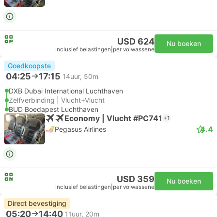
USD 624
Nu boeken
Inclusief belastingen
|
per volwassene
Goedkoopste
04:25
17:15
14uur, 50m
DXB Dubai International Luchthaven
Zelfverbinding | Vlucht+Vlucht
BUD Boedapest Luchthaven
Economy | Vlucht #PC741
+1
4.4
Pegasus Airlines
USD 359
Nu boeken
Inclusief belastingen
|
per volwassene
Direct bevestiging
05:20
14:40
11uur, 20m