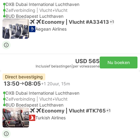
DXB Dubai International Luchthaven
Zelfverbinding | Vlucht+Vlucht
BUD Boedapest Luchthaven
Economy | Vlucht #A33413
+1
Aegean Airlines
USD 565
Nu boeken
Inclusief belastingen
|
per volwassene
Direct bevestiging
13:50
08:05
+1
20uur, 15m
DXB Dubai International Luchthaven
Zelfverbinding | Vlucht+Vlucht
BUD Boedapest Luchthaven
Economy | Vlucht #TK765
+1
Turkish Airlines