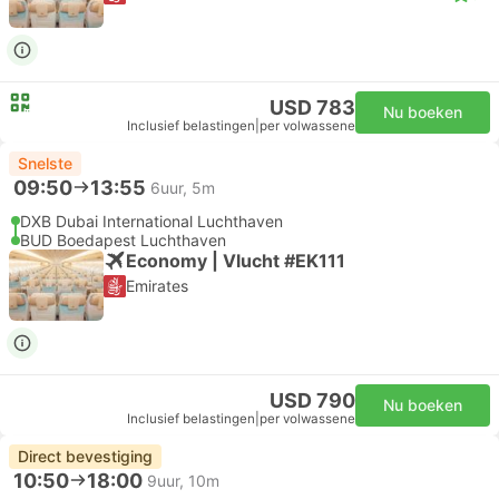
USD 783
Nu boeken
Inclusief belastingen
|
per volwassene
Snelste
09:50
13:55
6uur, 5m
DXB Dubai International Luchthaven
BUD Boedapest Luchthaven
Economy | Vlucht #EK111
Emirates
USD 790
Nu boeken
Inclusief belastingen
|
per volwassene
Direct bevestiging
10:50
18:00
9uur, 10m