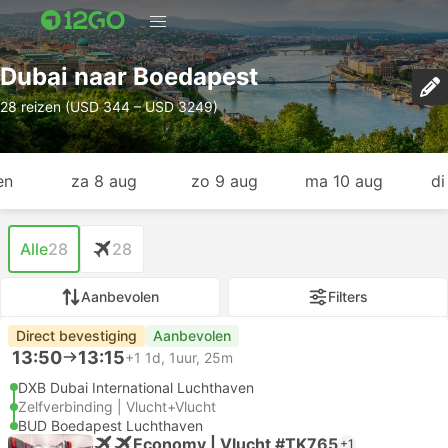
Dubai naar Boedapest
28 reizen (USD 344 – USD 3249)
en
za 8 aug
zo 9 aug
ma 10 aug
di
Alle
28
28
Aanbevolen
Filters
Direct bevestiging
Aanbevolen
13:50
13:15
+1
1d, 1uur, 25m
DXB Dubai International Luchthaven
Zelfverbinding | Vlucht+Vlucht
BUD Boedapest Luchthaven
Economy | Vlucht #TK765
+1