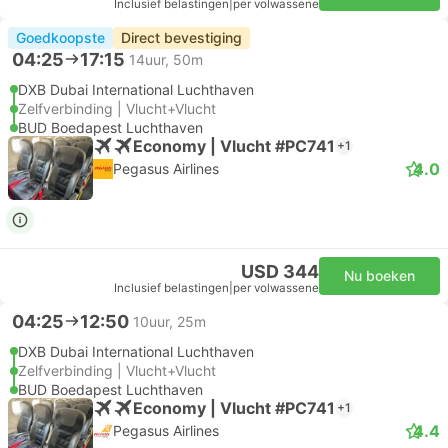
Inclusief belastingen
|
per volwassene
Goedkoopste
Direct bevestiging
04:25
17:15
14uur, 50m
DXB Dubai International Luchthaven
Zelfverbinding | Vlucht+Vlucht
BUD Boedapest Luchthaven
Economy | Vlucht #PC741
+1
4.0
Pegasus Airlines
USD 344
Nu boeken
Inclusief belastingen
|
per volwassene
04:25
12:50
10uur, 25m
DXB Dubai International Luchthaven
Zelfverbinding | Vlucht+Vlucht
BUD Boedapest Luchthaven
Economy | Vlucht #PC741
+1
4.4
Pegasus Airlines