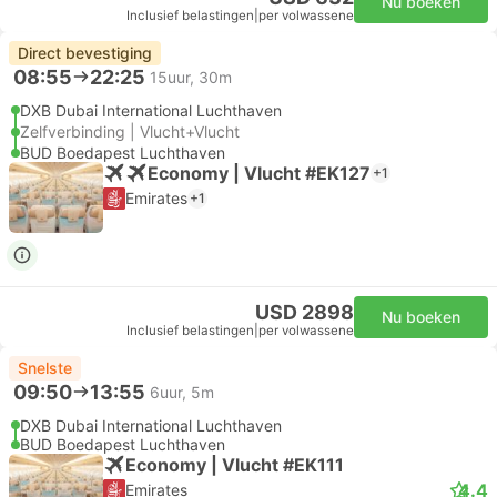
Nu boeken
Inclusief belastingen
|
per volwassene
Direct bevestiging
08:55
22:25
15uur, 30m
DXB Dubai International Luchthaven
Zelfverbinding | Vlucht+Vlucht
BUD Boedapest Luchthaven
Economy | Vlucht #EK127
+1
Emirates
+1
USD 2898
Nu boeken
Inclusief belastingen
|
per volwassene
Snelste
09:50
13:55
6uur, 5m
DXB Dubai International Luchthaven
BUD Boedapest Luchthaven
Economy | Vlucht #EK111
4.4
Emirates