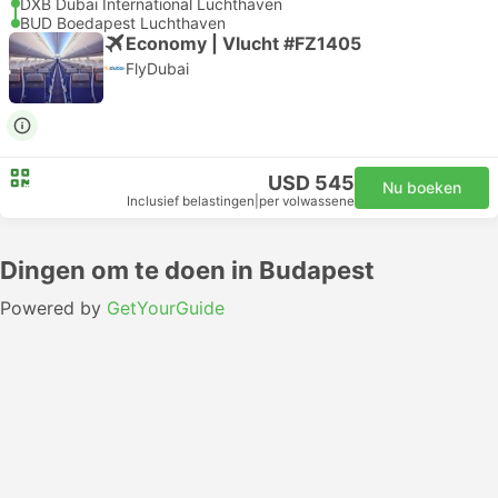
DXB Dubai International Luchthaven
BUD Boedapest Luchthaven
Economy | Vlucht #FZ1405
FlyDubai
USD 545
Nu boeken
Inclusief belastingen
|
per volwassene
Dingen om te doen in Budapest
Powered by
GetYourGuide