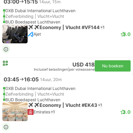
03:00
15:15
14uur, 15m
DXB Dubai International Luchthaven
Zelfverbinding | Vlucht+Vlucht
BUD Boedapest Luchthaven
Economy | Vlucht #VF144
+1
5.0
Ajet
USD 418
Nu boeken
Inclusief belastingen
|
per volwassene
03:45
16:05
14uur, 20m
DXB Dubai International Luchthaven
Zelfverbinding | Vlucht+Vlucht
BUD Boedapest Luchthaven
Economy | Vlucht #EK43
+1
3.0
Emirates
+1