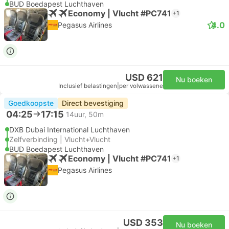
BUD Boedapest Luchthaven
Economy | Vlucht #PC741
+1
4.0
Pegasus Airlines
USD 621
Nu boeken
Inclusief belastingen
|
per volwassene
Goedkoopste
Direct bevestiging
04:25
17:15
14uur, 50m
DXB Dubai International Luchthaven
Zelfverbinding | Vlucht+Vlucht
BUD Boedapest Luchthaven
Economy | Vlucht #PC741
+1
Pegasus Airlines
USD 353
Nu boeken