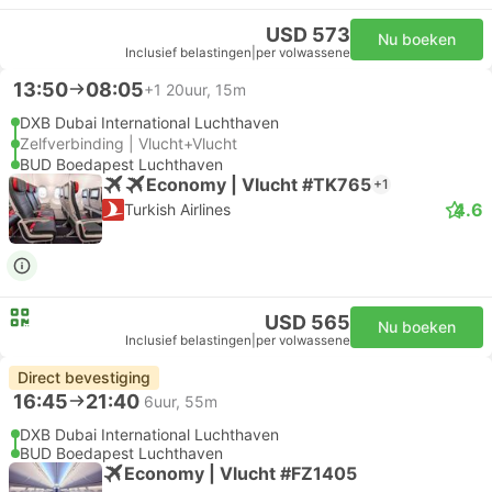
USD 573
Nu boeken
Inclusief belastingen
|
per volwassene
13:50
08:05
+1
20uur, 15m
DXB Dubai International Luchthaven
Zelfverbinding | Vlucht+Vlucht
BUD Boedapest Luchthaven
Economy | Vlucht #TK765
+1
4.6
Turkish Airlines
USD 565
Nu boeken
Inclusief belastingen
|
per volwassene
Direct bevestiging
16:45
21:40
6uur, 55m
DXB Dubai International Luchthaven
BUD Boedapest Luchthaven
Economy | Vlucht #FZ1405