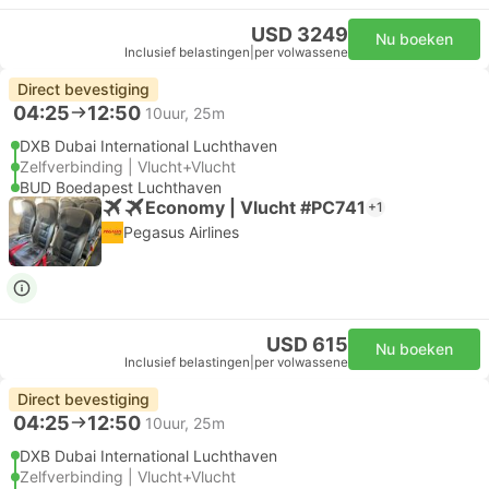
USD 3249
Nu boeken
Inclusief belastingen
|
per volwassene
Direct bevestiging
04:25
12:50
10uur, 25m
DXB Dubai International Luchthaven
Zelfverbinding | Vlucht+Vlucht
BUD Boedapest Luchthaven
Economy | Vlucht #PC741
+1
Pegasus Airlines
USD 615
Nu boeken
Inclusief belastingen
|
per volwassene
Direct bevestiging
04:25
12:50
10uur, 25m
DXB Dubai International Luchthaven
Zelfverbinding | Vlucht+Vlucht