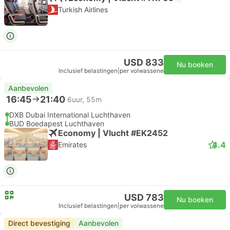
Turkish Airlines
USD 833
Nu boeken
Inclusief belastingen
|
per volwassene
Aanbevolen
16:45
21:40
6uur, 55m
DXB Dubai International Luchthaven
BUD Boedapest Luchthaven
Economy | Vlucht #EK2452
4.4
Emirates
USD 783
Nu boeken
Inclusief belastingen
|
per volwassene
Direct bevestiging
Aanbevolen