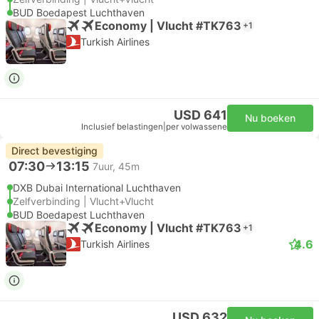
BUD Boedapest Luchthaven
Economy | Vlucht #TK763
+1
Turkish Airlines
USD 641
Nu boeken
Inclusief belastingen
|
per volwassene
Direct bevestiging
07:30
13:15
7uur, 45m
DXB Dubai International Luchthaven
Zelfverbinding | Vlucht+Vlucht
BUD Boedapest Luchthaven
Economy | Vlucht #TK763
+1
4.6
Turkish Airlines
USD 632