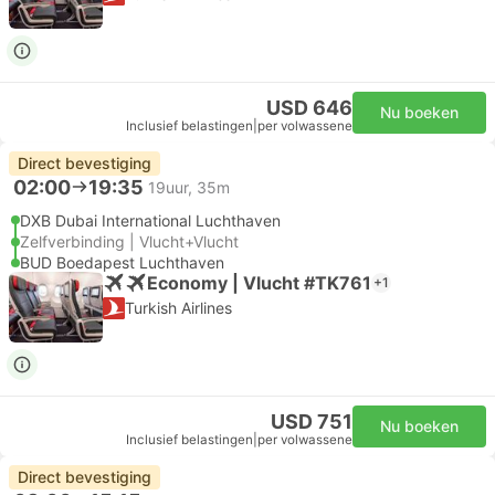
USD 646
Nu boeken
Inclusief belastingen
|
per volwassene
Direct bevestiging
02:00
19:35
19uur, 35m
DXB Dubai International Luchthaven
Zelfverbinding | Vlucht+Vlucht
BUD Boedapest Luchthaven
Economy | Vlucht #TK761
+1
Turkish Airlines
USD 751
Nu boeken
Inclusief belastingen
|
per volwassene
Direct bevestiging