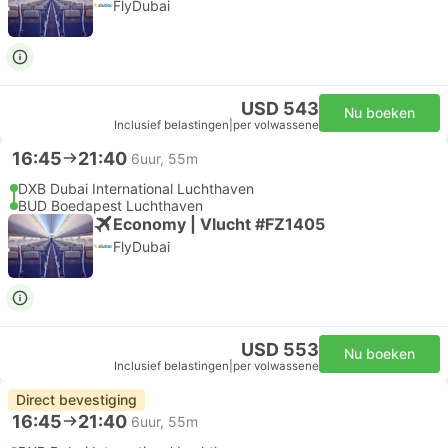
FlyDubai
USD 543
Nu boeken
Inclusief belastingen
|
per volwassene
16:45
21:40
6uur, 55m
DXB Dubai International Luchthaven
BUD Boedapest Luchthaven
Economy | Vlucht #FZ1405
FlyDubai
USD 553
Nu boeken
Inclusief belastingen
|
per volwassene
Direct bevestiging
16:45
21:40
6uur, 55m