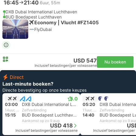
16:45
21:40
6uur, 55m
DXB Dubai International Luchthaven
BUD Boedapest Luchthaven
Economy | Vlucht #FZ1405
FlyDubai
USD 547
Nu boeken
Inclusief belastingen
|
per volwassene
Direct
Last-minute boeken?
Directe bevestiging op onze beste keuzes
5.0
03:00
DXB Dubai International Luchthaven
05:20
14uur, 15m
Zelfverbinding
11uur, 20m
Zelfverbinding
15:15
BUD Boedapest Luchthaven
14:40
Aankomst op zo 9 aug
Aankomst op zo 9 au
USD 418
US
Inclusief belastingen
|
per volwassene
Inclusief belastingen
|
per