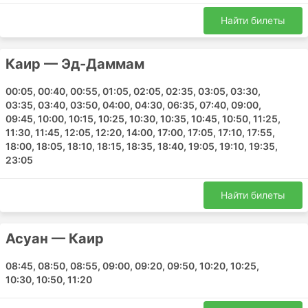
Каир - Асуан
Найти билеты
Шарм-эш-Шейх - Каир
Асуан - Каир
Мюлуз - Хургада
Каир — Эд-Даммам
Jeddah - Милан
00:05, 00:40, 00:55, 01:05, 02:05, 02:35, 03:05, 03:30,
Хавалли - Каир
03:35, 03:40, 03:50, 04:00, 04:30, 06:35, 07:40, 09:00,
Дюссельдорф - Хургада
09:45, 10:00, 10:15, 10:25, 10:30, 10:35, 10:45, 10:50, 11:25,
Каир - Шарм-эш-Шейх
11:30, 11:45, 12:05, 12:20, 14:00, 17:00, 17:05, 17:10, 17:55,
18:00, 18:05, 18:10, 18:15, 18:35, 18:40, 19:05, 19:10, 19:35,
Каир - Эль-Катиф
23:05
Мекка - Каир
Хавалли - Дели
Найти билеты
Каир - Милан
Каир - Стамбул
Асуан — Каир
Луксор - Каир
Хургада - Каир
08:45, 08:50, 08:55, 09:00, 09:20, 09:50, 10:20, 10:25,
Милан - Каир
10:30, 10:50, 11:20
Хургада - Кёльн