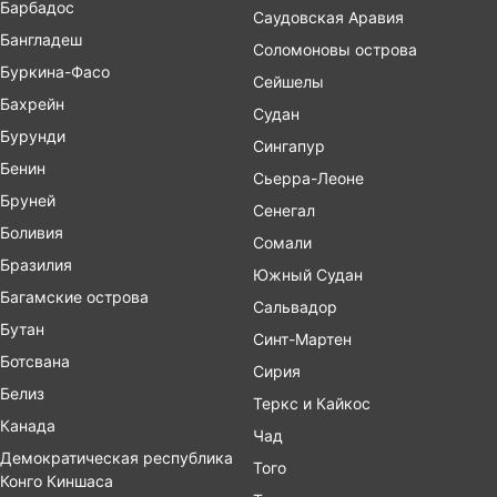
Барбадос
Саудовская Аравия
Бангладеш
Соломоновы острова
Буркина-Фасо
Сейшелы
Бахрейн
Судан
Бурунди
Сингапур
Бенин
Сьерра-Леоне
Бруней
Сенегал
Боливия
Сомали
Бразилия
Южный Судан
Багамские острова
Сальвадор
Бутан
Синт-Мартен
Ботсвана
Сирия
Белиз
Теркс и Кайкос
Канада
Чад
Демократическая республика
Того
Конго Киншаса