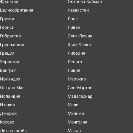
Франция
Острова Кайман
Великобритания
Казахстан
Грузия
Лаос
Гернси
Ливан
Гибралтар
Сент-Люсия
Гренландия
Шри-Ланка
Греция
Либерия
Хорватия
Лесото
Венгрия
Ливия
Ирландия
Марокко
Остров Мэн
Сен-Мартен
Исландия
Мадагаскар
Италия
Мали
Джерси
Мьянма
Косово
Монголия
Лихтенштейн
Макао