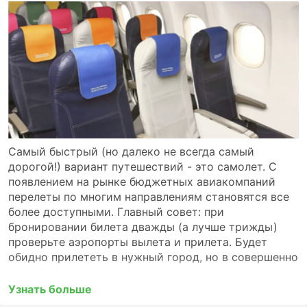
Самый быстрый (но далеко не всегда самый
дорогой!) вариант путешествий - это самолет. С
появлением на рынке бюджетных авиакомпаний
перелеты по многим направлениям становятся все
более доступными. Главный совет: при
бронировании билета дважды (а лучше трижды)
проверьте аэропорты вылета и прилета. Будет
обидно прилететь в нужный город, но в совершенно
другой аэропорт, учитывая, на каком огромном
расстоянии они могут друг от друга находиться.
Узнать больше
Если вы планируете быструю пересадку, то такая