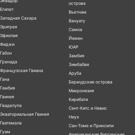
Эквадор
острова
Египет
Вьетнам
Западная Сахара
Вануату
Эритрея
Самоа
Эфиопия
Йемен
Фиджи
ЮАР
Габон
Замбия
Гренада
Зимбабве
Французская Гвиана
Аруба
Гана
Бермудские острова
Гамбия
Микронезия
Гвинея
Кирибати
Гваделупа
Сент-Китс и Невис
Экваториальная Гвинея
Ниуэ
Гватемала
Сан-Томе и Принсипи
Гуам
Американские Виргинские