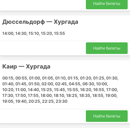
куча вариантов на выбор: время прилета и
Найти билеты
отправления, время в пути, аэропорты, цены и
дополнительные опции. Самолеты - самый
Дюссельдорф — Хургада
гибкий вариант с точки зрения планирования.
14:00, 14:30, 15:10, 15:20, 15:55
Минусы:
Найти билеты
Аэропорты часто расположены далеко от
центра или вообще за городом, а трансфер до/
от аэропорта стоит достаточно дорого.
Каир — Хургада
Временами общая стоимость трансфера
может приблизиться к стоимости самого
00:15, 00:55, 01:00, 01:05, 01:10, 01:15, 01:20, 01:25, 01:30,
авиабилета.
01:40, 01:45, 01:50, 02:00, 02:45, 04:55, 06:30, 10:00,
Вам необходимо прибыть в аэропорт сильно
10:20, 11:00, 14:40, 15:25, 15:45, 15:55, 16:20, 16:55, 17:00,
заранее, и суммарно вы можете потратить
17:30, 17:50, 17:55, 18:00, 18:10, 18:25, 18:35, 18:55, 19:00,
примерно столько же времени, сколько
19:05, 19:40, 20:25, 22:25, 23:30
потратили бы, отправившись на поезде или
автобусе. Но актуально это в основном для
Найти билеты
небольших расстояний.