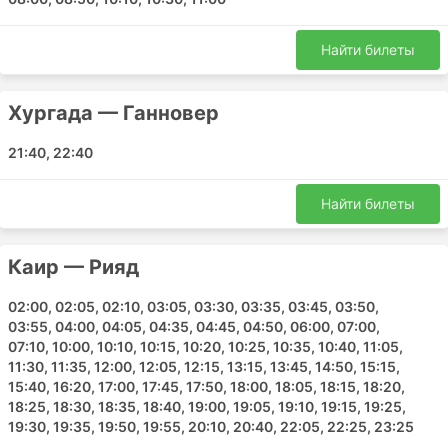
Ганновер Аэропорт
Рияд Аэропорт
Найти билеты
Дюссельдорф Аэропорт
Мюнхен Аэропорт
Хургада — Ганновер
Кёльн аэропорт
Сабиха Аэропорт
21:40, 22:40
Янбу Аэропорт
Асьют Аэропорт
Найти билеты
Кувейт Аэропорт
Каир — Рияд
Какие самые популярные маршруты
у Nesma Airlines?
02:00, 02:05, 02:10, 03:05, 03:30, 03:35, 03:45, 03:50,
03:55, 04:00, 04:05, 04:35, 04:45, 04:50, 06:00, 07:00,
Наиболее популярные маршруты компании Nesma
07:10, 10:00, 10:10, 10:15, 10:20, 10:25, 10:35, 10:40, 11:05,
Airlines:
11:30, 11:35, 12:00, 12:05, 12:15, 13:15, 13:45, 14:50, 15:15,
15:40, 16:20, 17:00, 17:45, 17:50, 18:00, 18:05, 18:15, 18:20,
Jeddah - Каир
18:25, 18:30, 18:35, 18:40, 19:00, 19:05, 19:10, 19:15, 19:25,
19:30, 19:35, 19:50, 19:55, 20:10, 20:40, 22:05, 22:25, 23:25
Каир - Хургада