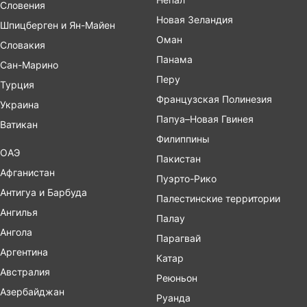
Словения
Новая Зеландия
Шпицберген и Ян-Майен
Оман
Словакия
Панама
Сан-Марино
Перу
Турция
Французская Полинезия
Украина
Папуа–Новая Гвинея
Ватикан
Филиппины
ОАЭ
Пакистан
Афганистан
Пуэрто-Рико
Антигуа и Барбуда
Палестинские территории
Ангилья
Палау
Ангола
Парагвай
Аргентина
Катар
Австралия
Реюньон
Азербайджан
Руанда