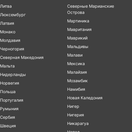
Литва
Северные Марианские
Острова
Люксембург
Мартиника
Латвия
Мавритания
Монако
Маврикий
Молдавия
Мальдивы
Черногория
Малави
Северная Македония
Мексика
Мальта
Малайзия
Нидерланды
Мозамбик
Норвегия
Намибия
Польша
Новая Каледония
Португалия
Нигер
Румыния
Нигерия
Сербия
Никарагуа
Швеция
Непал