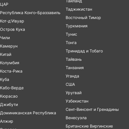
Таиланд
ЦАР
Таджикистан
Республика Конго–Браззавиль
Восточный Тимор
Кот-д'Ивуар
Туркмения
Остров Кука
Тунис
Чили
Тонга
Камерун
Тринидад и Тобаго
Китай
Тайвань
Колумбия
Танзания
Коста-Рика
Уганда
Куба
США
Кабо-Верде
Уругвай
Кюрасао
Узбекистан
Джибути
Сент-Винсент и Гренадины
Доминиканская Республика
Венесуэла
Алжир
Британские Виргинские