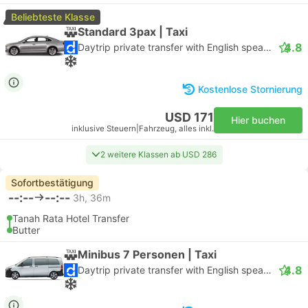
Beliebteste Klasse
Standard 3pax | Taxi
4.8
Daytrip private transfer with English speaking driver
Kostenlose Stornierung
USD 171
Hier buchen
inklusive Steuern
|
Fahrzeug, alles inkl.
2 weitere Klassen ab USD 286
Sofortbestätigung
--:--
--:--
3h, 36m
Tanah Rata Hotel Transfer
Butter
Minibus 7 Personen | Taxi
4.8
Daytrip private transfer with English speaking driver