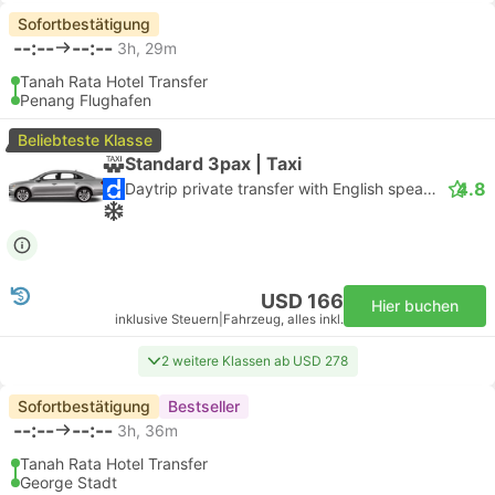
Sofortbestätigung
--:--
--:--
3h, 29m
Tanah Rata Hotel Transfer
Penang Flughafen
Beliebteste Klasse
Standard 3pax | Taxi
4.8
Daytrip private transfer with English speaking driver
USD 166
Hier buchen
inklusive Steuern
|
Fahrzeug, alles inkl.
2 weitere Klassen ab USD 278
Sofortbestätigung
Bestseller
--:--
--:--
3h, 36m
Tanah Rata Hotel Transfer
George Stadt