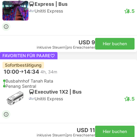
Express | Bus
4.5
Unititi Express
USD 9
Hier buchen
inklusive Steuern
|
pro Erwachsener
FAVORITEN FÜR PAARE
Sofortbestätigung
10:00
14:34
4h, 34m
Busbahnhof Tanah Rata
Penang Sentral
Executive 1X2 | Bus
4.5
Unititi Express
USD 11
Hier buchen
inklusive Steuern
|
pro Erwachsener