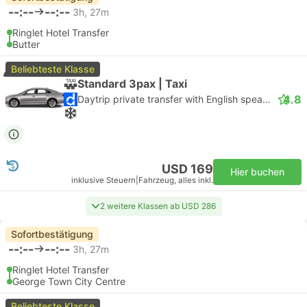
--:--
--:--
3h, 27m
Ringlet Hotel Transfer
Butter
Beliebteste Klasse
Standard 3pax | Taxi
4.8
Daytrip private transfer with English speaking driver
USD 169
Hier buchen
inklusive Steuern
|
Fahrzeug, alles inkl.
2 weitere Klassen ab USD 286
Sofortbestätigung
--:--
--:--
3h, 27m
Ringlet Hotel Transfer
George Town City Centre
Beliebteste Klasse