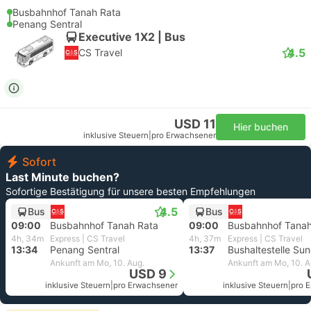
Busbahnhof Tanah Rata
Penang Sentral
Executive 1X2 | Bus
4.5
CS Travel
USD 11
Hier buchen
inklusive Steuern
|
pro Erwachsener
Sofort
Last Minute buchen?
Sofortige Bestätigung für unsere besten Empfehlungen
4.5
Bus
Bus
09:00
Busbahnhof Tanah Rata
09:00
Busbahnhof Tanah
4h, 34m
Express | CS Travel
4h, 37m
Express | CS Travel
13:34
Penang Sentral
13:37
Ankunft am Mo, 10. Aug.
Ankunft am Mo, 10. A
USD 9
inklusive Steuern
|
pro Erwachsener
inklusive Steuern
|
pro 