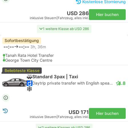
Kostenlose Stornierung
USD 286
Hier buchen
inklusive Steuern
|
Fahrzeug, alles inkl.
1 weitere Klasse ab USD 286
Sofortbestätigung
--:--
--:--
3h, 36m
Tanah Rata Hotel Transfer
George Town City Centre
Beliebteste Klasse
Standard 3pax | Taxi
4.8
Daytrip private transfer with English speaking driver
USD 171
Hier buchen
inklusive Steuern
|
Fahrzeug, alles inkl.
2 weitere Klassen ab USD 286