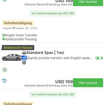
USD 169
Hier buchen
inklusive Steuern
|
Fahrzeug, alles inkl.
2 weitere Klassen ab USD 286
Sofortbestätigung
--:--
--:--
3h, 27m
Ringlet Hotel Transfer
Hoteltransfer Penang
Beliebteste Klasse
Standard 3pax | Taxi
4.8
Daytrip private transfer with English speaking driver
USD 169
Hier buchen
inklusive Steuern
|
Fahrzeug, alles inkl.
2 weitere Klassen ab USD 286
Sofortbestätigung