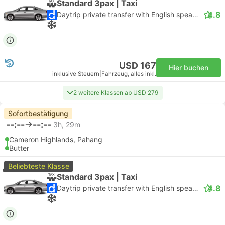
Standard 3pax | Taxi
4.8
Daytrip private transfer with English speaking driver
USD 167
Hier buchen
inklusive Steuern
|
Fahrzeug, alles inkl.
2 weitere Klassen ab USD 279
Sofortbestätigung
--:--
--:--
3h, 29m
Cameron Highlands, Pahang
Butter
Beliebteste Klasse
Standard 3pax | Taxi
4.8
Daytrip private transfer with English speaking driver