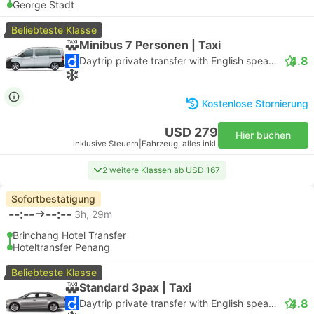
George Stadt
Beliebteste Klasse
Minibus 7 Personen | Taxi
4.8
Daytrip private transfer with English speaking driver
Kostenlose Stornierung
USD 279
Hier buchen
inklusive Steuern
|
Fahrzeug, alles inkl.
2 weitere Klassen ab USD 167
Sofortbestätigung
--:--
--:--
3h, 29m
Brinchang Hotel Transfer
Hoteltransfer Penang
Beliebteste Klasse
Standard 3pax | Taxi
4.8
Daytrip private transfer with English speaking driver