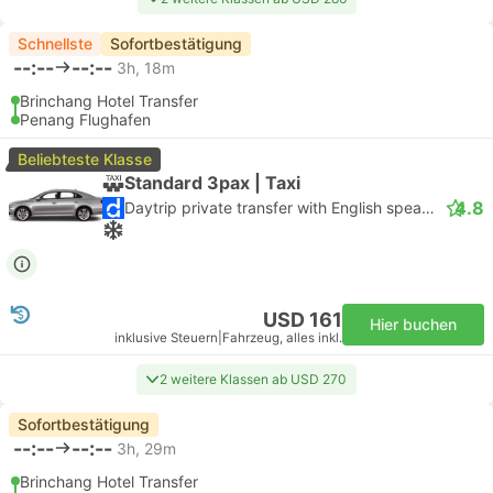
Schnellste
Sofortbestätigung
--:--
--:--
3h, 18m
Brinchang Hotel Transfer
Penang Flughafen
Beliebteste Klasse
Standard 3pax | Taxi
4.8
Daytrip private transfer with English speaking driver
USD 161
Hier buchen
inklusive Steuern
|
Fahrzeug, alles inkl.
2 weitere Klassen ab USD 270
Sofortbestätigung
--:--
--:--
3h, 29m
Brinchang Hotel Transfer