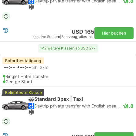
4.8
Daytrip private transfer with English speaking driver
USD 165
Hier buchen
inklusive Steuern
|
Fahrzeug, alles inkl.
2 weitere Klassen ab USD 277
Sofortbestätigung
--:--
--:--
3h, 27m
Ringlet Hotel Transfer
George Stadt
Beliebteste Klasse
Standard 3pax | Taxi
4.8
Daytrip private transfer with English speaking driver