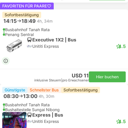
FAVORITEN FÜR PAARE
Sofortbestätigung
14:15
18:49
4h, 34m
Busbahnhof Tanah Rata
Penang Sentral
Executive 1X2 | Bus
4.5
Unititi Express
USD 11
Hier buchen
inklusive Steuern
|
pro Erwachsener
Günstigste
Schnellster Bus
Sofortbestätigung
08:30
13:00
4h, 30m
Busbahnhof Tanah Rata
Bushaltestelle Sungai Nibong
Express | Bus
4.5
Unititi Express