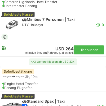
Cameron Highlands Hotel Transfer
Hoteltransfer Penang
Beliebteste Klasse
Minibus 7 Personen | Taxi
3.0
DTY Holidays
USD 264
Hier buchen
inklusive Steuern
|
Fahrzeug, alles inkl.
3 weitere Klassen ab USD 234
Sofortbestätigung
--:--
--:--
3h, 19m
Ringlet Hotel Transfer
Penang Flughafen
Beliebteste Klasse
Standard 3pax | Taxi