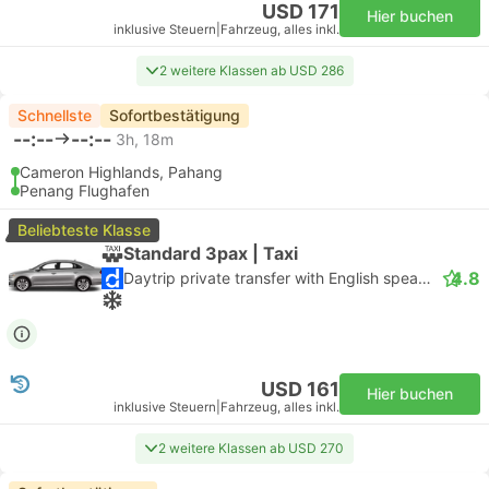
USD 171
Hier buchen
inklusive Steuern
|
Fahrzeug, alles inkl.
2 weitere Klassen ab USD 286
Schnellste
Sofortbestätigung
--:--
--:--
3h, 18m
Cameron Highlands, Pahang
Penang Flughafen
Beliebteste Klasse
Standard 3pax | Taxi
4.8
Daytrip private transfer with English speaking driver
USD 161
Hier buchen
inklusive Steuern
|
Fahrzeug, alles inkl.
2 weitere Klassen ab USD 270