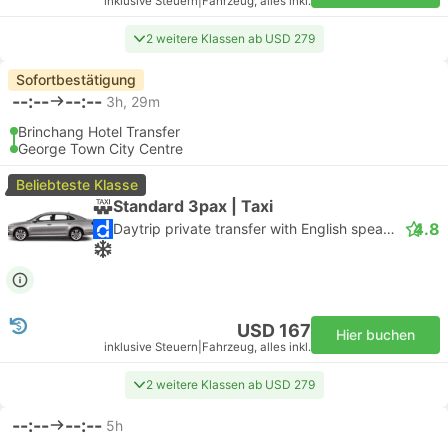
inklusive Steuern
|
Fahrzeug, alles inkl.
2 weitere Klassen ab USD 279
Sofortbestätigung
--:--
--:--
3h, 29m
Brinchang Hotel Transfer
George Town City Centre
Beliebteste Klasse
Standard 3pax | Taxi
4.8
Daytrip private transfer with English speaking driver
USD 167
Hier buchen
inklusive Steuern
|
Fahrzeug, alles inkl.
2 weitere Klassen ab USD 279
--:--
--:--
5h