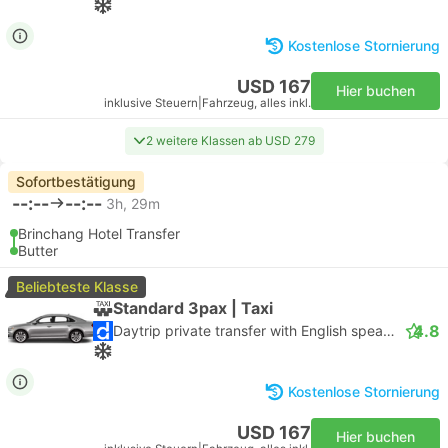
Kostenlose Stornierung
USD 167
Hier buchen
inklusive Steuern
|
Fahrzeug, alles inkl.
2 weitere Klassen ab USD 279
Sofortbestätigung
--:--
--:--
3h, 29m
Brinchang Hotel Transfer
Butter
Beliebteste Klasse
Standard 3pax | Taxi
4.8
Daytrip private transfer with English speaking driver
Kostenlose Stornierung
USD 167
Hier buchen