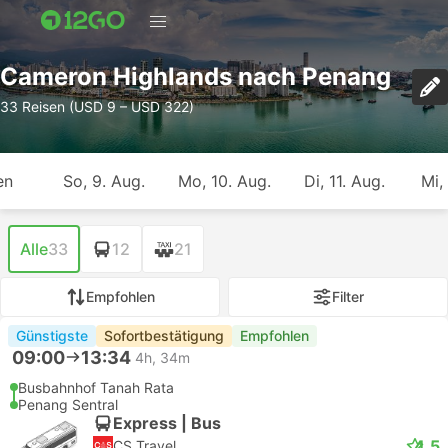
Cameron Highlands nach Penang
33 Reisen (USD 9 – USD 322)
en
So, 9. Aug.
Mo, 10. Aug.
Di, 11. Aug.
Mi,
Alle
33
12
21
Empfohlen
Filter
Günstigste
Sofortbestätigung
Empfohlen
09:00
13:34
4h, 34m
Busbahnhof Tanah Rata
Penang Sentral
Express | Bus
4.5
CS Travel