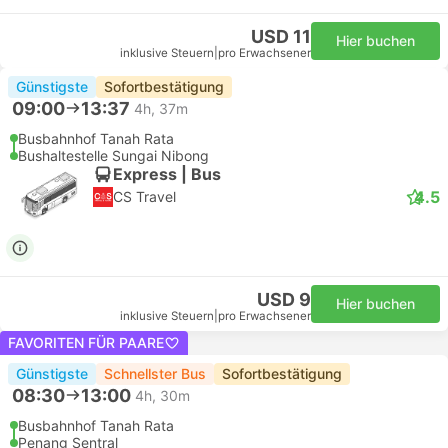
USD 11
Hier buchen
inklusive Steuern
|
pro Erwachsener
Günstigste
Sofortbestätigung
09:00
13:37
4h, 37m
Busbahnhof Tanah Rata
Bushaltestelle Sungai Nibong
Express | Bus
4.5
CS Travel
USD 9
Hier buchen
inklusive Steuern
|
pro Erwachsener
FAVORITEN FÜR PAARE
Günstigste
Schnellster Bus
Sofortbestätigung
08:30
13:00
4h, 30m
Busbahnhof Tanah Rata
Penang Sentral