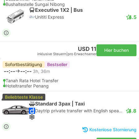
Bushaltestelle Sungai Nibong
Executive 1X2 | Bus
4.5
Unititi Express
USD 11
Hier buchen
inklusive Steuern
|
pro Erwachsener
Sofortbestätigung
Bestseller
--:--
--:--
3h, 36m
Tanah Rata Hotel Transfer
Hoteltransfer Penang
Beliebteste Klasse
Standard 3pax | Taxi
4.8
Daytrip private transfer with English speaking driver
Kostenlose Stornierung