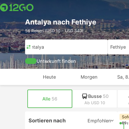
Antalya nach Fethiye
56 Reisen (USD 10 – USD 340)
Antalya
Fethiye
Unterkunft finden
Heute
Morgen
Sa, 8
Busse
50
Alle
56
Ab USD 10
Sof
Sortieren nach
Empfohlen
09: