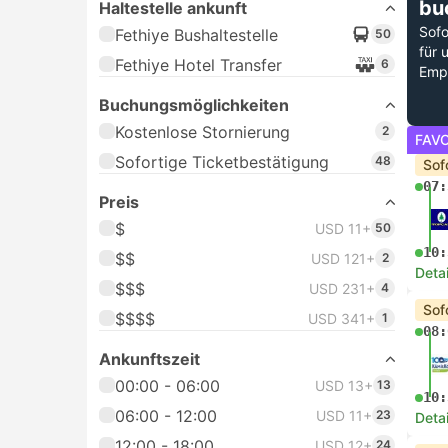
bu
Haltestelle ankunft
Sofo
Fethiye Bushaltestelle
50
für 
Fethiye Hotel Transfer
6
Emp
Buchungsmöglichkeiten
Kostenlose Stornierung
2
FAVO
Sofortige Ticketbestätigung
48
Sof
07:
Preis
$
USD 11+
50
10:
$$
USD 121+
2
Deta
$$$
USD 231+
4
Sof
$$$$
USD 341+
1
08:
Ankunftszeit
00:00 - 06:00
USD 13+
13
10:
06:00 - 12:00
USD 11+
23
Deta
12:00 - 18:00
USD 12+
24