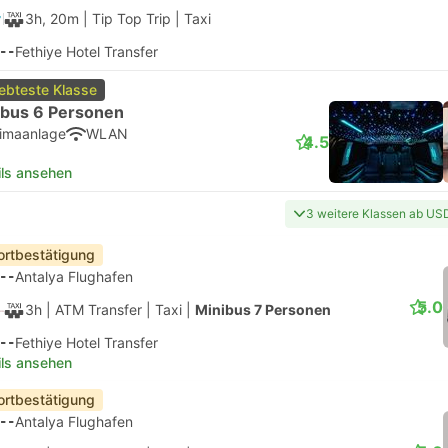
3h, 20m
| Tip Top Trip
|
Taxi
--
Fethiye Hotel Transfer
iebteste Klasse
ibus 6 Personen
limaanlage
WLAN
4.5
ils ansehen
3 weitere Klassen ab US
ortbestätigung
--
Antalya Flughafen
5.0
3h
| ATM Transfer
|
Taxi
|
Minibus 7 Personen
--
Fethiye Hotel Transfer
ils ansehen
ortbestätigung
--
Antalya Flughafen