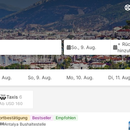
+ Rüc
So., 9. Aug.
hinzu
. Aug.
So, 9. Aug.
Mo, 10. Aug.
Di, 11. Aug
Taxis
6
Ab USD 160
ortbestätigung
Bestseller
Empfohlen
00
Antalya Bushaltestelle