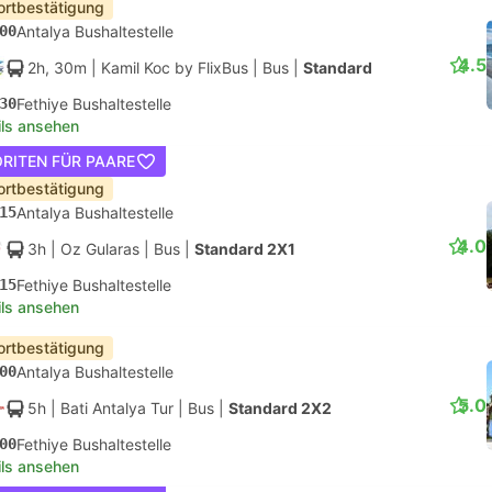
ortbestätigung
00
Antalya Bushaltestelle
4.5
2h, 30m
| Kamil Koc by FlixBus
|
Bus
|
Standard
30
Fethiye Bushaltestelle
ils ansehen
RITEN FÜR PAARE
ortbestätigung
15
Antalya Bushaltestelle
4.0
3h
| Oz Gularas
|
Bus
|
Standard 2X1
15
Fethiye Bushaltestelle
ils ansehen
ortbestätigung
00
Antalya Bushaltestelle
5.0
5h
| Bati Antalya Tur
|
Bus
|
Standard 2X2
00
Fethiye Bushaltestelle
ils ansehen