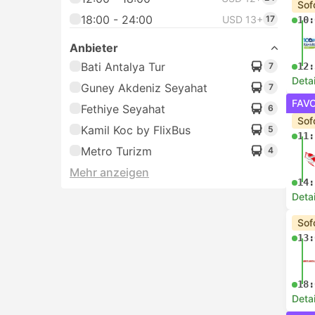
Sof
18:00 - 24:00
USD 13+
17
10:
Anbieter
Bati Antalya Tur
7
12:
Deta
Guney Akdeniz Seyahat
7
FAVO
Fethiye Seyahat
6
Sof
Kamil Koc by FlixBus
5
11:
Metro Turizm
4
Mehr anzeigen
14:
Deta
Sof
13:
18:
Deta