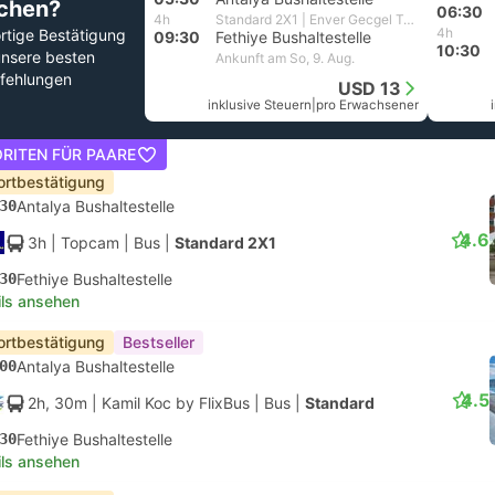
chen?
06:30
4h
Standard 2X1 | Enver Gecgel Turizm
4h
rtige Bestätigung
09:30
Fethiye Bushaltestelle
10:30
unsere besten
Ankunft am So, 9. Aug.
fehlungen
USD 13
inklusive Steuern
|
pro Erwachsener
RITEN FÜR PAARE
ortbestätigung
30
Antalya Bushaltestelle
4.6
3h
| Topcam
|
Bus
|
Standard 2X1
30
Fethiye Bushaltestelle
ils ansehen
ortbestätigung
Bestseller
00
Antalya Bushaltestelle
4.5
2h, 30m
| Kamil Koc by FlixBus
|
Bus
|
Standard
30
Fethiye Bushaltestelle
ils ansehen