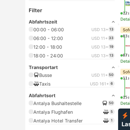
Filter
12:
Deta
Abfahrtszeit
00:00 - 06:00
USD 13+
13
Sof
03:
06:00 - 12:00
USD 11+
33
12:00 - 18:00
USD 13+
19
18:00 - 24:00
07:
USD 13+
13
Deta
Transportart
Sof
Busse
USD 11+
50
11:
Taxis
USD 161+
6
Abfahrtsort
15:
Antalya Bushaltestelle
50
Deta
Antalya Flughafen
5
Antalya Hotel Transfer
1
La