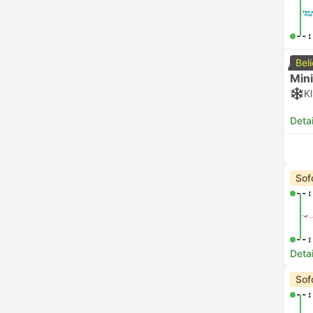
--:
Bel
Min
K
Deta
Sof
--:
--:
Deta
Sof
--: