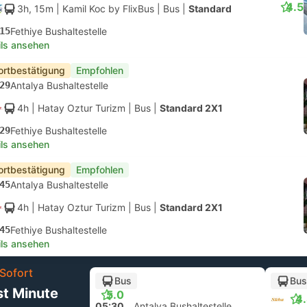
4.5
3h, 15m
| Kamil Koc by FlixBus
|
Bus
|
Standard
15
Fethiye Bushaltestelle
ils ansehen
ortbestätigung
Empfohlen
29
Antalya Bushaltestelle
4h
| Hatay Oztur Turizm
|
Bus
|
Standard 2X1
29
Fethiye Bushaltestelle
ils ansehen
ortbestätigung
Empfohlen
45
Antalya Bushaltestelle
4h
| Hatay Oztur Turizm
|
Bus
|
Standard 2X1
45
Fethiye Bushaltestelle
ils ansehen
Sofort
Bus
Bus
st Minute
5.0
4
05:30
Antalya Bushaltestelle