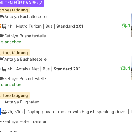
RITEN FÜR PAARE
ortbestätigung
00
Antalya Bushaltestelle
4.1
4h
| Metro Turizm
|
Bus
|
Standard 2X1
00
Fethiye Bushaltestelle
ils ansehen
ortbestätigung
00
Antalya Bushaltestelle
3.4
4h
| Antalya Net
|
Bus
|
Standard 2X1
00
Fethiye Bushaltestelle
ils ansehen
ortbestätigung
--
Antalya Flughafen
2h, 51m
| Daytrip private transfer with English speaking driver
|
--
Fethiye Hotel Transfer