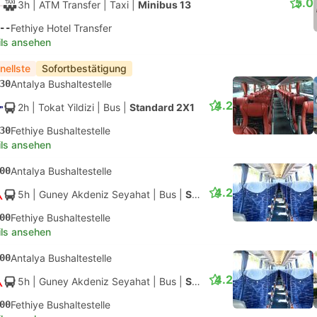
5.0
3h
| ATM Transfer
|
Taxi
|
Minibus 13
--
Fethiye Hotel Transfer
ils ansehen
nellste
Sofortbestätigung
30
Antalya Bushaltestelle
4.2
2h
| Tokat Yildizi
|
Bus
|
Standard 2X1
30
Fethiye Bushaltestelle
ils ansehen
00
Antalya Bushaltestelle
4.2
5h
| Guney Akdeniz Seyahat
|
Bus
|
Standard 2X1
00
Fethiye Bushaltestelle
ils ansehen
00
Antalya Bushaltestelle
4.2
5h
| Guney Akdeniz Seyahat
|
Bus
|
Standard 2X1
00
Fethiye Bushaltestelle