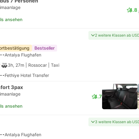
ibus 7 Personen
limaanlage
4.8
ils ansehen
2 weitere Klassen ab US
ortbestätigung
Bestseller
--
Antalya Flughafen
3h, 27m
| Rossocar
|
Taxi
--
Fethiye Hotel Transfer
fort 3pax
limaanlage
4.7
ils ansehen
3 weitere Klassen ab US
--
Antalya Flughafen