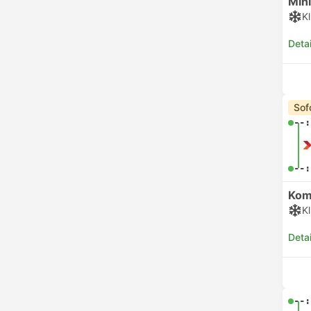
Min
K
Deta
Sof
--:
--:
Kom
K
Deta
--: