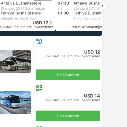
Antalya Bushaltestelle
07:30
Antalya Bushaltestelle
Standard 2X1 | Suha Turizm
3h
Standard 2X1 | Topcam
Fethiye Bushaltestelle
10:30
Fethiye Bushaltestelle
Ankunft am So, 9. Aug.
Ankunft am So, 9. Aug.
USD 12
USD 12
inklusive Steuern
|
pro Erwachsener
inklusive Steuern
|
pro Erwachsener
USD 12
inklusive Steuern
|
pro Erwachsener
Hier buchen
USD 14
inklusive Steuern
|
pro Erwachsener
Hier buchen