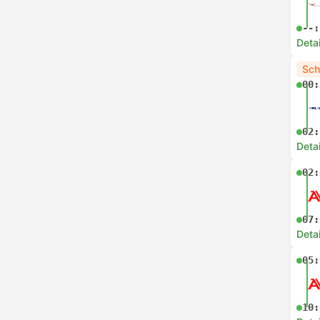
--:
Deta
Sch
00:
02:
Deta
02:
07:
Deta
05:
10: