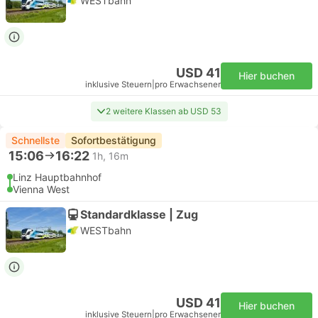
WESTbahn
USD 41
Hier buchen
inklusive Steuern
|
pro Erwachsener
2 weitere Klassen ab USD 53
Schnellste
Sofortbestätigung
15:06
16:22
1h, 16m
Linz Hauptbahnhof
Vienna West
Standardklasse | Zug
WESTbahn
USD 41
Hier buchen
inklusive Steuern
|
pro Erwachsener