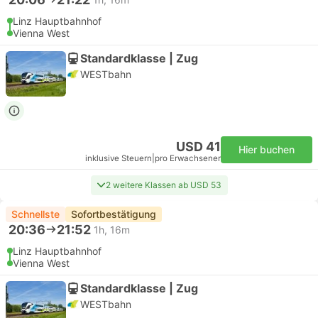
Linz Hauptbahnhof
Vienna West
Standardklasse | Zug
WESTbahn
USD 41
Hier buchen
inklusive Steuern
|
pro Erwachsener
2 weitere Klassen ab USD 53
Schnellste
Sofortbestätigung
20:36
21:52
1h, 16m
Linz Hauptbahnhof
Vienna West
Standardklasse | Zug
WESTbahn