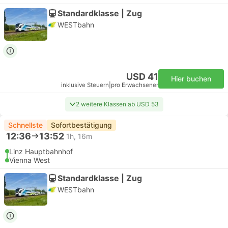
Standardklasse | Zug
WESTbahn
USD 41
Hier buchen
inklusive Steuern
|
pro Erwachsener
2 weitere Klassen ab USD 53
Schnellste
Sofortbestätigung
12:36
13:52
1h, 16m
Linz Hauptbahnhof
Vienna West
Standardklasse | Zug
WESTbahn