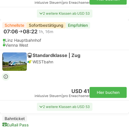
inklusive Steuern
|
pro Erwachsener
2 weitere Klassen ab USD 53
Schnellste
Sofortbestätigung
Empfohlen
07:06
08:22
1h, 16m
Linz Hauptbahnhof
Vienna West
Standardklasse | Zug
WESTbahn
USD 41
Hier buchen
inklusive Steuern
|
pro Erwachsener
2 weitere Klassen ab USD 53
Bahnticket
EuRail Pass