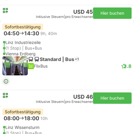
USD 45
Hier buchen
inklusive Steuern
|
pro Erwachsener
Sofortbestätigung
04:50
14:30
9h, 40m
Linz Industriezeile
(1 Stop) | Bus+Bus
Vienna Erdberg
Standard | Bus
+1
3.8
FlixBus
USD 46
Hier buchen
inklusive Steuern
|
pro Erwachsener
Sofortbestätigung
08:00
18:00
10h
Linz Wissensturm
(1 Stop) | Bus+Bus