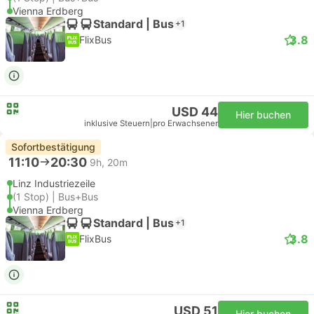
Vienna Erdberg
Standard | Bus
+1
3.8
FlixBus
USD 44
Hier buchen
inklusive Steuern
|
pro Erwachsener
Sofortbestätigung
11:10
20:30
9h, 20m
Linz Industriezeile
(1 Stop) | Bus+Bus
Vienna Erdberg
Standard | Bus
+1
3.8
FlixBus
USD 51
Hier buchen