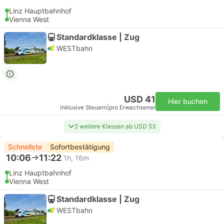
Linz Hauptbahnhof
Vienna West
Standardklasse | Zug
WESTbahn
USD 41
Hier buchen
inklusive Steuern
|
pro Erwachsener
2 weitere Klassen ab USD 53
Schnellste
Sofortbestätigung
10:06
11:22
1h, 16m
Linz Hauptbahnhof
Vienna West
Standardklasse | Zug
WESTbahn