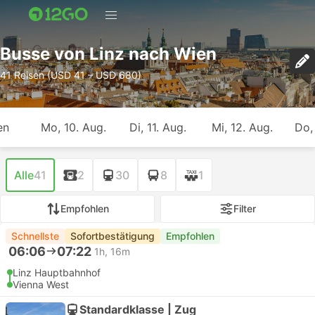
Busse von Linz nach Wien
41 Reisen (USD 41 – USD 680)
en
Mo, 10. Aug.
Di, 11. Aug.
Mi, 12. Aug.
Do,
Alle
41
2
30
8
1
Empfohlen
Filter
Schnellste
Sofortbestätigung
Empfohlen
06:06
07:22
1h, 16m
Linz Hauptbahnhof
Vienna West
Standardklasse | Zug