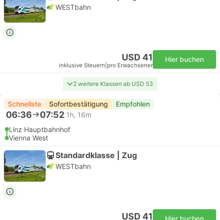
WESTbahn
USD 41
Hier buchen
inklusive Steuern
|
pro Erwachsener
2 weitere Klassen ab USD 53
Schnellste
Sofortbestätigung
Empfohlen
06:36
07:52
1h, 16m
Linz Hauptbahnhof
Vienna West
Standardklasse | Zug
WESTbahn
USD 41
Hier buchen