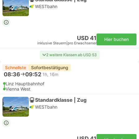
WESTbahn
USD 41
Hier buchen
inklusive Steuern
|
pro Erwachsener
2 weitere Klassen ab USD 53
Schnellste
Sofortbestätigung
08:36
09:52
1h, 16m
Linz Hauptbahnhof
Vienna West
Standardklasse | Zug
WESTbahn
USD 41