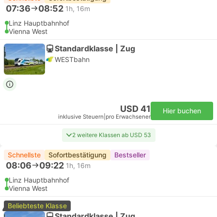
07:36
08:52
1h, 16m
Linz Hauptbahnhof
Vienna West
Standardklasse | Zug
WESTbahn
USD 41
Hier buchen
inklusive Steuern
|
pro Erwachsener
2 weitere Klassen ab USD 53
Schnellste
Sofortbestätigung
Bestseller
08:06
09:22
1h, 16m
Linz Hauptbahnhof
Vienna West
Beliebteste Klasse
Standardklasse | Zug