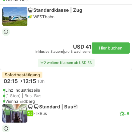
Standardklasse | Zug
WESTbahn
USD 41
Hier buchen
inklusive Steuern
|
pro Erwachsener
2 weitere Klassen ab USD 53
Sofortbestätigung
02:15
12:15
10h
Linz Industriezeile
(1 Stop) | Bus+Bus
Vienna Erdberg
Standard | Bus
+1
3.8
FlixBus