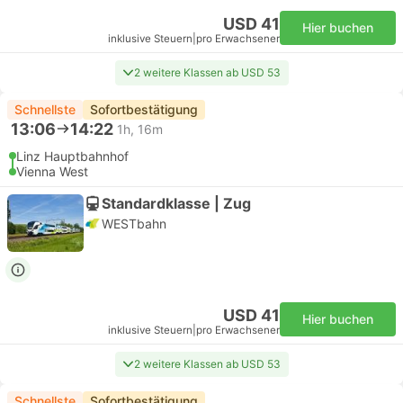
USD 41
Hier buchen
inklusive Steuern
|
pro Erwachsener
2 weitere Klassen ab USD 53
Schnellste
Sofortbestätigung
13:06
14:22
1h, 16m
Linz Hauptbahnhof
Vienna West
Standardklasse | Zug
WESTbahn
USD 41
Hier buchen
inklusive Steuern
|
pro Erwachsener
2 weitere Klassen ab USD 53
Schnellste
Sofortbestätigung