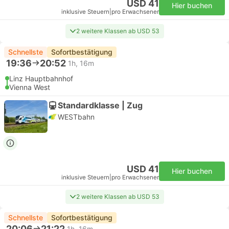
USD 41
Hier buchen
inklusive Steuern
|
pro Erwachsener
2 weitere Klassen ab USD 53
Schnellste
Sofortbestätigung
19:36
20:52
1h, 16m
Linz Hauptbahnhof
Vienna West
Standardklasse | Zug
WESTbahn
USD 41
Hier buchen
inklusive Steuern
|
pro Erwachsener
2 weitere Klassen ab USD 53
Schnellste
Sofortbestätigung
20:06
21:22
1h, 16m