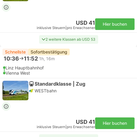
USD 41
Hier buchen
inklusive Steuern
|
pro Erwachsener
2 weitere Klassen ab USD 53
Schnellste
Sofortbestätigung
10:36
11:52
1h, 16m
Linz Hauptbahnhof
Vienna West
Standardklasse | Zug
WESTbahn
USD 41
Hier buchen
inklusive Steuern
|
pro Erwachsener