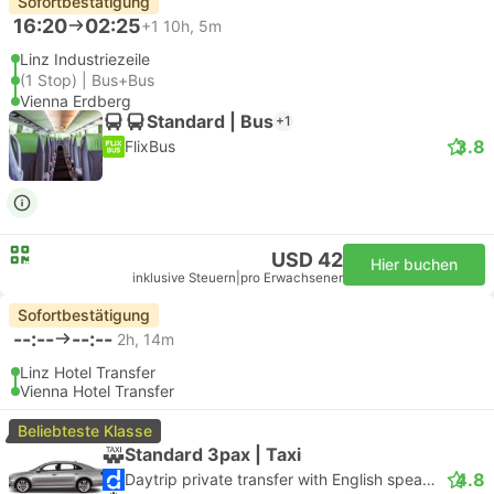
Sofortbestätigung
16:20
02:25
+1
10h, 5m
Linz Industriezeile
(1 Stop) | Bus+Bus
Vienna Erdberg
Standard | Bus
+1
3.8
FlixBus
USD 42
Hier buchen
inklusive Steuern
|
pro Erwachsener
Sofortbestätigung
--:--
--:--
2h, 14m
Linz Hotel Transfer
Vienna Hotel Transfer
Beliebteste Klasse
Standard 3pax | Taxi
4.8
Daytrip private transfer with English speaking driver