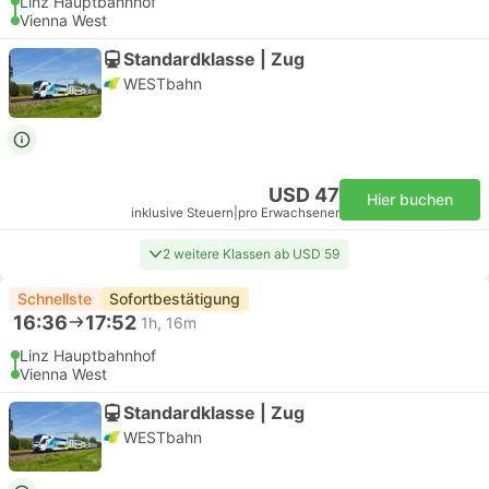
Linz Hauptbahnhof
Vienna West
Standardklasse | Zug
WESTbahn
USD 47
Hier buchen
inklusive Steuern
|
pro Erwachsener
2 weitere Klassen ab USD 59
Schnellste
Sofortbestätigung
16:36
17:52
1h, 16m
Linz Hauptbahnhof
Vienna West
Standardklasse | Zug
WESTbahn