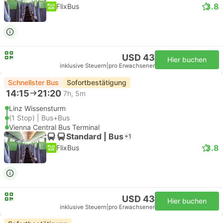
3.8
FlixBus
USD 43
Hier buchen
inklusive Steuern
|
pro Erwachsener
Schnellster Bus
Sofortbestätigung
14:15
21:20
7h, 5m
Linz Wissensturm
(1 Stop) | Bus+Bus
Vienna Central Bus Terminal
Standard | Bus
+1
3.8
FlixBus
USD 43
Hier buchen
inklusive Steuern
|
pro Erwachsener