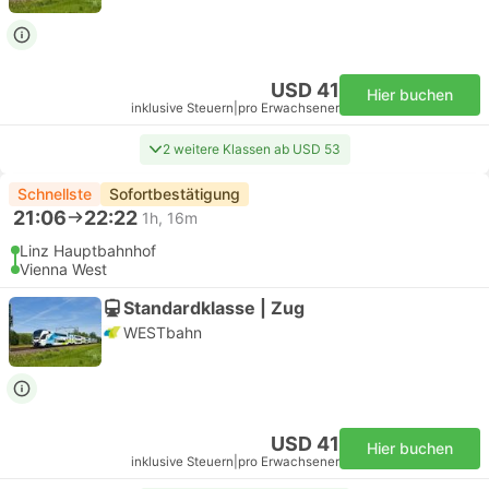
USD 41
Hier buchen
inklusive Steuern
|
pro Erwachsener
2 weitere Klassen ab USD 53
Schnellste
Sofortbestätigung
21:06
22:22
1h, 16m
Linz Hauptbahnhof
Vienna West
Standardklasse | Zug
WESTbahn
USD 41
Hier buchen
inklusive Steuern
|
pro Erwachsener