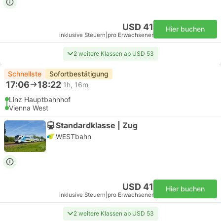
USD 41
Hier buchen
inklusive Steuern
|
pro Erwachsener
2 weitere Klassen ab USD 53
Schnellste
Sofortbestätigung
17:06
18:22
1h, 16m
Linz Hauptbahnhof
Vienna West
Standardklasse | Zug
WESTbahn
USD 41
Hier buchen
inklusive Steuern
|
pro Erwachsener
2 weitere Klassen ab USD 53