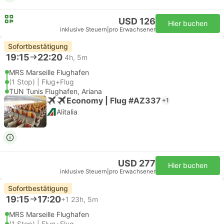
USD 126
Hier buchen
inklusive Steuern
|
pro Erwachsener
Sofortbestätigung
19:15
22:20
4h, 5m
MRS Marseille Flughafen
(1 Stop) | Flug+Flug
TUN Tunis Flughafen, Ariana
Economy | Flug #AZ337
+1
Alitalia
USD 277
Hier buchen
inklusive Steuern
|
pro Erwachsener
Sofortbestätigung
19:15
17:20
+1
23h, 5m
MRS Marseille Flughafen
(1 Stop) | Flug+Flug