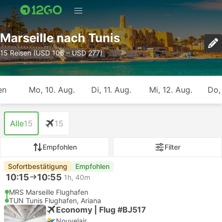
Marseille nach Tunis
15 Reisen (USD 106 – USD 277)
en
Mo, 10. Aug.
Di, 11. Aug.
Mi, 12. Aug.
Do,
Alle
15
15
Empfohlen
Filter
Sofortbestätigung
Empfohlen
10:15
10:55
1h, 40m
MRS Marseille Flughafen
TUN Tunis Flughafen, Ariana
Economy | Flug #BJ517
Nouvelair