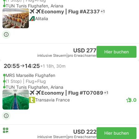
TUN Tunis Flughafen, Ariana
Economy | Flug #AZ337
+1
Alitalia
USD 277
Hier buchen
inklusive Steuern
|
pro Erwachsener
20:55
14:25
+1
18h, 30m
MRS Marseille Flughafen
(1 Stop) | Flug+Flug
TUN Tunis Flughafen, Ariana
Economy | Flug #TO7089
+1
5.0
Transavia France
USD 222
Hier buchen
inklusive Steuern
|
pro Erwachsener