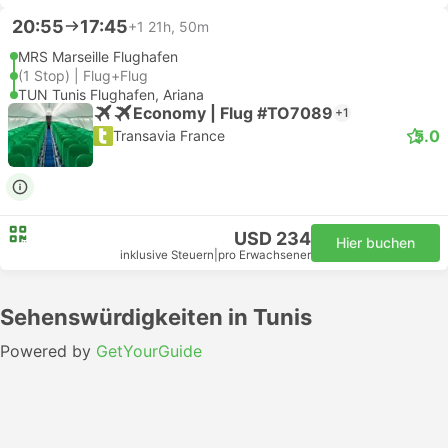
20:55
17:45
+1
21h, 50m
MRS Marseille Flughafen
(1 Stop) | Flug+Flug
TUN Tunis Flughafen, Ariana
Economy | Flug #TO7089
+1
5.0
Transavia France
USD 234
Hier buchen
inklusive Steuern
|
pro Erwachsener
Sehenswürdigkeiten in Tunis
Powered by
GetYourGuide