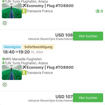
TUN Tunis Flughafen, Ariana
Economy | Flug #TO8800
5.0
Transavia France
USD 108
Hier buchen
inklusive Steuern
|
pro Erwachsener
Günstigste
Sofortbestätigung
18:40
19:20
1h, 40m
MRS Marseille Flughafen
TUN Tunis Flughafen, Ariana
Economy | Flug #TO8800
Transavia France
USD 107
Hier buchen
inklusive Steuern
|
pro Erwachsener