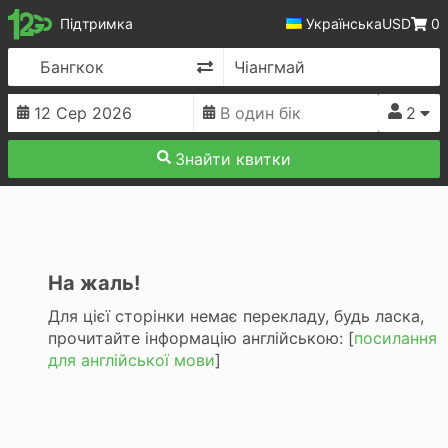
12Go
Підтримка
Українська
USD
0
Змінити напрямок
2
Знайти квитки
На жаль!
Для цієї сторінки немає перекладу, будь ласка,
прочитайте інформацію англійською: [
посилання
для англійської мови
]