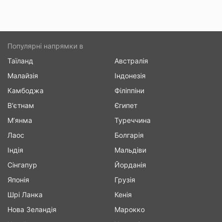
Популярні напрямки в
Таїланд
Австралія
Малайзія
Індонезія
Камбоджа
Філіппіни
В'єтнам
Єгипет
М’янма
Туреччина
Лаос
Болгарія
Індія
Мальдіви
Сінгапур
Йорданія
Японія
Грузія
Шрі Ланка
Кенія
Нова Зеландія
Марокко