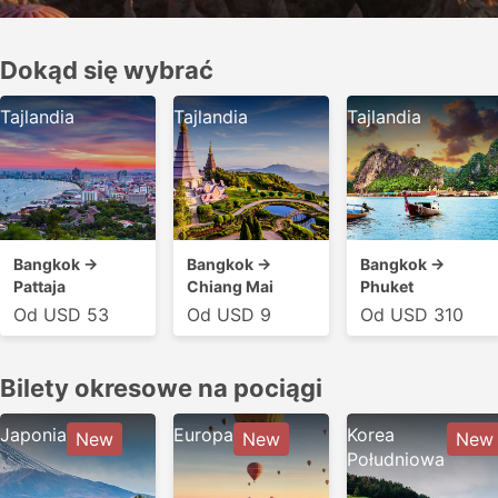
Dokąd się wybrać
Tajlandia
Tajlandia
Tajlandia
Bangkok →
Bangkok →
Bangkok →
Pattaja
Chiang Mai
Phuket
Od USD 53
Od USD 9
Od USD 310
Bilety okresowe na pociągi
Japonia
Europa
Korea
New
New
New
Południowa