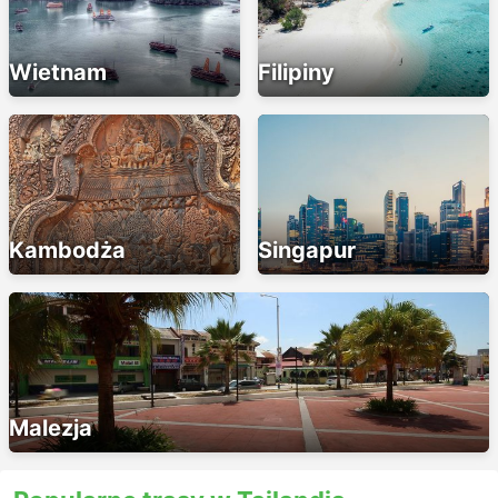
Wietnam
Filipiny
Kambodża
Singapur
Malezja