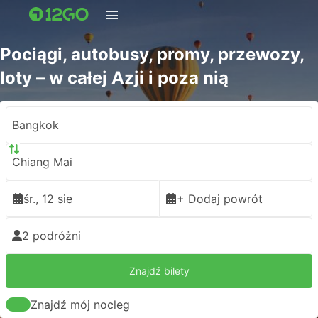
Pociągi, autobusy, promy, przewozy,
loty – w całej Azji i poza nią
Bangkok
Chiang Mai
śr., 12 sie
+ Dodaj powrót
2 podróżni
Znajdź bilety
Znajdź mój nocleg