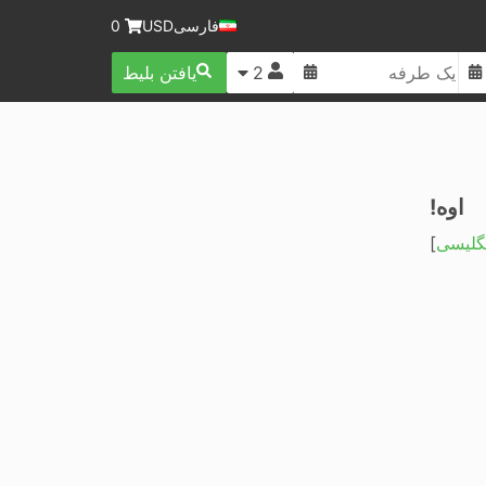
فارسی
USD
0
2
یافتن بلیط
اوه!
نگلیسی
]