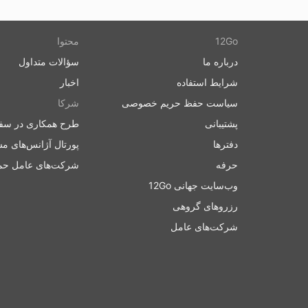
12Go
محتوا
درباره ما
سؤالات متداول
شرایط استفاده
اخبار
سیاست حفظ حریم خصوصی
شرکا
پشتیبانی
طرح همکاری در سف
دفترها
پورتال آژانس‌های م
حرفه
شرکت‌های عامل حم
وب‌سایت جهانی 12Go
رزروهای گروهی
شرکت‌های عامل