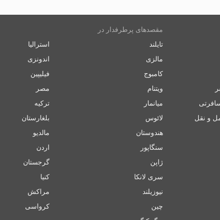
مقصدهای پرطرفدار در
تایلند
استرالیا
مالزی
اندونزی
کامبوج
فیلیپین
ر
ویتنام
مصر
سافرتی
میانمار
ترکیه
ل و نقل
لائوس
بلغارستان
هندوستان
مالدیو
سنگاپور
اردن
ژاپن
گرجستان
سری لانکا
کنیا
نیوزیلند
مراکش
چین
کرواسی