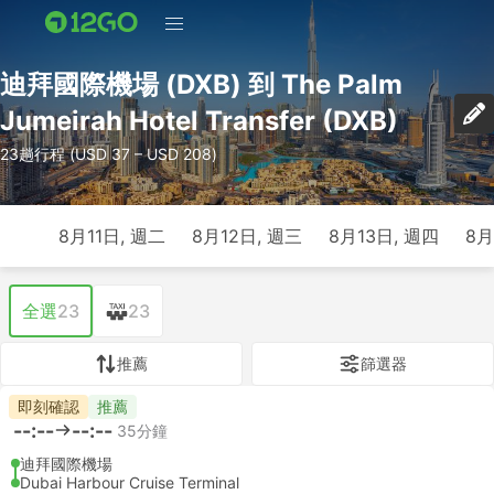
迪拜國際機場 (DXB) 到 The Palm
Jumeirah Hotel Transfer (DXB)
23趟行程 (USD 37 – USD 208)
8月11日, 週二
8月12日, 週三
8月13日, 週四
8月
全選
23
23
推薦
篩選器
即刻確認
推薦
--:--
--:--
35分鐘
迪拜國際機場
Dubai Harbour Cruise Terminal