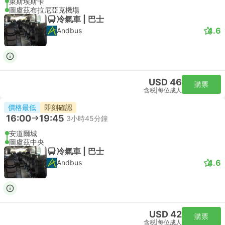
萊斯埃斯卡
圖盧茲布拉尼亞克機場
冷氣車 | 巴士
4.6
Andbus
USD 46
購票
含税
|
每位成人
價格最低
即刻確認
16:00
19:45
3小時45分鐘
安道爾城
圖盧茲中央
冷氣車 | 巴士
4.6
Andbus
USD 42
購票
含税
|
每位成人