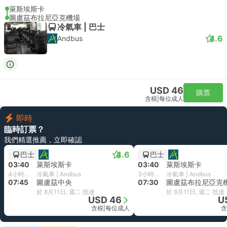
萊斯埃斯卡
圖盧茲布拉尼亞克機場
冷氣車 | 巴士
4.6
Andbus
USD 46
購票
含税
|
每位成人
即時
臨時訂票？
我們精選推薦，立即確認
4.6
巴士
巴士
03:40
萊斯埃斯卡
03:40
萊斯埃斯卡
4小時5分鐘
冷氣車 | Andbus
3小時50分鐘
冷氣車 | Andbus
07:45
圖盧茲中央
07:30
圖盧茲布拉尼亞克
於 8月11日, 週二 抵達
於 8月11日, 週二 抵達
USD 46
U
含税
|
每位成人
含