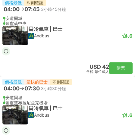
價格最低
即刻確認
04:00
07:45
3小時45分鐘
安道爾城
圖盧茲中央
冷氣車 | 巴士
4.6
Andbus
USD 42
購票
含税
|
每位成人
價格最低
最快的巴士
即刻確認
04:00
07:30
3小時30分鐘
安道爾城
圖盧茲布拉尼亞克機場
冷氣車 | 巴士
4.6
Andbus