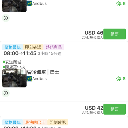
4.6
Andbus
USD 46
購票
含税
|
每位成人
價格最低
即刻確認
熱銷商品
08:00
11:45
3小時45分鐘
安道爾城
圖盧茲中央
冷氣車 | 巴士
4.6
Andbus
USD 42
購票
含税
|
每位成人
價格最低
最快的巴士
即刻確認