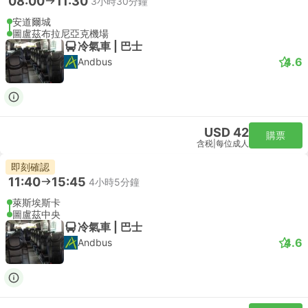
08:00
11:30
3小時30分鐘
安道爾城
圖盧茲布拉尼亞克機場
冷氣車 | 巴士
4.6
Andbus
USD 42
購票
含税
|
每位成人
即刻確認
11:40
15:45
4小時5分鐘
萊斯埃斯卡
圖盧茲中央
冷氣車 | 巴士
4.6
Andbus