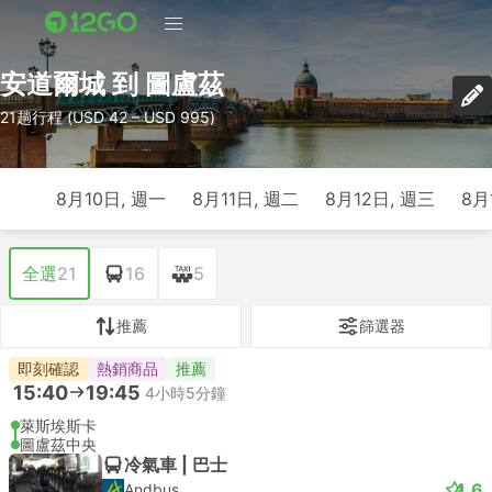
安道爾城 到 圖盧茲
21趟行程 (USD 42 – USD 995)
8月10日, 週一
8月11日, 週二
8月12日, 週三
8月
全選
21
16
5
推薦
篩選器
即刻確認
熱銷商品
推薦
15:40
19:45
4小時5分鐘
萊斯埃斯卡
圖盧茲中央
冷氣車 | 巴士
4.6
Andbus