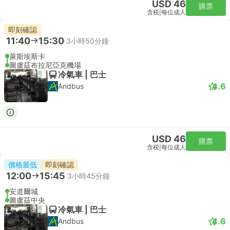
USD 46
購票
含税
|
每位成人
即刻確認
11:40
15:30
3小時50分鐘
萊斯埃斯卡
圖盧茲布拉尼亞克機場
冷氣車 | 巴士
4.6
Andbus
USD 46
購票
含税
|
每位成人
價格最低
即刻確認
12:00
15:45
3小時45分鐘
安道爾城
圖盧茲中央
冷氣車 | 巴士
4.6
Andbus