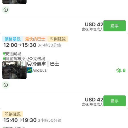
USD 42
購票
含税
|
每位成人
價格最低
最快的巴士
即刻確認
12:00
15:30
3小時30分鐘
安道爾城
圖盧茲布拉尼亞克機場
冷氣車 | 巴士
4.6
Andbus
USD 42
購票
含税
|
每位成人
即刻確認
15:40
19:30
3小時50分鐘