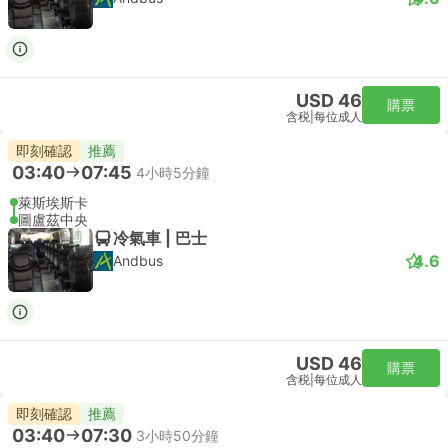
USD 46
購票
含税
|
每位成人
即刻確認
推薦
03:40
07:45
4小時5分鐘
萊斯埃斯卡
圖盧茲中央
冷氣車 | 巴士
4.6
Andbus
USD 46
購票
含税
|
每位成人
即刻確認
推薦
03:40
07:30
3小時50分鐘