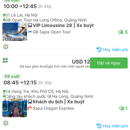
10:00
12:45
2h 45p
01 Lê Lai, Hà Nội
G8 Open Tour Ha Long Office, Quảng Ninh
VIP Limousine 28 | Xe buýt
4.5
G8 Sapa Open Tour
Hủy miễn phí
USD 12
Đặt vé ngay
Đã bao gồm thuế
|
giá tính trên một người lớn
Đề xuất
08:45
12:15
3h 30p
54 Hang Tre, Khu Phố Cổ, Hà Nội
Cảng tàu khách quốc tế Hạ Long, Quảng Ninh
Khách du lịch | Xe buýt
4.1
Sapa Dragon Express
Hủy miễn phí