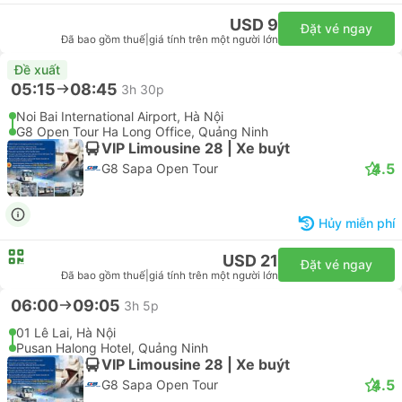
USD 9
Đặt vé ngay
Đã bao gồm thuế
|
giá tính trên một người lớn
Đề xuất
05:15
08:45
3h 30p
Noi Bai International Airport, Hà Nội
G8 Open Tour Ha Long Office, Quảng Ninh
VIP Limousine 28 | Xe buýt
4.5
G8 Sapa Open Tour
Hủy miễn phí
USD 21
Đặt vé ngay
Đã bao gồm thuế
|
giá tính trên một người lớn
Ngay lập tức
Đặt vé phút chót?
Xác nhận ngay cho những lựa chọn tốt nhất của chúng tôi
4.6
Xe van
Xe buýt
07:20
Rạp xiếc Trung ương, Hà Nội
08:15
Hà Nội CBExpress