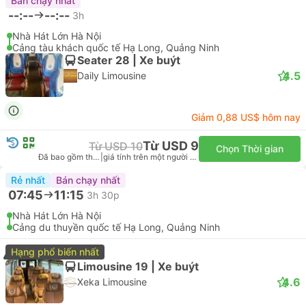
Đã bao gồm thuế
|
giá tính trên một người lớn
04:45
07:45
3h
47 Tran Khat Chan, Hà Nội
Quang Ninh Museum
Limousine 10 | Xe van
4.4
Ha Lan Limousine
USD 15
Đặt vé ngay
Đã bao gồm thuế
|
giá tính trên một người lớn
05:45
09:15
3h 30p
Noi Bai Airport
Halong International Cruise Port, Quảng Ninh
Limousine 10 | Xe van
4.4
Ha Lan Limousine