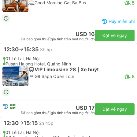
Hủy miễn phí
USD 12
Đặt vé ngay
Đã bao gồm thuế
|
giá tính trên một người lớn
12:00
20:00
8h
122 Tran Nhat Duat Old Quarter, Hà Nội
Tuan Chau Island Coffee, Quảng Ninh
Limousine | Xe buýt
4.5
Good Morning Cat Ba Bus
Hủy miễn phí
USD 16
Đặt vé ngay
Đã bao gồm thuế
|
giá tính trên một người lớn
12:30
15:35
3h 5p
01 Lê Lai, Hà Nội
Pusan Halong Hotel, Quảng Ninh
VIP Limousine 28 | Xe buýt