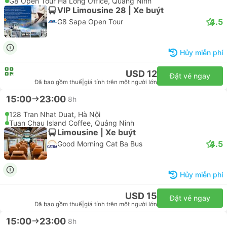
4.5
G8 Sapa Open Tour
USD 17
Đặt vé ngay
Đã bao gồm thuế
|
giá tính trên một người lớn
12:30
15:15
2h 45p
01 Lê Lai, Hà Nội
G8 Open Tour Ha Long Office, Quảng Ninh
VIP Limousine 28 | Xe buýt
4.5
G8 Sapa Open Tour
Hủy miễn phí
USD 12
Đặt vé ngay
Đã bao gồm thuế
|
giá tính trên một người lớn
15:00
23:00
8h
128 Tran Nhat Duat, Hà Nội
Tuan Chau Island Coffee, Quảng Ninh