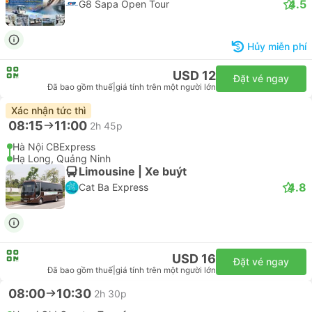
USD 17
Đặt vé ngay
Đã bao gồm thuế
|
giá tính trên một người lớn
18:00
20:45
2h 45p
01 Lê Lai, Hà Nội
G8 Open Tour Ha Long Office, Quảng Ninh
VIP Limousine 28 | Xe buýt
4.5
G8 Sapa Open Tour
Hủy miễn phí
USD 12
Đặt vé ngay
Đã bao gồm thuế
|
giá tính trên một người lớn
Xác nhận tức thì
08:15
11:00
2h 45p
Hà Nội CBExpress
Hạ Long, Quảng Ninh