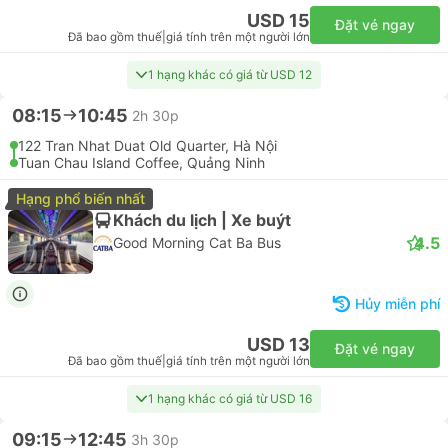
128 Khu Phố Cổ Trần Nhật Duật, Hà Nội
Tuan Chau Island Coffee, Quảng Ninh
Hạng phổ biến nhất
Sang trọng | Xe buýt
4.5
Good Morning Cat Ba Bus
Hủy miễn phí
USD 15
Đặt vé ngay
Đã bao gồm thuế
|
giá tính trên một người lớn
1 hạng khác có giá từ USD 12
08:15
10:45
2h 30p
122 Tran Nhat Duat Old Quarter, Hà Nội
Tuan Chau Island Coffee, Quảng Ninh
Hạng phổ biến nhất
Khách du lịch | Xe buýt
4.5
Good Morning Cat Ba Bus