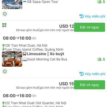
USD 17
Đặt vé ngay
Đã bao gồm thuế
|
giá tính trên một người lớn
08:00
10:45
2h 45p
01 Lê Lai, Hà Nội
G8 Open Tour Ha Long Office, Quảng Ninh
VIP Limousine 28 | Xe buýt
4.5
G8 Sapa Open Tour
Hủy miễn phí
USD 12
Đặt vé ngay
Đã bao gồm thuế
|
giá tính trên một người lớn
08:00
16:00
8h
128 Tran Nhat Duat, Hà Nội
Tuan Chau Island Coffee, Quảng Ninh
Limousine | Xe buýt