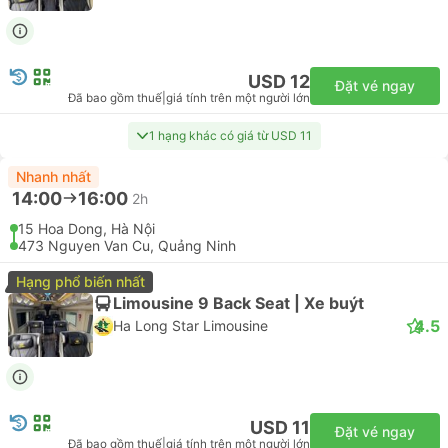
USD 26
Đặt vé ngay
Đã bao gồm thuế
|
giá tính trên một người lớn
Chi tiết
Những điều bạn có thể làm ở Quang Ninh
Powered by
GetYourGuide