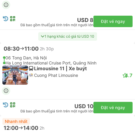
USD 26
Đặt vé ngay
Đã bao gồm thuế
|
giá tính trên một người lớn
05:45
09:15
3h 30p
Noi Bai Airport
Quang Ninh Museum
Limousine 10 | Xe van
4.4
Ha Lan Limousine
USD 26
Đặt vé ngay
Đã bao gồm thuế
|
giá tính trên một người lớn
05:45
08:45
3h
47 Tran Khat Chan, Hà Nội
Halong International Cruise Port, Quảng Ninh
Limousine 10 | Xe van
4.4
Ha Lan Limousine