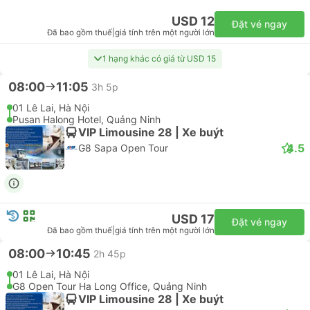
07:45
10:45
3h
Hanoi Old Quarter Transfer
Tuan Chau Island Coffee, Quảng Ninh
Hạng phổ biến nhất
Khách du lịch | Xe buýt
4.5
Good Morning Cat Ba Bus
Hủy miễn phí
USD 12
Đặt vé ngay
Đã bao gồm thuế
|
giá tính trên một người lớn
1 hạng khác có giá từ USD 15
08:00
11:05
3h 5p
01 Lê Lai, Hà Nội
Pusan Halong Hotel, Quảng Ninh
VIP Limousine 28 | Xe buýt
4.5
G8 Sapa Open Tour