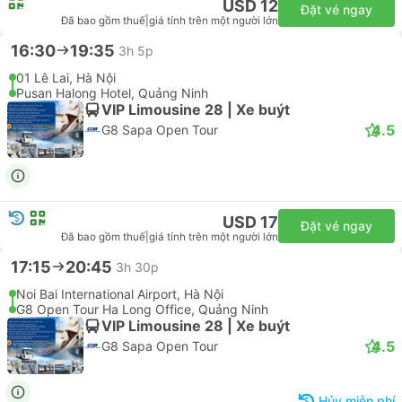
16:00
18:45
2h 45p
01 Lê Lai, Hà Nội
G8 Open Tour Ha Long Office, Quảng Ninh
VIP Limousine 28 | Xe buýt
4.5
G8 Sapa Open Tour
Hủy miễn phí
USD 12
Đặt vé ngay
Đã bao gồm thuế
|
giá tính trên một người lớn
16:30
19:35
3h 5p
01 Lê Lai, Hà Nội
Pusan Halong Hotel, Quảng Ninh
VIP Limousine 28 | Xe buýt
4.5
G8 Sapa Open Tour