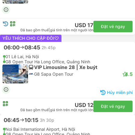
3h
Đưa đón | April Adventure
2h 45p
Limousine | Cat Ba E
10:20
Ha Long City, Quảng Ninh
11:00
Hạ Long, Quảng N
Đến vào T3, 11 Th08
Đến vào T3, 11 Th08
USD 22
U
Đã bao gồm thuế
|
giá tính trên một người lớn
Đã bao gồm thuế
|
06:00
09:05
3h 5p
01 Lê Lai, Hà Nội
Pusan Halong Hotel, Quảng Ninh
VIP Limousine 28 | Xe buýt
4.5
G8 Sapa Open Tour
USD 17
Đặt vé ngay
Đã bao gồm thuế
|
giá tính trên một người lớn
06:00
08:45
2h 45p
01 Lê Lai, Hà Nội
G8 Open Tour Ha Long Office, Quảng Ninh
VIP Limousine 28 | Xe buýt