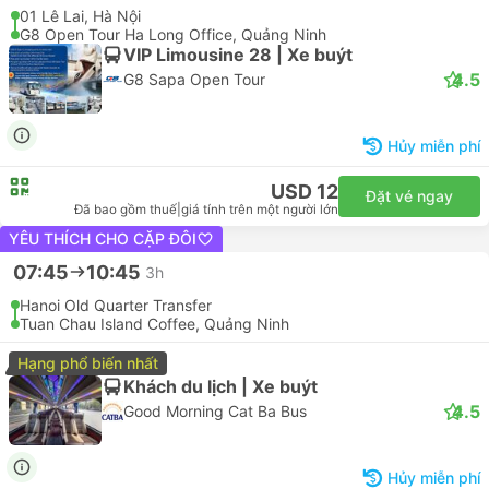
VIP Limousine 28 | Xe buýt
4.5
G8 Sapa Open Tour
USD 17
Đặt vé ngay
Đã bao gồm thuế
|
giá tính trên một người lớn
07:30
10:15
2h 45p
01 Lê Lai, Hà Nội
G8 Open Tour Ha Long Office, Quảng Ninh
VIP Limousine 28 | Xe buýt
4.5
G8 Sapa Open Tour
Hủy miễn phí
USD 12
Đặt vé ngay
Đã bao gồm thuế
|
giá tính trên một người lớn
YÊU THÍCH CHO CẶP ĐÔI