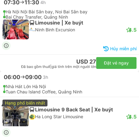
Hà Nội Sân Bay, Noi Bai Sân bay
Di chuyển Vịnh Hạ Long
Electric SUV 4pax | Xe tắc xi
4.0
Cua Ong Limousine
USD 78
Đặt vé ngay
Đã bao gồm thuế
|
giá tính trên một người lớn
04:45
08:15
3h 30p
Noi Bai Airport
Halong International Cruise Port, Quảng Ninh
Limousine 10 | Xe van
4.4
Ha Lan Limousine
USD 26
Đặt vé ngay
Đã bao gồm thuế
|
giá tính trên một người lớn