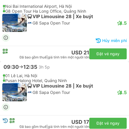
Hủy miễn phí
USD 13
Đặt vé ngay
Đã bao gồm thuế
|
giá tính trên một người lớn
1 hạng khác có giá từ USD 16
09:15
12:45
3h 30p
Noi Bai International Airport, Hà Nội
G8 Open Tour Ha Long Office, Quảng Ninh
VIP Limousine 28 | Xe buýt
4.5
G8 Sapa Open Tour
Hủy miễn phí
USD 21
Đặt vé ngay
Đã bao gồm thuế
|
giá tính trên một người lớn
09:30
12:35
3h 5p