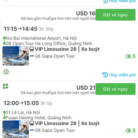
USD 15
Đặt vé ngay
Đã bao gồm thuế
|
giá tính trên một người lớn
10:00
18:00
8h
122 Tran Nhat Duat Old Quarter, Hà Nội
Tuan Chau Island Coffee, Quảng Ninh
Limousine | Xe buýt
4.5
Good Morning Cat Ba Bus
Hủy miễn phí
USD 16
Đặt vé ngay
Đã bao gồm thuế
|
giá tính trên một người lớn
11:15
14:45
3h 30p
Noi Bai International Airport, Hà Nội
G8 Open Tour Ha Long Office, Quảng Ninh
VIP Limousine 28 | Xe buýt
4.5
G8 Sapa Open Tour
Hủy miễn phí