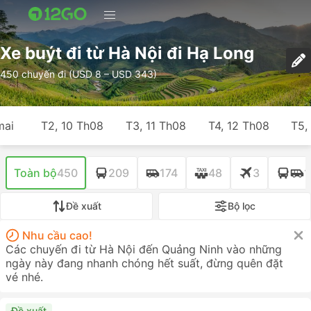
Xe buýt đi từ Hà Nội đi Hạ Long
450 chuyến đi (USD 8 – USD 343)
mai
T2, 10 Th08
T3, 11 Th08
T4, 12 Th08
T5,
Toàn bộ
450
209
174
48
3
1
Đề xuất
Bộ lọc
Nhu cầu cao!
Các chuyến đi từ Hà Nội đến Quảng Ninh vào những
ngày này đang nhanh chóng hết suất, đừng quên đặt
vé nhé.
Đề xuất