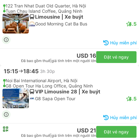
Limousine | Xe buýt
4.5
Good Morning Cat Ba Bus
Hủy miễn phí
USD 15
Đặt vé ngay
Đã bao gồm thuế
|
giá tính trên một người lớn
15:00
23:00
8h
122 Tran Nhat Duat Old Quarter, Hà Nội
Tuan Chau Island Coffee, Quảng Ninh
Limousine | Xe buýt
4.5
Good Morning Cat Ba Bus
Hủy miễn phí
USD 16
Đặt vé ngay
Đã bao gồm thuế
|
giá tính trên một người lớn
15:15
18:45
3h 30p