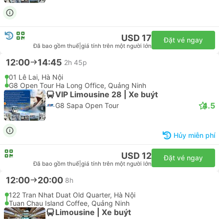
USD 21
Đặt vé ngay
Đã bao gồm thuế
|
giá tính trên một người lớn
12:00
15:05
3h 5p
01 Lê Lai, Hà Nội
Pusan Halong Hotel, Quảng Ninh
VIP Limousine 28 | Xe buýt
4.5
G8 Sapa Open Tour
USD 17
Đặt vé ngay
Đã bao gồm thuế
|
giá tính trên một người lớn
12:00
14:45
2h 45p
01 Lê Lai, Hà Nội
G8 Open Tour Ha Long Office, Quảng Ninh
VIP Limousine 28 | Xe buýt
4.5
G8 Sapa Open Tour