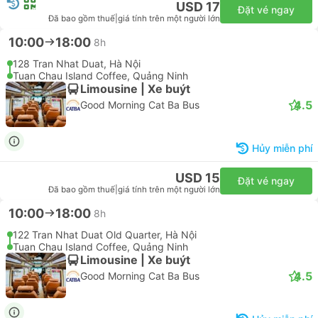
10:00
13:05
3h 5p
01 Lê Lai, Hà Nội
Pusan Halong Hotel, Quảng Ninh
VIP Limousine 28 | Xe buýt
4.5
G8 Sapa Open Tour
USD 17
Đặt vé ngay
Đã bao gồm thuế
|
giá tính trên một người lớn
10:00
18:00
8h
128 Tran Nhat Duat, Hà Nội
Tuan Chau Island Coffee, Quảng Ninh
Limousine | Xe buýt
4.5
Good Morning Cat Ba Bus
Hủy miễn phí