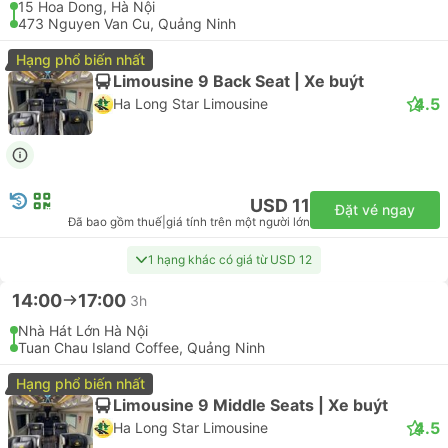
USD 15
Đặt vé ngay
Đã bao gồm thuế
|
giá tính trên một người lớn
05:45
08:45
3h
47 Tran Khat Chan, Hà Nội
Quang Ninh Museum
Limousine 10 | Xe van
4.4
Ha Lan Limousine
USD 15
Đặt vé ngay
Đã bao gồm thuế
|
giá tính trên một người lớn
06:45
10:15
3h 30p
Noi Bai Airport
Halong International Cruise Port, Quảng Ninh
Limousine 10 | Xe van
4.4
Ha Lan Limousine