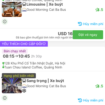
4.5
Good Morning Cat Ba Bus
Hủy miễn phí
USD 15
Đặt vé ngay
Đã bao gồm thuế
|
giá tính trên một người lớn
08:00
16:00
8h
122 Tran Nhat Duat Old Quarter, Hà Nội
Tuan Chau Island Coffee, Quảng Ninh
Limousine | Xe buýt
4.5
Good Morning Cat Ba Bus
Hủy miễn phí
USD 16
Đặt vé ngay
Đã bao gồm thuế
|
giá tính trên một người lớn
YÊU THÍCH CHO CẶP ĐÔI
Bán chạy nhất
08:15
10:45
2h 30p