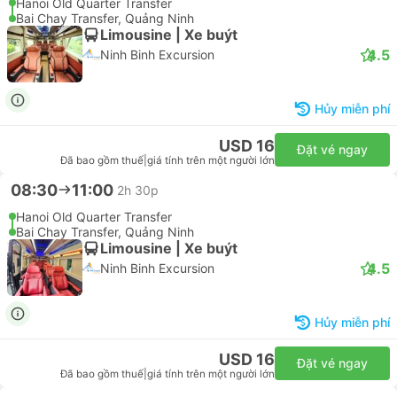
Limousine | Xe buýt
4.8
Cat Ba Express
USD 16
Đặt vé ngay
Đã bao gồm thuế
|
giá tính trên một người lớn
--:--
--:--
2h 30p
Phố Cổ Hà Nội
Di chuyển Vịnh Hạ Long
Electric SUV 4pax | Xe tắc xi
4.0
Cua Ong Limousine
USD 72
Đặt vé ngay
Đã bao gồm thuế
|
giá tính trên một người lớn
--:--
--:--
2h 30p