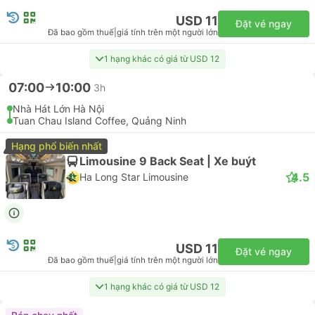
04:45
08:15
3h 30p
Noi Bai Airport
Quang Ninh Museum
Limousine 10 | Xe van
4.4
Ha Lan Limousine
USD 26
Đặt vé ngay
Đã bao gồm thuế
|
giá tính trên một người lớn
04:45
07:45
3h
47 Tran Khat Chan, Hà Nội
Halong International Cruise Port, Quảng Ninh
Limousine 10 | Xe van
4.4
Ha Lan Limousine
USD 15
Đặt vé ngay