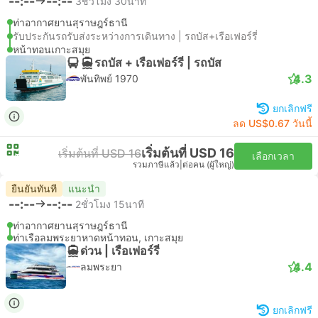
--:--
--:--
3ชั่วโมง 30นาที
ท่าอากาศยานสุราษฎร์ธานี
รับประกันรถรับส่งระหว่างการเดินทาง | รถบัส+เรือเฟอร์รี่
หน้าทอนเกาะสมุย
รถบัส + เรือเฟอร์รี่ | รถบัส
4.3
พันทิพย์ 1970
ยกเลิกฟรี
ลด US$0.67 วันนี้
เริ่มต้นที่ USD 16
เริ่มต้นที่ USD 16
เลือกเวลา
รวมภาษีแล้ว
|
ต่อคน (ผู้ใหญ่)
ยืนยันทันที
แนะนำ
--:--
--:--
2ชั่วโมง 15นาที
ท่าอากาศยานสุราษฎร์ธานี
ท่าเรือลมพระยาหาดหน้าทอน, เกาะสมุย
ด่วน | เรือเฟอร์รี่
4.4
ลมพระยา
ยกเลิกฟรี