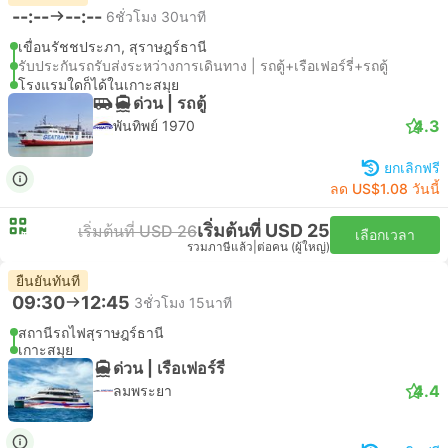
--:--
--:--
6ชั่วโมง 30นาที
เขื่อนรัชชประภา, สุราษฎร์ธานี
รับประกันรถรับส่งระหว่างการเดินทาง | รถตู้+เรือเฟอร์รี่+รถตู้
โรงแรมใดก็ได้ในเกาะสมุย
ด่วน | รถตู้
4.3
พันทิพย์ 1970
ยกเลิกฟรี
ลด US$1.08 วันนี้
เริ่มต้นที่ USD 25
เริ่มต้นที่ USD 26
เลือกเวลา
รวมภาษีแล้ว
|
ต่อคน (ผู้ใหญ่)
ยืนยันทันที
09:30
12:45
3ชั่วโมง 15นาที
สถานีรถไฟสุราษฎร์ธานี
เกาะสมุย
ด่วน | เรือเฟอร์รี่
4.4
ลมพระยา