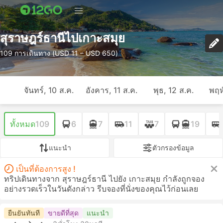
สุราษฎร์ธานีไปเกาะสมุย
109 การเดินทาง (USD 11 – USD 650)
จันทร์, 10 ส.ค.
อังคาร, 11 ส.ค.
พุธ, 12 ส.ค.
พฤห
ทั้งหมด
109
6
7
11
7
19
แนะนำ
ตัวกรองข้อมูล
เป็นที่ต้องการสูง !
ทริปเดินทางจาก สุราษฎร์ธานี ไปยัง เกาะสมุย กำลังถูกจอง
อย่างรวดเร็วในวันดังกล่าว รีบจองที่นั่งของคุณไว้ก่อนเลย
ยืนยันทันที
ขายดีที่สุด
แนะนำ