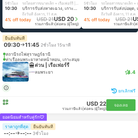
5ชั่วโมง
รถโดยสารขนาดเล็ก + เรือเฟอร์รี่ | 12Go Transport
5ชั่วโมง
10:30
บริการรับส่งหาดเฉวง, เกาะสมุย
10:30
บริการรับส่งบ่อผุด,
ถึงวันที่ อังคาร, 11 ส.ค.
ถึงวันที่ อังคาร, 11 ส.ค.
USD 20
U
USD 21
USD 21
4% off today
4% off today
รวมภาษีแล้ว
|
ต่อคน (ผู้ใหญ่)
รวมภาษีแล้ว
|
ต
ยืนยันทันที
09:30
11:45
2ชั่วโมง 15นาที
สถานีรถไฟสุราษฎร์ธานี
ท่าเรือลมพระยาหาดหน้าทอน, เกาะสมุย
ด่วน | เรือเฟอร์รี่
4.4
ลมพระยา
ยกเลิกฟรี
USD 22
จองเลย
รวมภาษีแล้ว
|
ต่อคน (ผู้ใหญ่)
ยอดนิยมสำหรับคู่รัก
ราคาถูกที่สุด
ยืนยันทันที
--:--
--:--
3ชั่วโมง