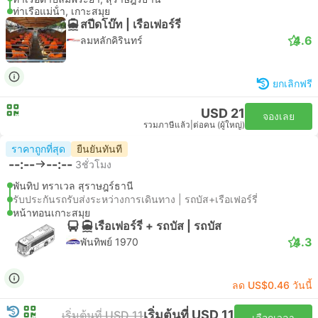
ท่าเรือแม่น้ํา, เกาะสมุย
สปีดโบ๊ท | เรือเฟอร์รี่
4.6
ลมหลักคิรินทร์
ยกเลิกฟรี
USD 21
จองเลย
รวมภาษีแล้ว
|
ต่อคน (ผู้ใหญ่)
ราคาถูกที่สุด
ยืนยันทันที
--:--
--:--
3ชั่วโมง
พันทิป ทราเวล สุราษฎร์ธานี
รับประกันรถรับส่งระหว่างการเดินทาง | รถบัส+เรือเฟอร์รี่
หน้าทอนเกาะสมุย
เรือเฟอร์รี่ + รถบัส | รถบัส
4.3
พันทิพย์ 1970
ลด US$0.46 วันนี้
เริ่มต้นที่ USD 11
เริ่มต้นที่ USD 11
เลือกเวลา