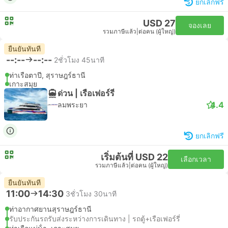
ยกเลิกฟรี
USD 27
จองเลย
รวมภาษีแล้ว
|
ต่อคน (ผู้ใหญ่)
ยืนยันทันที
--:--
--:--
2ชั่วโมง 45นาที
ท่าเรือตาปี, สุราษฎร์ธานี
เกาะสมุย
ด่วน | เรือเฟอร์รี่
4.4
ลมพระยา
ยกเลิกฟรี
เริ่มต้นที่ USD 22
เลือกเวลา
รวมภาษีแล้ว
|
ต่อคน (ผู้ใหญ่)
ยืนยันทันที
11:00
14:30
3ชั่วโมง 30นาที
ท่าอากาศยานสุราษฎร์ธานี
รับประกันรถรับส่งระหว่างการเดินทาง | รถตู้+เรือเฟอร์รี่