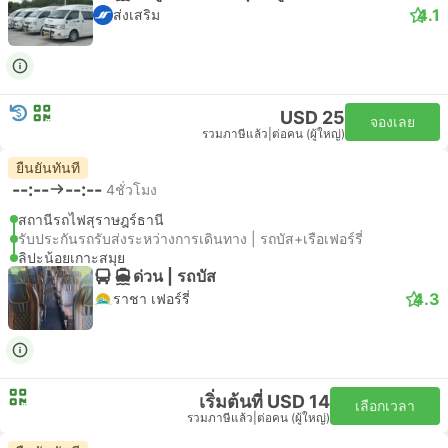
4.1
ส่งเสริม
USD 25
จองเลย
รวมภาษีแล้ว
|
ต่อคน (ผู้ใหญ่)
ยืนยันทันที
--:--
--:--
4ชั่วโมง
สถานีรถไฟสุราษฎร์ธานี
รับประกันรถรับส่งระหว่างการเดินทาง | รถบัส+เรือเฟอร์รี่
ลิปะน้อยเกาะสมุย
ด่วน | รถบัส
4.3
ราชา เฟอร์รี่
เริ่มต้นที่ USD 14
เลือกเวลา
รวมภาษีแล้ว
|
ต่อคน (ผู้ใหญ่)