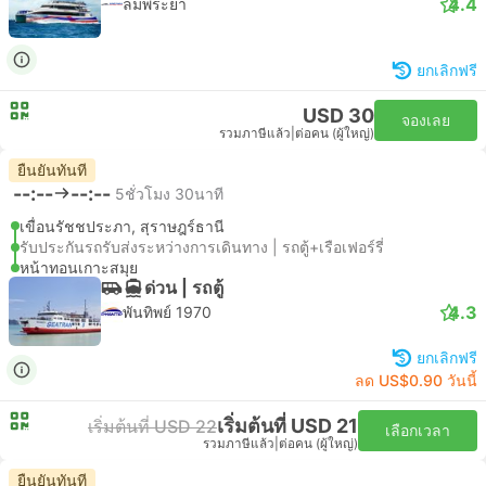
4.4
ลมพระยา
ยกเลิกฟรี
USD 30
จองเลย
รวมภาษีแล้ว
|
ต่อคน (ผู้ใหญ่)
ยืนยันทันที
--:--
--:--
5ชั่วโมง 30นาที
เขื่อนรัชชประภา, สุราษฎร์ธานี
รับประกันรถรับส่งระหว่างการเดินทาง | รถตู้+เรือเฟอร์รี่
หน้าทอนเกาะสมุย
ด่วน | รถตู้
4.3
พันทิพย์ 1970
ยกเลิกฟรี
ลด US$0.90 วันนี้
เริ่มต้นที่ USD 21
เริ่มต้นที่ USD 22
เลือกเวลา
รวมภาษีแล้ว
|
ต่อคน (ผู้ใหญ่)
ยืนยันทันที