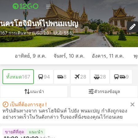
นครโฮจิมินห์ไปพนมเปญ
167 การเดินทาง (USD 20 – USD 558)
อาทิตย์, 9 ส.ค.
จันทร์, 10 ส.ค.
อังคาร, 11 ส.ค.
พุ
ทั้งหมด
167
94
8
28
28
9
แนะนำ
ตัวกรองข้อมูล
เป็นที่ต้องการสูง !
ทริปเดินทางจาก นครโฮจิมินห์ ไปยัง พนมเปญ กำลังถูกจอง
อย่างรวดเร็วในวันดังกล่าว รีบจองที่นั่งของคุณไว้ก่อนเลย
ขายดีที่สุด
แนะนำ