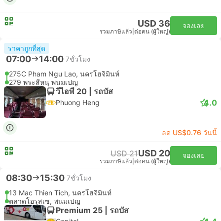
USD 36
จองเลย
รวมภาษีแล้ว
|
ต่อคน (ผู้ใหญ่)
ราคาถูกที่สุด
07:00
14:00
7ชั่วโมง
275C Pham Ngu Lao, นครโฮจิมินห์
279 พระสีหนุ พนมเปญ
วีไอพี 20 | รถบัส
4.0
Phuong Heng
ลด US$0.76 วันนี้
USD 20
USD 21
จองเลย
รวมภาษีแล้ว
|
ต่อคน (ผู้ใหญ่)
08:30
15:30
7ชั่วโมง
13 Mac Thien Tich, นครโฮจิมินห์
ตลาดโอรุสเซ, พนมเปญ
Premium 25 | รถบัส