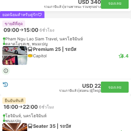
USD 340
จองเลย
รวมภาษีแล้ว
|
ยานพาหนะ รวมทุกอย่าง
ยอดนิยมสำหรับคู่รัก
ขายดีที่สุด
09:00
15:00
6ชั่วโมง
Pham Ngu Lao Siam Travel, นครโฮจิมินห์
ตลาดโอรุสเซ, พนมเปญ
Premium 25 | รถบัส
4.4
Capitol
USD 22
จองเลย
รวมภาษีแล้ว
|
ต่อคน (ผู้ใหญ่)
ยืนยันทันที
16:00
22:00
6ชั่วโมง
โฮจิมินห์, นครโฮจิมินห์
พนมเปญ
Seater 35 | รถบัส