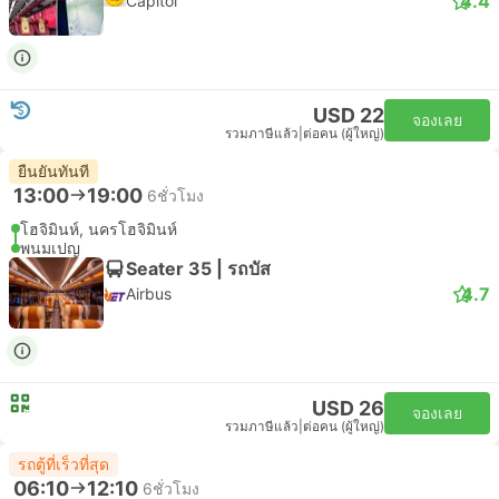
4.4
Capitol
USD 22
จองเลย
รวมภาษีแล้ว
|
ต่อคน (ผู้ใหญ่)
ยืนยันทันที
13:00
19:00
6ชั่วโมง
โฮจิมินห์, นครโฮจิมินห์
พนมเปญ
Seater 35 | รถบัส
4.7
Airbus
USD 26
จองเลย
รวมภาษีแล้ว
|
ต่อคน (ผู้ใหญ่)
รถตู้ที่เร็วที่สุด
06:10
12:10
6ชั่วโมง