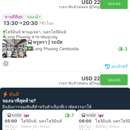
USD 22
จองเลย
รวมภาษีแล้ว
|
ต่อคน (ผู้ใหญ่)
ขายดีที่สุด
แนะนำ
13:30
20:30
7ชั่วโมง
โฮจิมินห์ ฟามงูเหลา, นครโฮจิมินห์
Long Phuong สาขาพนมเปญ
หรูหรา | รถบัส
4.3
Long Phuong Cambodia
ยกเลิกฟรี
USD 22
จองเลย
รวมภาษีแล้ว
|
ต่อคน (ผู้ใหญ่)
ทันที
จองนาทีสุดท้าย?
ยืนยันการจองทันทีสำหรับตัวเลือกที่เราคัดสรรมาให้
4.7
รถบัส
รถบัส
05:00
โฮจิมินห์, นครโฮจิมินห์
06:00
โฮจิมินห์, นครโฮจิม
6ชั่วโมง
Seater 36 | Airbus
6ชั่วโมง
ชั้นหนึ่ง | Airbus