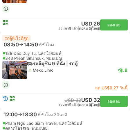
USD 26
จองเลย
รวมภาษีแล้ว
|
ต่อคน (ผู้ใหญ่)
รถตู้ที่เร็วที่สุด
08:50
14:50
6ชั่วโมง
189 Dao Duy Tu, นครโฮจิมินห์
343 Preah Sihanouk, พนมเปญ
รถลีมูซีน 9 ที่นั่ง | รถตู้
4.8
Meko Limo
ลด US$0.27 วันนี้
USD 32
USD 32
จองเลย
รวมภาษีแล้ว
|
ต่อคน (ผู้ใหญ่)
12:00
18:30
6ชั่วโมง 30นาที
Pham Ngu Lao Siam Travel, นครโฮจิมินห์
ตลาดโอรุสเซ, พนมเปญ