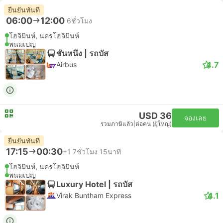
ยืนยันทันที
06:00
12:00
6ชั่วโมง
โฮจิมินห์, นครโฮจิมินห์
พนมเปญ
ชั้นหนึ่ง | รถบัส
4.7
Airbus
USD 36
จองเลย
รวมภาษีแล้ว
|
ต่อคน (ผู้ใหญ่)
ยืนยันทันที
17:15
00:30
+1
7ชั่วโมง 15นาที
โฮจิมินห์, นครโฮจิมินห์
พนมเปญ
Luxury Hotel | รถบัส
4.1
Virak Buntham Express