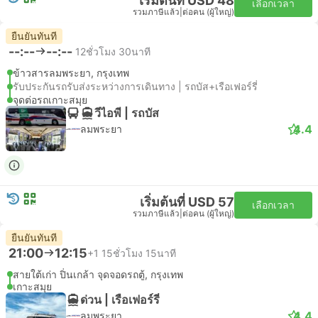
เริ่มต้นที่ USD 48
เลือกเวลา
รวมภาษีแล้ว
|
ต่อคน (ผู้ใหญ่)
ยืนยันทันที
--:--
--:--
12ชั่วโมง 30นาที
ข้าวสารลมพระยา, กรุงเทพ
รับประกันรถรับส่งระหว่างการเดินทาง | รถบัส+เรือเฟอร์รี่
จุดต่อรถเกาะสมุย
วีไอพี | รถบัส
4.4
ลมพระยา
เริ่มต้นที่ USD 57
เลือกเวลา
รวมภาษีแล้ว
|
ต่อคน (ผู้ใหญ่)
ยืนยันทันที
21:00
12:15
+1
15ชั่วโมง 15นาที
สายใต้เก่า ปิ่นเกล้า จุดจอดรถตู้, กรุงเทพ
เกาะสมุย
ด่วน | เรือเฟอร์รี่
4.4
ลมพระยา