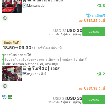
3.8
Montanatip
ยกเลิกฟรี
ลด US$1.22 วันนี้
USD 30
USD 31
จองเลย
รวมภาษีแล้ว
|
ต่อคน (ผู้ใหญ่)
ยืนยันทันที
18:50
09:30
+1
14ชั่วโมง 40นาที
สถานีขนส่งสายใต้
รับประกันรถรับส่งระหว่างการเดินทาง | รถบัส+เรือเฟอร์รี่
Faiz Seatran Nathon Pier, เกาะสมุย
วีไอพี 32 | รถบัส
4.2
กรุงสยามทัวร์
ลด US$1.38 วันนี้
USD 32
USD 33
จองเลย
รวมภาษีแล้ว
|
ต่อคน (ผู้ใหญ่)