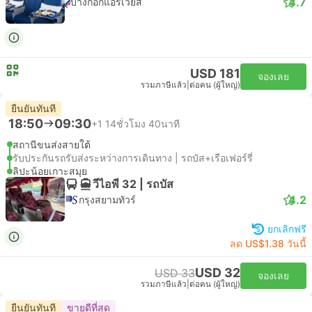
4.7
บางกอกแอร์เวย์ส
USD 181
จองเลย
รวมภาษีแล้ว
|
ต่อคน (ผู้ใหญ่)
ยืนยันทันที
18:50
09:30
+1
14ชั่วโมง 40นาที
สถานีขนส่งสายใต้
รับประกันรถรับส่งระหว่างการเดินทาง | รถบัส+เรือเฟอร์รี่
ลิปะน้อยเกาะสมุย
วีไอพี 32 | รถบัส
4.2
กรุงสยามทัวร์
ยกเลิกฟรี
ลด US$1.38 วันนี้
USD 32
USD 33
จองเลย
รวมภาษีแล้ว
|
ต่อคน (ผู้ใหญ่)
ยืนยันทันที
ขายดีที่สุด