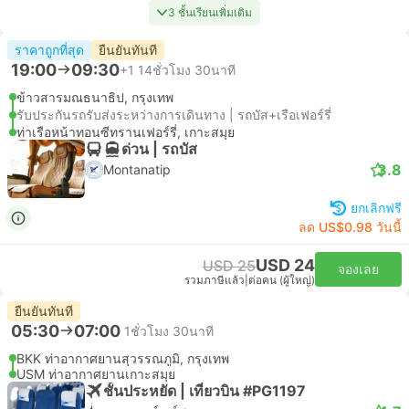
3 ชั้นเรียนเพิ่มเติม
ราคาถูกที่สุด
ยืนยันทันที
19:00
09:30
+1
14ชั่วโมง 30นาที
ข้าวสารมณธนาธิป, กรุงเทพ
รับประกันรถรับส่งระหว่างการเดินทาง | รถบัส+เรือเฟอร์รี่
ท่าเรือหน้าทอนซีทรานเฟอร์รี่, เกาะสมุย
ด่วน | รถบัส
3.8
Montanatip
ยกเลิกฟรี
ลด US$0.98 วันนี้
USD 24
USD 25
จองเลย
รวมภาษีแล้ว
|
ต่อคน (ผู้ใหญ่)
ยืนยันทันที
05:30
07:00
1ชั่วโมง 30นาที
BKK ท่าอากาศยานสุวรรณภูมิ, กรุงเทพ
USM ท่าอากาศยานเกาะสมุย
ชั้นประหยัด | เที่ยวบิน #PG1197