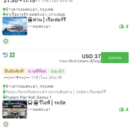
21:30
11:15
+1
13ชั่วโมง 45นาที
ข้าวสารลมพระยา, กรุงเทพ
ท่าเรือบางรัก ลมพระยา, เกาะสมุย
ด่วน | เรือเฟอร์รี่
4.4
ลมพระยา
USD 37
จองเลย
รวมภาษีแล้ว
|
ต่อคน (ผู้ใหญ่)
ยืนยันทันที
ขายดีที่สุด
แนะนำ
--:--
--:--
11ชั่วโมง 30นาที
ข้าวสารลมพระยา, กรุงเทพ
รับประกันรถรับส่งระหว่างการเดินทาง | รถบัส+เรือเฟอร์รี่
Pralarn Pier Koh Samui 1
วีไอพี | รถบัส
4.4
ลมพระยา