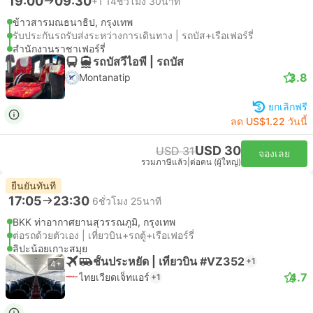
19:00
09:30
+1
14ชั่วโมง 30นาที
ข้าวสารมณธนาธิป, กรุงเทพ
รับประกันรถรับส่งระหว่างการเดินทาง | รถบัส+เรือเฟอร์รี่
สำนักงานราชาเฟอร์รี่
รถบัสวีไอพี | รถบัส
3.8
Montanatip
ยกเลิกฟรี
ลด US$1.22 วันนี้
USD 30
USD 31
จองเลย
รวมภาษีแล้ว
|
ต่อคน (ผู้ใหญ่)
ยืนยันทันที
17:05
23:30
6ชั่วโมง 25นาที
BKK ท่าอากาศยานสุวรรณภูมิ, กรุงเทพ
ต่อรถด้วยตัวเอง | เที่ยวบิน+รถตู้+เรือเฟอร์รี่
ลิปะน้อยเกาะสมุย
ชั้นประหยัด | เที่ยวบิน #VZ352
+1
4+
4.7
ไทยเวียดเจ็ทแอร์
+1