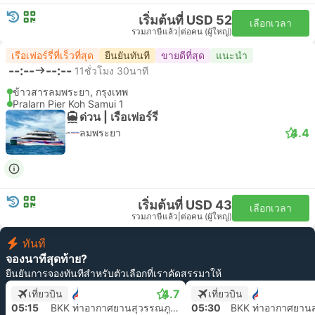
เริ่มต้นที่ USD 52
เลือกเวลา
รวมภาษีแล้ว
|
ต่อคน (ผู้ใหญ่)
เรือเฟอร์รี่ที่เร็วที่สุด
ยืนยันทันที
ขายดีที่สุด
แนะนำ
--:--
--:--
11ชั่วโมง 30นาที
ข้าวสารลมพระยา, กรุงเทพ
Pralarn Pier Koh Samui 1
ด่วน | เรือเฟอร์รี่
4.4
ลมพระยา
เริ่มต้นที่ USD 43
เลือกเวลา
รวมภาษีแล้ว
|
ต่อคน (ผู้ใหญ่)
ทันที
จองนาทีสุดท้าย?
ยืนยันการจองทันทีสำหรับตัวเลือกที่เราคัดสรรมาให้
4.7
เที่ยวบิน
เที่ยวบิน
05:15
BKK ท่าอากาศยานสุวรรณภูมิ, กรุงเทพ
05:30