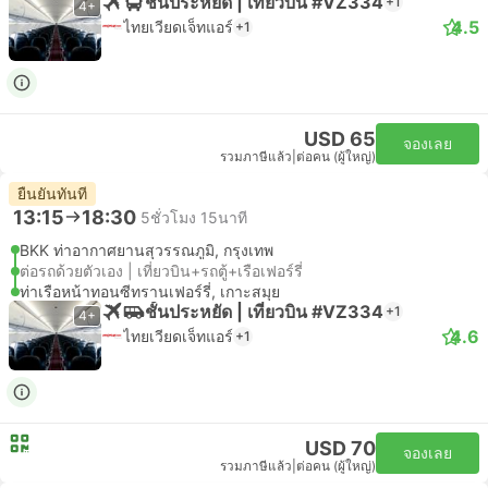
ชั้นประหยัด | เที่ยวบิน #VZ334
+1
4+
4.5
ไทยเวียดเจ็ทแอร์
+1
USD 65
จองเลย
รวมภาษีแล้ว
|
ต่อคน (ผู้ใหญ่)
ยืนยันทันที
13:15
18:30
5ชั่วโมง 15นาที
BKK ท่าอากาศยานสุวรรณภูมิ, กรุงเทพ
ต่อรถด้วยตัวเอง | เที่ยวบิน+รถตู้+เรือเฟอร์รี่
ท่าเรือหน้าทอนซีทรานเฟอร์รี่, เกาะสมุย
ชั้นประหยัด | เที่ยวบิน #VZ334
+1
4+
4.6
ไทยเวียดเจ็ทแอร์
+1
USD 70
จองเลย
รวมภาษีแล้ว
|
ต่อคน (ผู้ใหญ่)