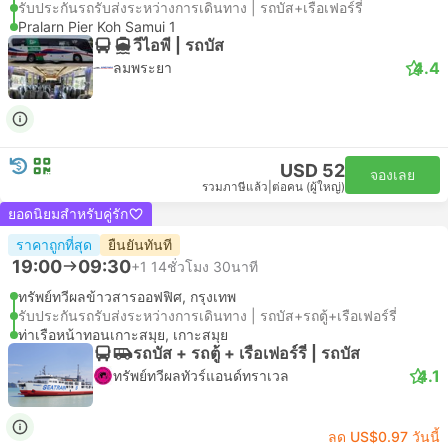
รับประกันรถรับส่งระหว่างการเดินทาง | รถบัส+เรือเฟอร์รี่
Pralarn Pier Koh Samui 1
วีไอพี | รถบัส
4.4
ลมพระยา
USD 52
จองเลย
รวมภาษีแล้ว
|
ต่อคน (ผู้ใหญ่)
ยอดนิยมสำหรับคู่รัก
ราคาถูกที่สุด
ยืนยันทันที
19:00
09:30
+1
14ชั่วโมง 30นาที
ทรัพย์ทวีผลข้าวสารออฟฟิศ, กรุงเทพ
รับประกันรถรับส่งระหว่างการเดินทาง | รถบัส+รถตู้+เรือเฟอร์รี่
ท่าเรือหน้าทอนเกาะสมุย, เกาะสมุย
รถบัส + รถตู้ + เรือเฟอร์รี่ | รถบัส
4.1
ทรัพย์ทวีผลทัวร์แอนด์ทราเวล
ลด US$0.97 วันนี้