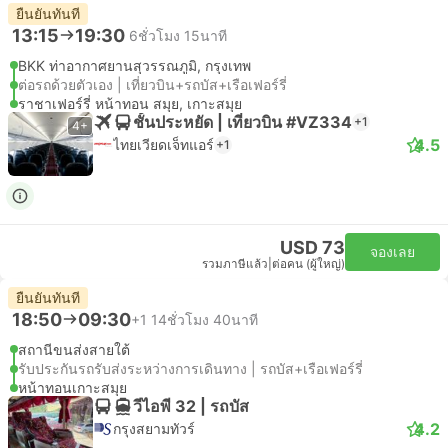
ยืนยันทันที
13:15
19:30
6ชั่วโมง 15นาที
BKK ท่าอากาศยานสุวรรณภูมิ, กรุงเทพ
ต่อรถด้วยตัวเอง | เที่ยวบิน+รถบัส+เรือเฟอร์รี่
ราชาเฟอร์รี่ หน้าทอน สมุย, เกาะสมุย
ชั้นประหยัด | เที่ยวบิน #VZ334
+1
4+
4.5
ไทยเวียดเจ็ทแอร์
+1
USD 73
จองเลย
รวมภาษีแล้ว
|
ต่อคน (ผู้ใหญ่)
ยืนยันทันที
18:50
09:30
+1
14ชั่วโมง 40นาที
สถานีขนส่งสายใต้
รับประกันรถรับส่งระหว่างการเดินทาง | รถบัส+เรือเฟอร์รี่
หน้าทอนเกาะสมุย
วีไอพี 32 | รถบัส
4.2
กรุงสยามทัวร์