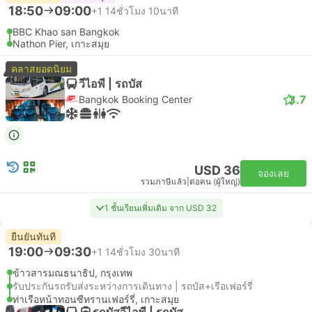
18:50
09:00
+1
14ชั่วโมง 10นาที
BBC Khao san Bangkok
Nathon Pier, เกาะสมุย
คลาสยอดนิยม
วีไอพี | รถบัส
3.7
Bangkok Booking Center
USD 36
จองเลย
รวมภาษีแล้ว
|
ต่อคน (ผู้ใหญ่)
1 ชั้นเรียนเพิ่มเติม จาก USD 32
ยืนยันทันที
19:00
09:30
+1
14ชั่วโมง 30นาที
ข้าวสารมณธนาธิป, กรุงเทพ
รับประกันรถรับส่งระหว่างการเดินทาง | รถบัส+เรือเฟอร์รี่
ท่าเรือหน้าทอนซีทรานเฟอร์รี่, เกาะสมุย
รถบัสวีไอพี | รถบัส