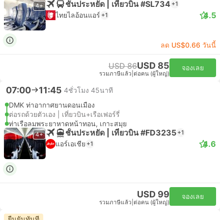
ชั้นประหยัด | เที่ยวบิน #SL734
+1
4+
4.5
ไทยไลอ้อนแอร์
+1
ลด US$0.66 วันนี้
USD 85
USD 86
จองเลย
รวมภาษีแล้ว
|
ต่อคน (ผู้ใหญ่)
07:00
11:45
4ชั่วโมง 45นาที
DMK ท่าอากาศยานดอนเมือง
ต่อรถด้วยตัวเอง | เที่ยวบิน+เรือเฟอร์รี่
ท่าเรือลมพระยาหาดหน้าทอน, เกาะสมุย
ชั้นประหยัด | เที่ยวบิน #FD3235
+1
4+
4.6
แอร์เอเชีย
+1
USD 99
จองเลย
รวมภาษีแล้ว
|
ต่อคน (ผู้ใหญ่)
ยืนยันทันที