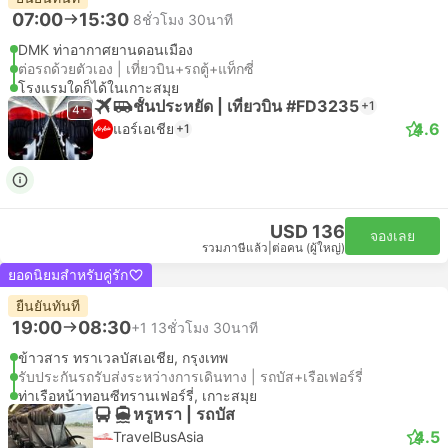
07:00
15:30
8ชั่วโมง 30นาที
DMK ท่าอากาศยานดอนเมือง
ต่อรถด้วยตัวเอง | เที่ยวบิน+รถตู้+แท็กซี่
โรงแรมใดก็ได้ในเกาะสมุย
ชั้นประหยัด | เที่ยวบิน #FD3235
+1
4+
4.6
แอร์เอเชีย
+1
USD 136
จองเลย
รวมภาษีแล้ว
|
ต่อคน (ผู้ใหญ่)
ยอดนิยมสำหรับคู่รัก
ยืนยันทันที
19:00
08:30
+1
13ชั่วโมง 30นาที
ข้าวสาร ทราเวลบัสเอเชีย, กรุงเทพ
รับประกันรถรับส่งระหว่างการเดินทาง | รถบัส+เรือเฟอร์รี่
ท่าเรือหน้าทอนซีทรานเฟอร์รี่, เกาะสมุย
หรูหรา | รถบัส
4.5
TravelBusAsia