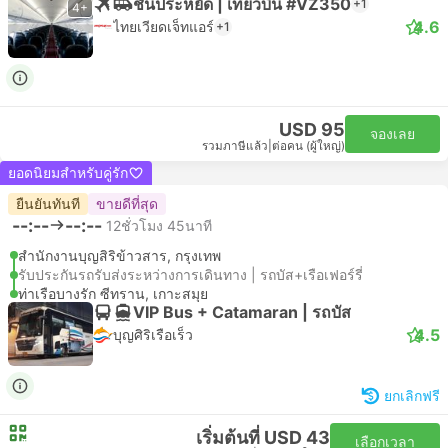
ชั้นประหยัด | เที่ยวบิน #VZ350
+1
4+
4.6
ไทยเวียดเจ็ทแอร์
+1
USD 95
จองเลย
รวมภาษีแล้ว
|
ต่อคน (ผู้ใหญ่)
ยอดนิยมสำหรับคู่รัก
ยืนยันทันที
ขายดีที่สุด
--:--
--:--
12ชั่วโมง 45นาที
สำนักงานบุญสิริข้าวสาร, กรุงเทพ
รับประกันรถรับส่งระหว่างการเดินทาง | รถบัส+เรือเฟอร์รี่
ท่าเรือบางรัก ซีทราน, เกาะสมุย
VIP Bus + Catamaran | รถบัส
4.5
บุญศิริเรือเร็ว
ยกเลิกฟรี
เริ่มต้นที่ USD 43
เลือกเวลา