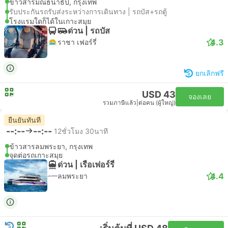
ข้าวสารมณธนาธิป, กรุงเทพ
รับประกันรถรับส่งระหว่างการเดินทาง | รถบัส+รถตู้
โรงแรมใดก็ได้ในเกาะสมุย
ด่วน | รถบัส
4.3
ราชา เฟอร์รี่
ยกเลิกฟรี
USD 43
จองเลย
รวมภาษีแล้ว
|
ต่อคน (ผู้ใหญ่)
ยืนยันทันที
--:--
--:--
12ชั่วโมง 30นาที
ข้าวสารลมพระยา, กรุงเทพ
จุดต่อรถเกาะสมุย
ด่วน | เรือเฟอร์รี่
4.4
ลมพระยา