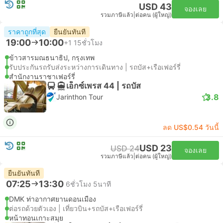
USD 43
จองเลย
รวมภาษีแล้ว
|
ต่อคน (ผู้ใหญ่)
ราคาถูกที่สุด
ยืนยันทันที
19:00
10:00
+1
15ชั่วโมง
ข้าวสารมณธนาธิป, กรุงเทพ
รับประกันรถรับส่งระหว่างการเดินทาง | รถบัส+เรือเฟอร์รี่
สำนักงานราชาเฟอร์รี่
เอ็กซ์เพรส 44 | รถบัส
3.8
Jarinthon Tour
ลด US$0.54 วันนี้
USD 23
USD 24
จองเลย
รวมภาษีแล้ว
|
ต่อคน (ผู้ใหญ่)
ยืนยันทันที
07:25
13:30
6ชั่วโมง 5นาที
DMK ท่าอากาศยานดอนเมือง
ต่อรถด้วยตัวเอง | เที่ยวบิน+รถบัส+เรือเฟอร์รี่
หน้าทอนเกาะสมุย