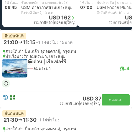
1ชั่วโมง 30นาที
ชั้นประหยัด | บางกอกแอร์เวย์ส
1ชั่วโมง 30นาที
ชั้นประหยัด | บางกอกแอ
06:45
USM ท่าอากาศยานเกาะสมุย
07:00
USM ท่าอากาศยาน
ถึงวันที่ จันทร์, 10 ส.ค.
ถึงวันที่ จันทร์, 10 ส.ค.
USD 162
US
รวมภาษีแล้ว
|
ต่อคน (ผู้ใหญ่)
รวมภาษีแล้ว
|
ต
ยืนยันทันที
21:00
11:15
+1
14ชั่วโมง 15นาที
สายใต้เก่า ปิ่นเกล้า จุดจอดรถตู้, กรุงเทพ
ท่าเรือบางรัก ลมพระยา, เกาะสมุย
ด่วน | เรือเฟอร์รี่
4.4
ลมพระยา
USD 37
จองเลย
รวมภาษีแล้ว
|
ต่อคน (ผู้ใหญ่)
ยืนยันทันที
21:30
11:30
+1
14ชั่วโมง
สายใต้เก่า ปิ่นเกล้า จุดจอดรถตู้, กรุงเทพ