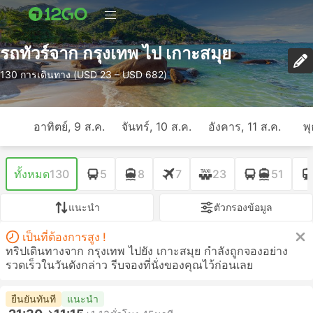
รถทัวร์จาก กรุงเทพ ไป เกาะสมุย
130 การเดินทาง (USD 23 – USD 682)
อาทิตย์, 9 ส.ค.
จันทร์, 10 ส.ค.
อังคาร, 11 ส.ค.
พุ
ทั้งหมด
130
5
8
7
23
51
แนะนำ
ตัวกรองข้อมูล
เป็นที่ต้องการสูง !
ทริปเดินทางจาก กรุงเทพ ไปยัง เกาะสมุย กำลังถูกจองอย่าง
รวดเร็วในวันดังกล่าว รีบจองที่นั่งของคุณไว้ก่อนเลย
ยืนยันทันที
แนะนำ