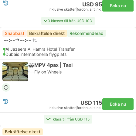
USD 95
Boka nu
Inklusive skatter
|
fordon, allt inkl.
3 klasser till från USD 103
Snabbast
Bekräftelse direkt
Rekommenderad
--:--
--:--
1t.
Al Jazeera Al Hamra Hotel Transfer
Dubais internationella flygplats
MPV 4pax | Taxi
Fly on Wheels
USD 115
Boka nu
Inklusive skatter
|
fordon, allt inkl.
1 klass till från USD 115
Bekräftelse direkt