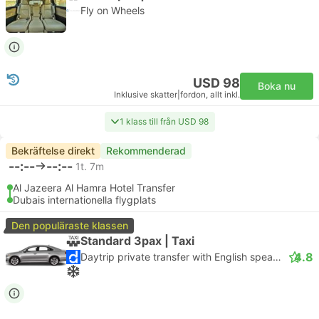
Fly on Wheels
USD 98
Boka nu
Inklusive skatter
|
fordon, allt inkl.
1 klass till från USD 98
Bekräftelse direkt
Rekommenderad
--:--
--:--
1t. 7m
Al Jazeera Al Hamra Hotel Transfer
Dubais internationella flygplats
Den populäraste klassen
Standard 3pax | Taxi
4.8
Daytrip private transfer with English speaking driver