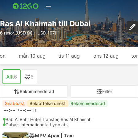
Ras Al Khaimah till Dubai
6 resor (USD 90 – USD 167)
gon
mån 10 aug
tis 11 aug
ons 12 aug
to
Allt
6
6
Rekommenderad
Filter
Snabbast
Bekräftelse direkt
Rekommenderad
--:--
--:--
1t.
Bab Al Bahr Hotel Transfer, Ras Al Khaimah
Dubais internationella flygplats
MPV 4pax | Taxi