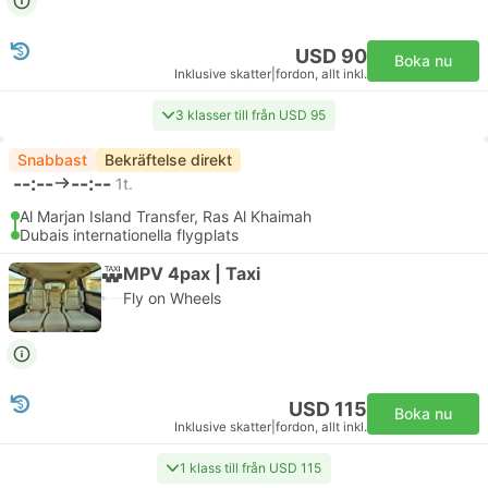
USD 90
Boka nu
Inklusive skatter
|
fordon, allt inkl.
3 klasser till från USD 95
Snabbast
Bekräftelse direkt
--:--
--:--
1t.
Al Marjan Island Transfer, Ras Al Khaimah
Dubais internationella flygplats
MPV 4pax | Taxi
Fly on Wheels
USD 115
Boka nu
Inklusive skatter
|
fordon, allt inkl.
1 klass till från USD 115