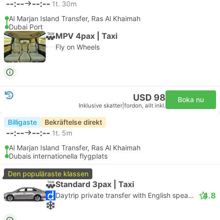
--:--
--:--
1t. 30m
Al Marjan Island Transfer, Ras Al Khaimah
Dubai Port
MPV 4pax | Taxi
Fly on Wheels
USD 98
Boka nu
Inklusive skatter
|
fordon, allt inkl.
Billigaste
Bekräftelse direkt
--:--
--:--
1t. 5m
Al Marjan Island Transfer, Ras Al Khaimah
Dubais internationella flygplats
Den populäraste klassen
Standard 3pax | Taxi
4.8
Daytrip private transfer with English speaking driver