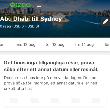
Abu Dhabi till Sydney
0 resor (USD 0 – USD 0)
gon
ons 12 aug
tor 13 aug
fre 14 aug
lö
Det finns inga tillgängliga resor, prova
söka efter ett annat datum eller resmål.
Denna resa finns inte på den valda dagen. Du kan
prova söka för imorgon, ett annat datum eller helt
enkelt titta här: