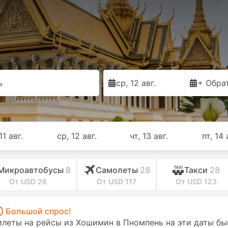
ь
ср, 12 авг.
+ Обра
11 авг.
ср, 12 авг.
чт, 13 авг.
пт, 14 
Микроавтобусы
8
Самолеты
28
Такси
28
От USD 26
От USD 117
От USD 123
Большой спрос!
илеты на рейсы из Хошимин в Пномпень на эти даты бы