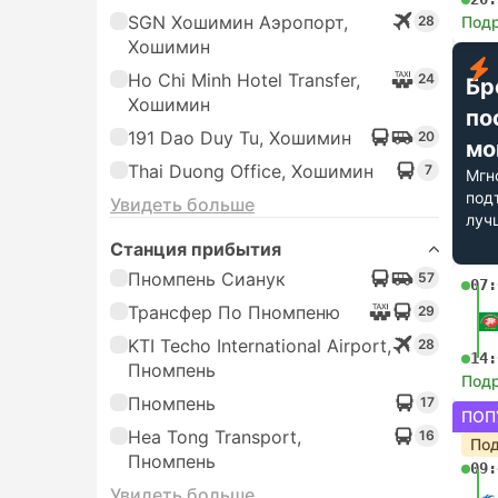
SGN Хошимин Аэропорт,
28
Под
Хошимин
Ho Chi Minh Hotel Transfer,
24
Бр
Хошимин
по
191 Dao Duy Tu, Хошимин
20
мо
Thai Duong Office, Хошимин
7
Мгн
под
Увидеть больше
луч
Станция прибытия
Пномпень Сианук
57
07:
Трансфер По Пномпеню
29
KTI Techo International Airport,
28
14:
Пномпень
Под
Пномпень
17
ПОП
Hea Tong Transport,
16
Под
Пномпень
09:
Увидеть больше