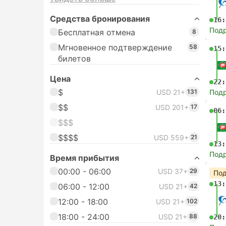
Средства бронирования
16:
Под
Бесплатная отмена
8
Мгновенное подтверждение
58
15:
билетов
Цена
22:
$
USD 21+
131
Под
$$
USD 201+
17
06:
$$$
$$$$
USD 559+
21
13:
Под
Время прибытия
00:00 - 06:00
USD 37+
29
Под
13:
06:00 - 12:00
USD 21+
42
12:00 - 18:00
USD 21+
102
18:00 - 24:00
USD 21+
88
20: