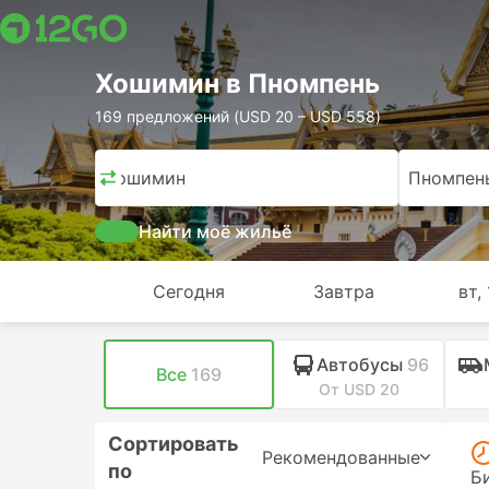
Хошимин в Пномпень
169 предложений (USD 20 – USD 558)
Хошимин
Пномпен
Найти моё жильё
Сегодня
Завтра
вт, 
Автобусы
96
Все
169
От USD 20
Сортировать
Рекомендованные
по
Б