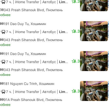
4.3
7 ч.
| iHome Transfer
|
Автобус
|
Limousine
30
343 Preah Sihanouk Blvd, Пномпень
робнее
00
191 Dao Duy Tu, Хошимин
4.3
7 ч.
| iHome Transfer
|
Автобус
|
Limousine
00
343 Preah Sihanouk Blvd, Пномпень
робнее
00
191 Dao Duy Tu, Хошимин
4.3
7 ч.
| iHome Transfer
|
Автобус
|
Limousine
00
343 Preah Sihanouk Blvd, Пномпень
робнее
00
181 Nguyen Cu Trinh, Хошимин
4.3
7 ч.
| iHome Transfer
|
Автобус
|
Limousine
00
91A Preah Sihanouk Blvd, Пномпень
робнее