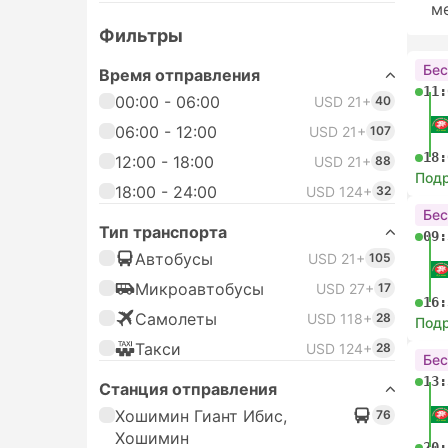
м
Фильтры
Бес
Время отправления
11:
00:00 - 06:00
USD 21+
40
06:00 - 12:00
USD 21+
107
18:
12:00 - 18:00
USD 21+
88
Под
18:00 - 24:00
USD 124+
32
Бес
Тип транспорта
09:
Автобусы
USD 21+
105
Микроавтобусы
USD 27+
17
16:
Самолеты
USD 118+
28
Под
Такси
USD 124+
28
Бес
13:
Станция отправления
Хошимин Гиант Ибис,
76
Хошимин
20: