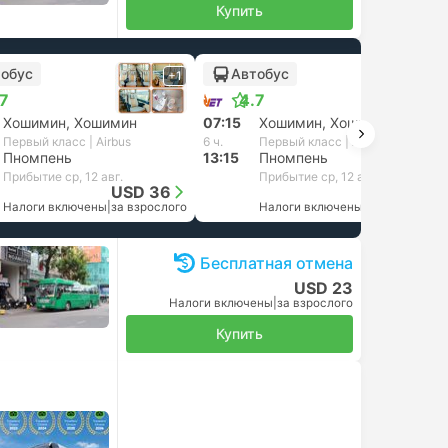
Купить
обус
Автобус
+1
+1
.7
4.7
Хошимин, Хошимин
07:15
Хошимин, Хошимин
Первый класс | Airbus
6 ч.
Первый класс | Airbus
Пномпень
13:15
Пномпень
Прибытие ср, 12 авг.
Прибытие ср, 12 авг.
USD 36
USD 36
Налоги включены
|
за взрослого
Налоги включены
|
за взрослого
Бесплатная отмена
USD 23
Налоги включены
|
за взрослого
Купить