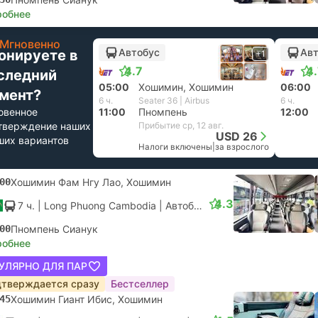
робнее
Мгновенно
Автобус
Авт
онируете в
+1
4.7
4
следний
05:00
Хошимин, Хошимин
06:00
мент?
6 ч.
Seater 36 | Airbus
6 ч.
овенное
11:00
Пномпень
12:00
тверждение наших
Прибытие ср, 12 авг.
USD 26
ших вариантов
Налоги включены
|
за взрослого
00
Хошимин Фам Нгу Лао, Хошимин
4.3
7 ч.
| Long Phuong Cambodia
|
Автобус
|
Люкс
00
Пномпень Сианук
робнее
УЛЯРНО ДЛЯ ПАР
тверждается сразу
Бестселлер
45
Хошимин Гиант Ибис, Хошимин