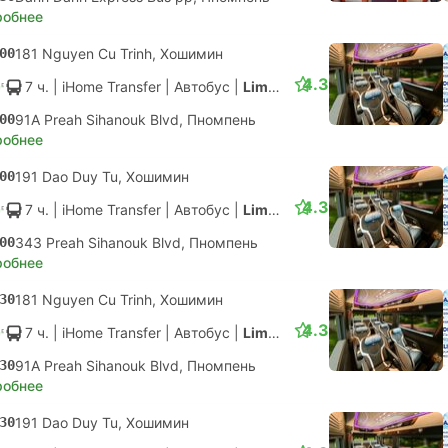
робнее
00
181 Nguyen Cu Trinh, Хошимин
4.3
7 ч.
| iHome Transfer
|
Автобус
|
Limousine
00
91A Preah Sihanouk Blvd, Пномпень
робнее
00
191 Dao Duy Tu, Хошимин
4.3
7 ч.
| iHome Transfer
|
Автобус
|
Limousine
00
343 Preah Sihanouk Blvd, Пномпень
робнее
30
181 Nguyen Cu Trinh, Хошимин
4.3
7 ч.
| iHome Transfer
|
Автобус
|
Limousine
30
91A Preah Sihanouk Blvd, Пномпень
робнее
30
191 Dao Duy Tu, Хошимин