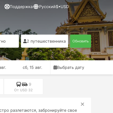
Поддержка
Русский
$•USD
тно
2 путешественника
Обновить
авг.
сб, 15 авг.
Выбрать дату
9
От USD 32
стро разлетаются, забронируйте свое