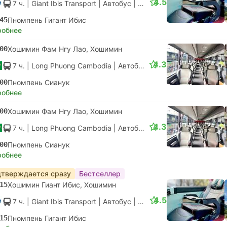
4.5
7 ч.
| Giant Ibis Transport
|
Автобус
|
Exclusive VIP Seater
45
Пномпень Гигант Ибис
робнее
00
Хошимин Фам Нгу Лао, Хошимин
4.3
7 ч.
| Long Phuong Cambodia
|
Автобус
|
Люкс
00
Пномпень Сианук
робнее
00
Хошимин Фам Нгу Лао, Хошимин
4.3
7 ч.
| Long Phuong Cambodia
|
Автобус
|
Люкс
00
Пномпень Сианук
робнее
тверждается сразу
Бестселлер
15
Хошимин Гиант Ибис, Хошимин
4.5
7 ч.
| Giant Ibis Transport
|
Автобус
|
Exclusive VIP Seater
15
Пномпень Гигант Ибис