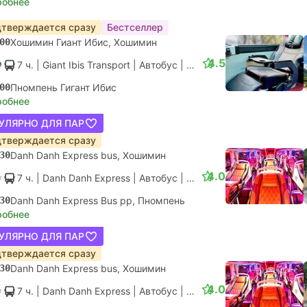
робнее
тверждается сразу
Бестселлер
00
Хошимин Гиант Ибис, Хошимин
4.5
7 ч.
| Giant Ibis Transport
|
Автобус
|
Exclusive VIP Seater
00
Пномпень Гигант Ибис
робнее
УЛЯРНО ДЛЯ ПАР
тверждается сразу
30
Danh Danh Express bus, Хошимин
4.0
7 ч.
| Danh Danh Express
|
Автобус
|
Sleeper Bus
30
Danh Danh Express Bus pp, Пномпень
робнее
УЛЯРНО ДЛЯ ПАР
тверждается сразу
30
Danh Danh Express bus, Хошимин
4.0
7 ч.
| Danh Danh Express
|
Автобус
|
Sleeper Bus