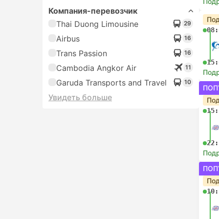
Под
Компания-перевозчик
Под
Thai Duong Limousine
29
08:
Airbus
16
Trans Passion
16
15:
Cambodia Angkor Air
11
Под
Garuda Transports and Travel
10
ПОП
Увидеть больше
Под
15:
22:
Под
ПОП
Под
10: