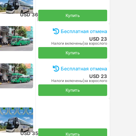
USD 36
Купить
Налоги включены
|
за взрослого
Бесплатная отмена
USD 23
Налоги включены
|
за взрослого
Купить
Бесплатная отмена
USD 23
Налоги включены
|
за взрослого
Купить
USD 35
Купить