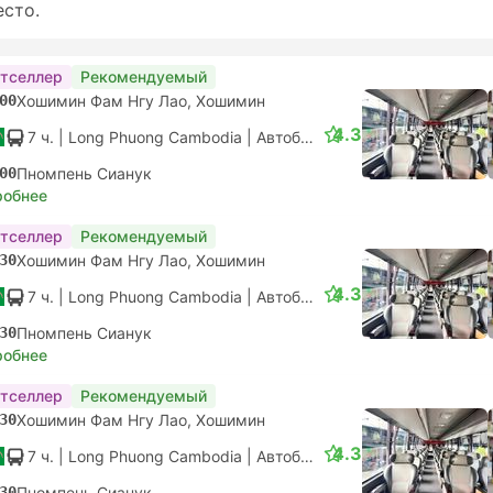
есто.
тселлер
Рекомендуемый
00
Хошимин Фам Нгу Лао, Хошимин
4.3
7 ч.
| Long Phuong Cambodia
|
Автобус
|
Люкс
00
Пномпень Сианук
робнее
тселлер
Рекомендуемый
30
Хошимин Фам Нгу Лао, Хошимин
4.3
7 ч.
| Long Phuong Cambodia
|
Автобус
|
Люкс
30
Пномпень Сианук
робнее
тселлер
Рекомендуемый
30
Хошимин Фам Нгу Лао, Хошимин
4.3
7 ч.
| Long Phuong Cambodia
|
Автобус
|
Люкс
30
Пномпень Сианук