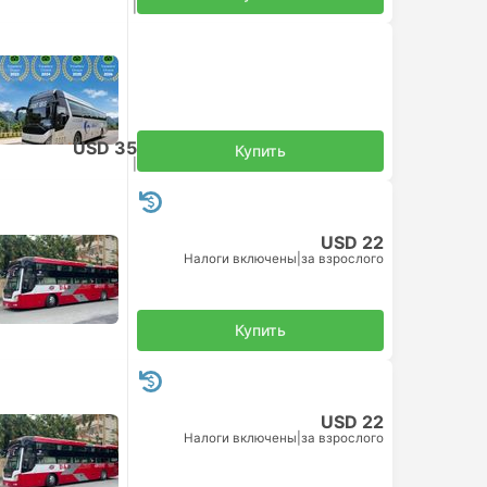
Налоги включены
|
за взрослого
USD 35
Купить
Налоги включены
|
за взрослого
USD 22
Налоги включены
|
за взрослого
Купить
USD 22
Налоги включены
|
за взрослого