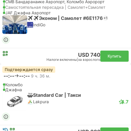
CMB Бандаранаике Аэропорт, Коломбо Аэророрт
Самостоятельная пересадка | Самолет+Самолет
JAF Джафна Аэропорт
Эконом | Самолет #6E1176
+1
IndiGo
USD 740
Купить
Налоги включены
|
за взрослого
Подтверждается сразу
--:--
--:--
9 ч. 36 м.
Коломбо
Джафна
Standard Car | Такси
4.7
Lakpura