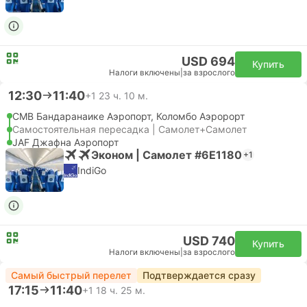
USD 694
Купить
Налоги включены
|
за взрослого
12:30
11:40
+1
23 ч. 10 м.
CMB Бандаранаике Аэропорт, Коломбо Аэророрт
Самостоятельная пересадка | Самолет+Самолет
JAF Джафна Аэропорт
Эконом | Самолет #6E1180
+1
IndiGo
USD 740
Купить
Налоги включены
|
за взрослого
Самый быстрый перелет
Подтверждается сразу
17:15
11:40
+1
18 ч. 25 м.