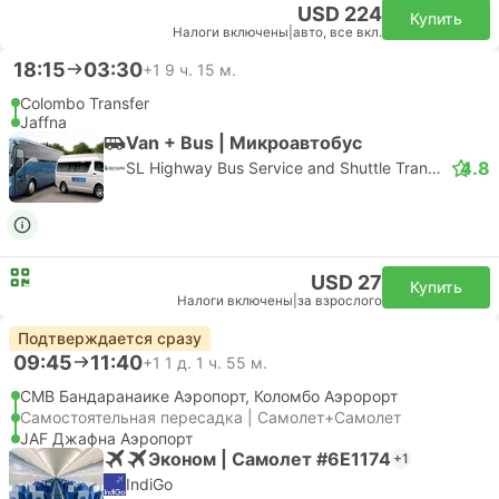
USD 224
Купить
Налоги включены
|
авто, все вкл.
18:15
03:30
+1
9 ч. 15 м.
Colombo Transfer
Jaffna
Van + Bus | Микроавтобус
4.8
SL Highway Bus Service and Shuttle Transfer
USD 27
Купить
Налоги включены
|
за взрослого
Подтверждается сразу
09:45
11:40
+1
1 д. 1 ч. 55 м.
CMB Бандаранаике Аэропорт, Коломбо Аэророрт
Самостоятельная пересадка | Самолет+Самолет
JAF Джафна Аэропорт
Эконом | Самолет #6E1174
+1
IndiGo