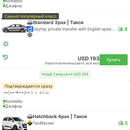
Коломбо
Джафна
Самый популярный класс
Standard 3pax | Такси
4.8
Daytrip private transfer with English speaking driver
USD 193
Купить
Налоги включены
|
авто, все вкл.
ещё 2 класса от USD 254
Подтверждается сразу
--:--
--:--
5 ч. 43 м.
Коломбо
Джафна
Hatchback 4pax | Такси
4.5
TaxiBazaar