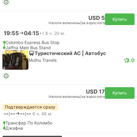
USD 5
Купить
Налоги включены
|
за взрослого
19:55
04:15
+1
8 ч. 20 м.
Colombo Express Bus Stop
Jaffna Main Bus Stand
Туристический AC | Автобус
3.0
Muthu Travels
USD 17
Купить
Налоги включены
|
за взрослого
Подтверждается сразу
--:--
--:--
6 ч. 46 м.
Трансфер По Коломбо
Джафна