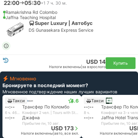
22:00
05:30
+1
7 ч. 30 м.
Ramakrishna Rd Colombo
Jaffna Teaching Hospital
Super Luxury | Автобус
DS Gunasekara Express Service
USD 14
Купить
Налоги включены
|
за взрослого
Мгновенно
Бронируете в последний момент?
Мгновенное подтверждение наших лучших вариантов
4.6
Такси
Такси
--:--
Трансфер По Коломбо
--:--
Трансфер По Ко
6 ч. 46 м.
Комфорт 2 чел. | Tours with Stef Lanka
8 ч.
--:--
Джафна
--:--
Jaffna Hotel Trans
Прибытие пн, 10 авг.
Прибытие пн, 10 авг
USD 173
US
Налоги включены
|
авто, все вкл.
Налоги включены
|
ав