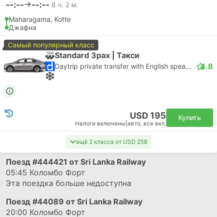
--:--
--:--
8 ч. 2 м.
Maharagama, Kotte
Джафна
Самый популярный класс
Standard 3pax | Такси
4.8
Daytrip private transfer with English speaking driver
USD 195
Купить
Налоги включены
|
авто, все вкл.
ещё 2 класса от USD 258
Поезд
#444421
от Sri Lanka Railway
05:45
Коломбо Форт
Эта поездка больше недоступна
Поезд
#44089
от Sri Lanka Railway
20:00
Коломбо Форт