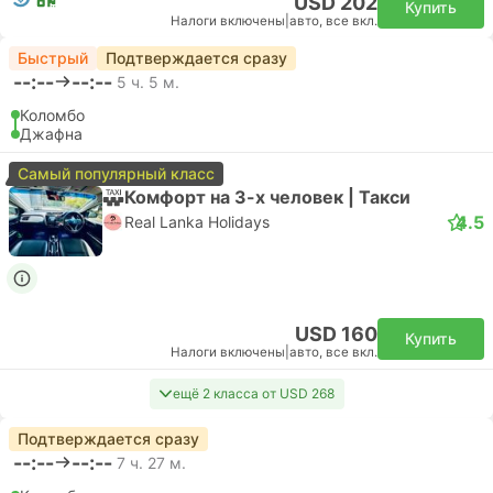
USD 202
Купить
Налоги включены
|
авто, все вкл.
Быстрый
Подтверждается сразу
--:--
--:--
5 ч. 5 м.
Коломбо
Джафна
Самый популярный класс
Комфорт на 3-х человек | Такси
4.5
Real Lanka Holidays
USD 160
Купить
Налоги включены
|
авто, все вкл.
ещё 2 класса от USD 268
Подтверждается сразу
--:--
--:--
7 ч. 27 м.