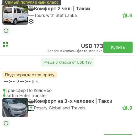
Самый популярный класс
Комфорт 2 чел. | Такси
4.6
Tours with Stef Lanka
USD 173
Купить
Налоги включены
|
авто, все вкл.
ещё 3 класса от USD 195
Подтверждается сразу
--:--
--:--
8 ч.
Трансфер По Коломбо
Jaffna Hotel Transfer
Комфорт на 3-х человек | Такси
4.9
Rosary Global and Travels