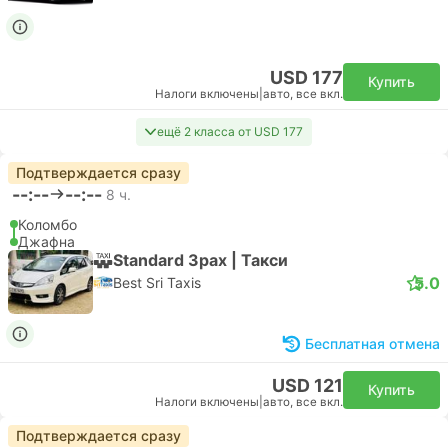
USD 177
Купить
Налоги включены
|
авто, все вкл.
ещё 2 класса от USD 177
Подтверждается сразу
--:--
--:--
8 ч.
Коломбо
Джафна
Standard 3pax | Такси
5.0
Best Sri Taxis
Бесплатная отмена
USD 121
Купить
Налоги включены
|
авто, все вкл.
Подтверждается сразу