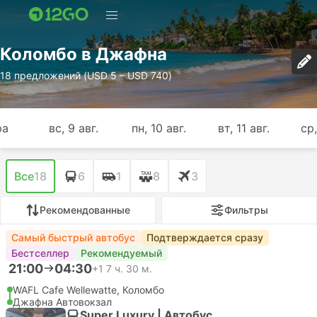
Коломбо в Джафна
18 предложений (USD 5 – USD 740)
ра
вс, 9 авг.
пн, 10 авг.
вт, 11 авг.
ср,
Все
18
6
1
8
3
Рекомендованные
Фильтры
Самый быстрый автобус
Подтверждается сразу
Бестселлер
Рекомендуемый
21:00
04:30
+1
7 ч. 30 м.
WAFL Cafe Wellewatte, Коломбо
Джафна Автовокзал
Super Luxury | Автобус