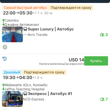
Самый быстрый автобус
Подтверждается сразу
22:00
05:30
+1
7 ч. 30 м.
Colombo
Джафна Автовокзал
Super Luxury | Автобус
4.3
Avro Travels
USD 14
Купить
Налоги включены
|
за взрослого
Дешевый
Подтверждается сразу
19:30
04:30
+1
9 ч.
Wellawatte 42Ln, Коломбо
Jaffna Teaching Hospital
Экспресс | Автобус #1
3.7
NCG Express