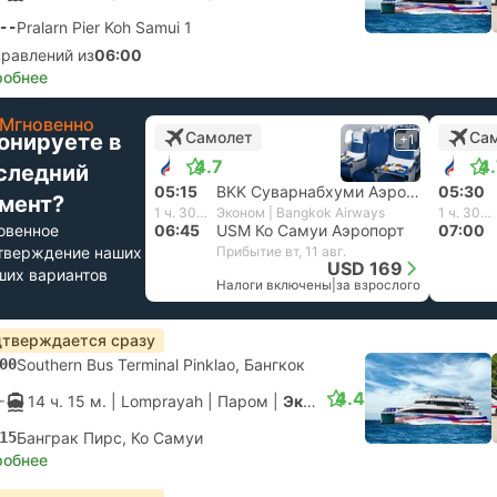
--
Pralarn Pier Koh Samui 1
правлений из
06:00
робнее
Мгновенно
Самолет
Са
онируете в
+1
4.7
4
следний
05:15
BKK Суварнабхуми Аэропорт, Бангкок
05:30
мент?
1 ч. 30 м.
Эконом | Bangkok Airways
1 ч. 30 м.
овенное
06:45
USM Ко Самуи Аэропорт
07:00
тверждение наших
Прибытие вт, 11 авг.
USD 169
ших вариантов
Налоги включены
|
за взрослого
тверждается сразу
00
Southern Bus Terminal Pinklao, Бангкок
4.4
14 ч. 15 м.
| Lomprayah
|
Паром
|
Экспресс
15
Банграк Пирс, Ко Самуи
робнее