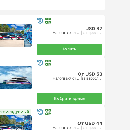
USD 37
Налоги включены
|
за взрослого
Купить
От USD 53
Налоги включены
|
за взрослого
Выбрать время
екомендуемый
От USD 44
Налоги включены
|
за взрослого