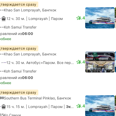
тверждается сразу
--
Khao San Lomprayah, Бангкок
4.4
12 ч. 30 м.
| Lomprayah
|
Паром
--
Koh Samui Transfer
правлений из
06:00
робнее
тверждается сразу
--
Khao San Lomprayah, Бангкок
4.4
12 ч. 30 м. Автобус+Паром. Все пересадки гарантированы
--
Koh Samui Transfer
правлений из
06:00
робнее
тверждается сразу
00
Southern Bus Terminal Pinklao, Бангкок
4.4
15 ч. 15 м.
| Lomprayah
|
Паром
|
Экспресс
15
Ко Самуи