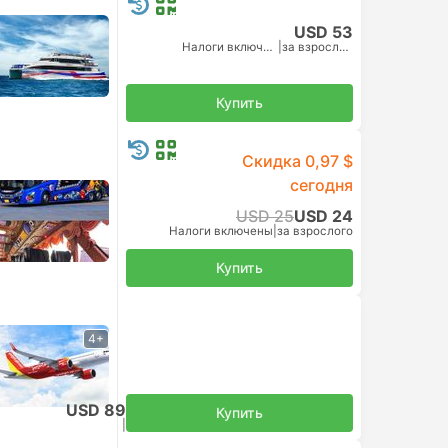
USD 53
Налоги включены
|
за взрослого
Купить
Скидка 0,97 $
сегодня
USD 25
USD 24
Налоги включены
|
за взрослого
Купить
4+
я пересадка
USD 89
Купить
Налоги включены
|
за взрослого