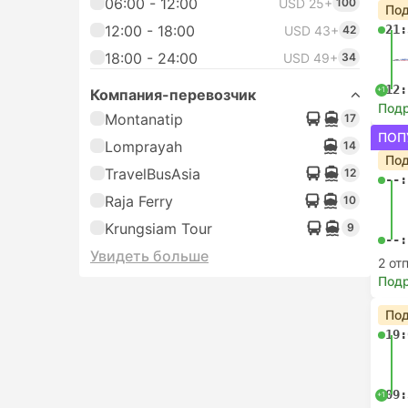
06:00 - 12:00
USD 25+
100
Под
12:00 - 18:00
21:
USD 43+
42
18:00 - 24:00
USD 49+
34
12:
+1
Компания-перевозчик
Под
Montanatip
17
ПОП
Lomprayah
14
Под
TravelBusAsia
12
--:
Raja Ferry
10
Krungsiam Tour
9
--:
Увидеть больше
2 от
Под
Под
19:
09:
+1