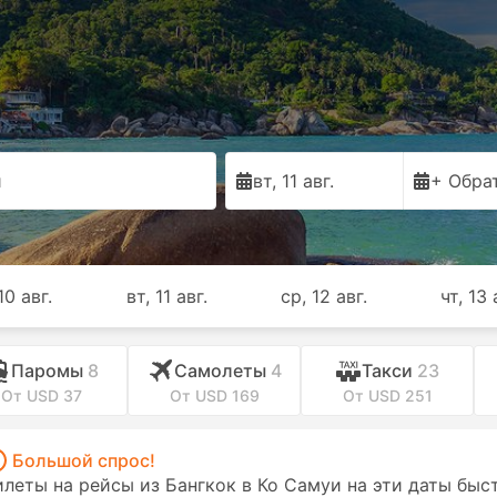
и
вт, 11 авг.
+ Обра
10 авг.
вт, 11 авг.
ср, 12 авг.
чт, 13 
Паромы
8
Самолеты
4
Такси
23
От USD 37
От USD 169
От USD 251
Большой спрос!
илеты на рейсы из Бангкок в Ко Самуи на эти даты быс