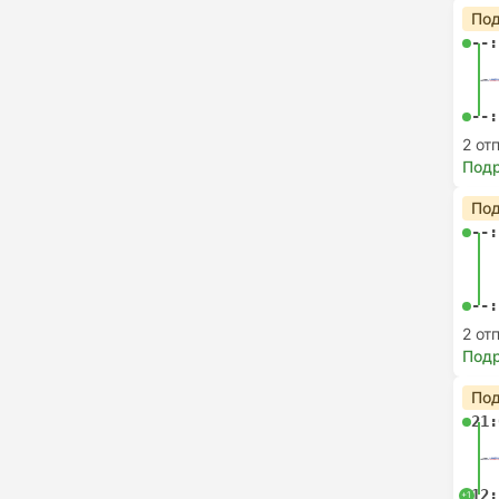
Под
--:
--:
2 от
Под
Под
--:
--:
2 от
Под
Под
21:
12:
+1