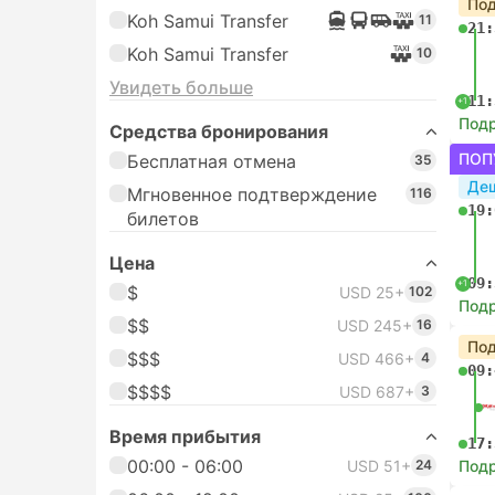
Под
Koh Samui Transfer
11
21:
Koh Samui Transfer
10
Увидеть больше
11:
+1
Под
Средства бронирования
ПОП
Бесплатная отмена
35
Де
Мгновенное подтверждение
116
19:
билетов
Цена
09:
+1
$
USD 25+
102
Под
$$
USD 245+
16
Под
$$$
USD 466+
4
09:
$$$$
USD 687+
3
Время прибытия
17:
00:00 - 06:00
USD 51+
24
Под