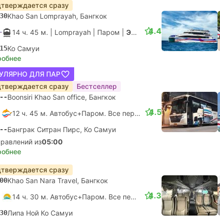
тверждается сразу
30
Khao San Lomprayah, Бангкок
4.4
14 ч. 45 м.
| Lomprayah
|
Паром
|
Экспресс
15
Ко Самуи
робнее
УЛЯРНО ДЛЯ ПАР
тверждается сразу
Бестселлер
--
Boonsiri Khao San office, Бангкок
4.5
12 ч. 45 м. Автобус+Паром. Все пересадки гарантированы
--
Банграк Ситран Пирс, Ко Самуи
правлений из
05:00
робнее
тверждается сразу
00
Khao San Nara Travel, Бангкок
4.3
14 ч. 30 м. Автобус+Паром. Все пересадки гарантированы
30
Липа Ной Ко Самуи