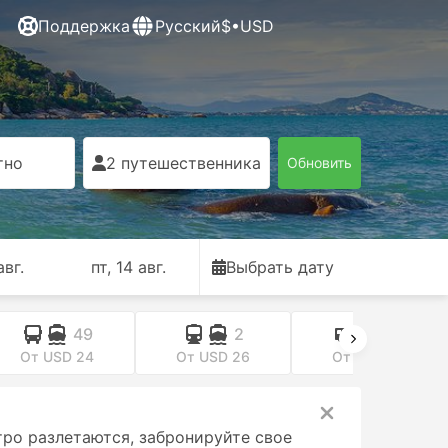
Поддержка
Русский
$•USD
тно
2 путешественника
Обновить
авг.
пт, 14 авг.
Выбрать дату
49
2
14
От USD 24
От USD 26
От USD 28
тро разлетаются, забронируйте свое