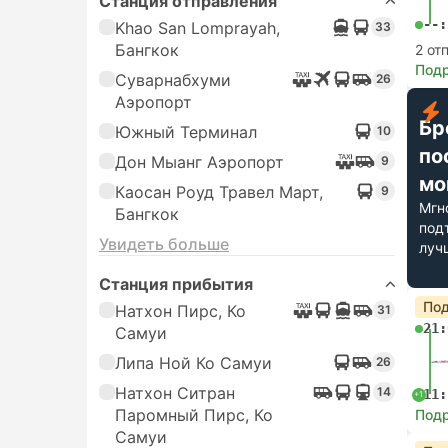
Станция отправления
--:
Khao San Lomprayah,
33
Бангкок
2 от
Под
Суварнабхуми
26
Аэропорт
Бр
Южный Терминал
10
по
Дон Мыанг Аэропорт
9
мо
Каосан Роуд Травел Март,
9
Мгн
Бангкок
под
Увидеть больше
луч
Станция прибытия
Под
Натхон Пирс, Ко
31
21:
Самуи
Липа Ной Ко Самуи
26
Натхон Ситран
14
11:
+1
Паромный Пирс, Ко
Под
Самуи