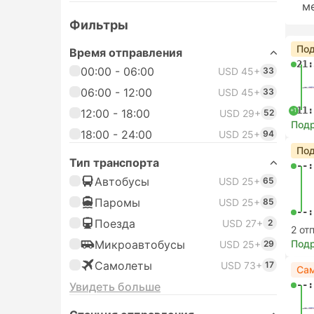
м
Фильтры
Под
Время отправления
21:
00:00 - 06:00
USD 45+
33
06:00 - 12:00
USD 45+
33
11:
+1
12:00 - 18:00
USD 29+
52
Под
18:00 - 24:00
USD 25+
94
Под
Тип транспорта
--:
Автобусы
USD 25+
65
Паромы
USD 25+
85
--:
Поезда
USD 27+
2
2 от
Микроавтобусы
Под
USD 25+
29
Самолеты
USD 73+
17
Са
--:
Увидеть больше