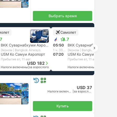
Выбрать время
молет
Самолет
+1
+1
.7
4.7
BKK Суварнабхуми Аэропорт, Бангкок
05:50
BKK Суварнабхуми Аэропорт, Бангкок
Эконом | Bangkok Airways
1 ч. 30 м.
Эконом | Bangkok Airways
USM Ко Самуи Аэропорт
07:20
USM Ко Самуи Аэропорт
Прибытие вт, 11 авг.
Прибытие вт, 11 авг.
USD 182
USD 182
Налоги включены
|
за взрослого
Налоги включены
|
за взрослого
USD 37
Налоги включены
|
за взрослого
Купить