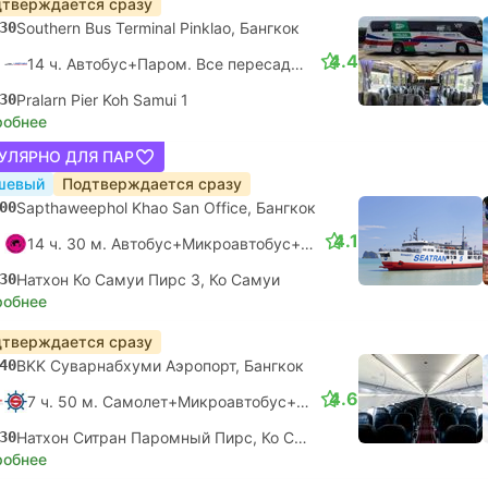
тверждается сразу
30
Southern Bus Terminal Pinklao, Бангкок
4.4
14 ч. Автобус+Паром. Все пересадки гарантированы
30
Pralarn Pier Koh Samui 1
робнее
УЛЯРНО ДЛЯ ПАР
шевый
Подтверждается сразу
00
Sapthaweephol Khao San Office, Бангкок
4.1
14 ч. 30 м. Автобус+Микроавтобус+Паром. Все пересадки гарантированы
30
Натхон Ко Самуи Пирс 3, Ко Самуи
робнее
тверждается сразу
40
BKK Суварнабхуми Аэропорт, Бангкок
4.6
7 ч. 50 м. Самолет+Микроавтобус+Паром.
Самостоятельна
30
Натхон Ситран Паромный Пирс, Ко Самуи
робнее