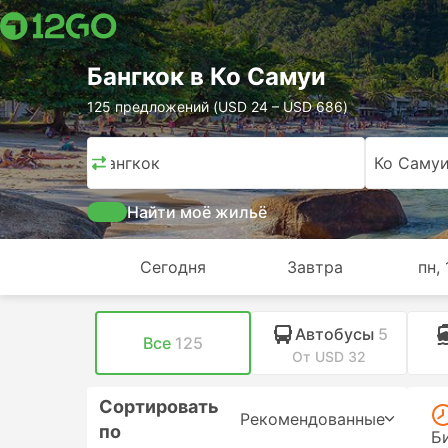
Бангкок в Ко Самуи
125 предложений (USD 24 – USD 686)
Бангкок
Ко Саму
Найти моё жильё
Сегодня
Завтра
пн, 
Автобусы
5
Все
125
От USD 32
Сортировать
Рекомендованные
по
Б