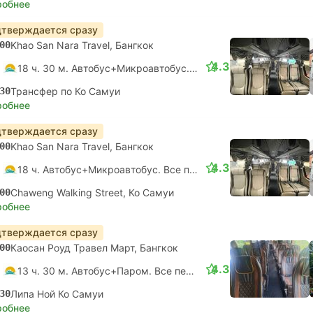
робнее
тверждается сразу
00
Khao San Nara Travel, Бангкок
4.3
18 ч. 30 м. Автобус+Микроавтобус. Все пересадки гарантированы
30
Трансфер по Ко Самуи
робнее
тверждается сразу
00
Khao San Nara Travel, Бангкок
4.3
18 ч. Автобус+Микроавтобус. Все пересадки гарантированы
00
Chaweng Walking Street, Ко Самуи
робнее
тверждается сразу
00
Каосан Роуд Травел Март, Бангкок
4.3
13 ч. 30 м. Автобус+Паром. Все пересадки гарантированы
30
Липа Ной Ко Самуи
робнее