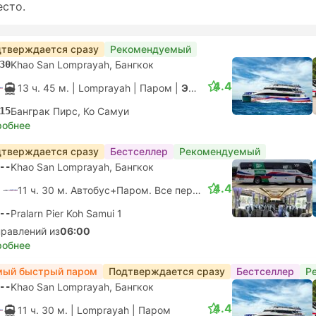
есто.
тверждается сразу
Рекомендуемый
30
Khao San Lomprayah, Бангкок
4.4
13 ч. 45 м.
| Lomprayah
|
Паром
|
Экспресс
15
Банграк Пирс, Ко Самуи
робнее
тверждается сразу
Бестселлер
Рекомендуемый
--
Khao San Lomprayah, Бангкок
4.4
11 ч. 30 м. Автобус+Паром. Все пересадки гарантированы
--
Pralarn Pier Koh Samui 1
правлений из
06:00
робнее
мый быстрый паром
Подтверждается сразу
Бестселлер
Р
--
Khao San Lomprayah, Бангкок
4.4
11 ч. 30 м.
| Lomprayah
|
Паром