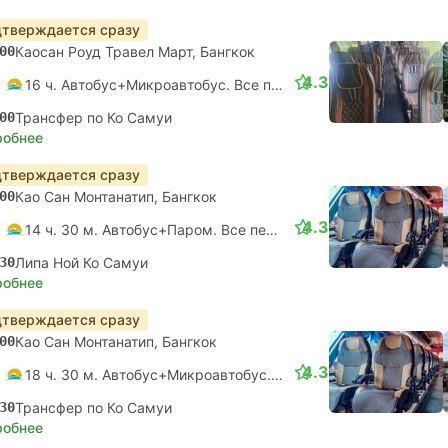
тверждается сразу
00
Каосан Роуд Травел Март, Бангкок
4.3
16 ч. Автобус+Микроавтобус. Все пересадки гарантированы
00
Трансфер по Ко Самуи
робнее
тверждается сразу
00
Као Сан Монтанатип, Бангкок
4.3
14 ч. 30 м. Автобус+Паром. Все пересадки гарантированы
30
Липа Ной Ко Самуи
робнее
тверждается сразу
00
Као Сан Монтанатип, Бангкок
4.3
18 ч. 30 м. Автобус+Микроавтобус. Все пересадки гарантированы
30
Трансфер по Ко Самуи
робнее