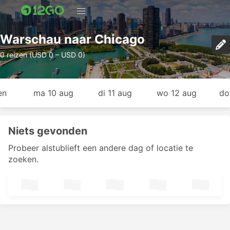
Warschau naar Chicago
0 reizen (USD 0 – USD 0)
en
ma 10 aug
di 11 aug
wo 12 aug
do
Niets gevonden
Probeer alstublieft een andere dag of locatie te
zoeken.