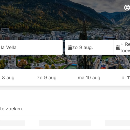
+ Re
la Vella
zo 9 aug.
toe
a 8 aug
zo 9 aug
ma 10 aug
di 
 te zoeken.