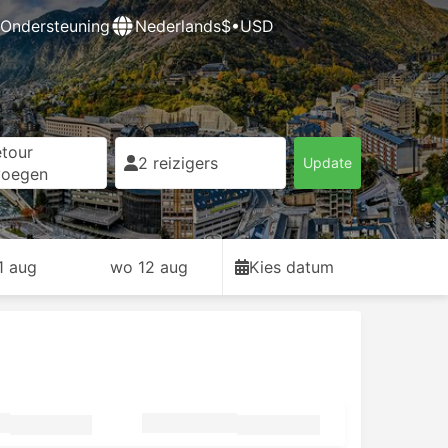
Ondersteuning
Nederlands
$•USD
tour
2 reizigers
Update
voegen
11 aug
wo 12 aug
Kies datum