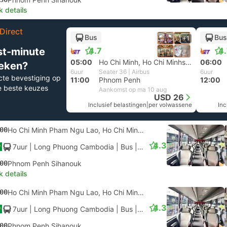
k details
Direct
Bus
Bus
+1
st-minute
4.7
4
05:00
Ho Chi Minh, Ho Chi Minhstad
06:00
eken?
6uur
Seater 36 | Airbus
6uur
cte bevestiging op
11:00
Phnom Penh
12:00
e beste keuzes
Aankomst op ma 10 aug
USD 26
Inclusief belastingen
|
per volwassene
Inc
00
Ho Chi Minh Pham Ngu Lao, Ho Chi Minhstad
4.3
7uur
| Long Phuong Cambodia
|
Bus
|
Luxueus
00
Phnom Penh Sihanouk
k details
00
Ho Chi Minh Pham Ngu Lao, Ho Chi Minhstad
4.3
7uur
| Long Phuong Cambodia
|
Bus
|
Luxueus
00
Phnom Penh Sihanouk