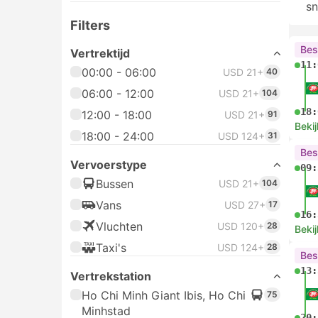
sn
Filters
Bes
Vertrektijd
11:
00:00 - 06:00
USD 21+
40
06:00 - 12:00
USD 21+
104
18:
12:00 - 18:00
USD 21+
91
Bekij
18:00 - 24:00
USD 124+
31
Bes
Vervoerstype
09:
Bussen
USD 21+
104
Vans
USD 27+
17
16:
Vluchten
USD 120+
28
Bekij
Taxi's
USD 124+
28
Bes
13:
Vertrekstation
Ho Chi Minh Giant Ibis, Ho Chi
75
Minhstad
20: