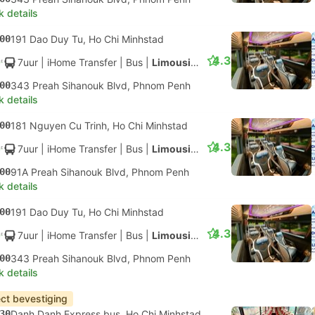
k details
00
191 Dao Duy Tu, Ho Chi Minhstad
4.3
7uur
| iHome Transfer
|
Bus
|
Limousine
00
343 Preah Sihanouk Blvd, Phnom Penh
k details
00
181 Nguyen Cu Trinh, Ho Chi Minhstad
4.3
7uur
| iHome Transfer
|
Bus
|
Limousine
00
91A Preah Sihanouk Blvd, Phnom Penh
k details
00
191 Dao Duy Tu, Ho Chi Minhstad
4.3
7uur
| iHome Transfer
|
Bus
|
Limousine
00
343 Preah Sihanouk Blvd, Phnom Penh
k details
ect bevestiging
30
Danh Danh Express bus, Ho Chi Minhstad