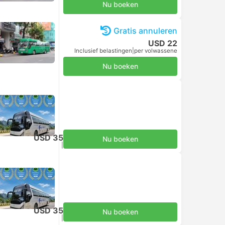
Nu boeken
Gratis annuleren
USD 22
Inclusief belastingen
|
per volwassene
Nu boeken
USD 35
Nu boeken
Inclusief belastingen
|
per volwassene
USD 35
Nu boeken
Inclusief belastingen
|
per volwassene