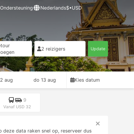
Ondersteuning
Nederlands
$•USD
tour
2 reizigers
Update
voegen
2 aug
do 13 aug
Kies datum
9
Vanaf USD 32
 deze data raken snel op, reserveer dus