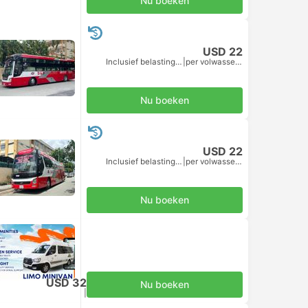
Nu boeken
USD 22
Inclusief belastingen
|
per volwassene
Nu boeken
USD 22
Inclusief belastingen
|
per volwassene
Nu boeken
USD 32
Nu boeken
Inclusief belastingen
|
per volwassene