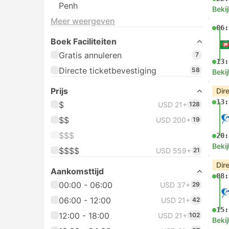
Penh
Bekij
Meer weergeven
06:
Boek Faciliteiten
Gratis annuleren
7
13:
Directe ticketbevestiging
58
Bekij
Prijs
Dir
13:
$
USD 21+
128
$$
USD 200+
19
$$$
20:
Bekij
$$$$
USD 559+
21
Dir
Aankomsttijd
08:
00:00 - 06:00
USD 37+
29
06:00 - 12:00
USD 21+
42
15:
12:00 - 18:00
USD 21+
102
Bekij