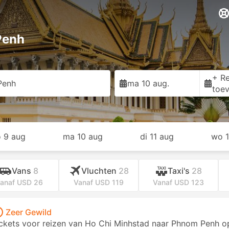
Penh
+ Re
Penh
ma 10 aug.
toe
o 9 aug
ma 10 aug
di 11 aug
wo 1
Vans
8
Vluchten
28
Taxi's
28
anaf USD 26
Vanaf USD 119
Vanaf USD 123
Zeer Gewild
ckets voor reizen van Ho Chi Minhstad naar Phnom Penh op