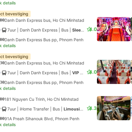
k details
ect bevestiging
00
Danh Danh Express bus, Ho Chi Minhstad
4.0
7uur
| Danh Danh Express
|
Bus
|
Sleeper Bus
00
Danh Danh Express Bus pp, Phnom Penh
k details
ect bevestiging
30
Danh Danh Express bus, Ho Chi Minhstad
4.0
7uur
| Danh Danh Express
|
Bus
|
VIP Bus
30
Danh Danh Express Bus pp, Phnom Penh
k details
00
181 Nguyen Cu Trinh, Ho Chi Minhstad
4.3
7uur
| iHome Transfer
|
Bus
|
Limousine
00
91A Preah Sihanouk Blvd, Phnom Penh
k details