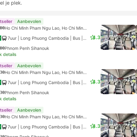
el je plek.
tseller
Aanbevolen
00
Ho Chi Minh Pham Ngu Lao, Ho Chi Minhstad
4.3
7uur
| Long Phuong Cambodia
|
Bus
|
Luxueus
00
Phnom Penh Sihanouk
k details
tseller
Aanbevolen
30
Ho Chi Minh Pham Ngu Lao, Ho Chi Minhstad
4.3
7uur
| Long Phuong Cambodia
|
Bus
|
Luxueus
30
Phnom Penh Sihanouk
k details
tseller
Aanbevolen
30
Ho Chi Minh Pham Ngu Lao, Ho Chi Minhstad
4.3
7uur
| Long Phuong Cambodia
|
Bus
|
Luxueus
30
Phnom Penh Sihanouk