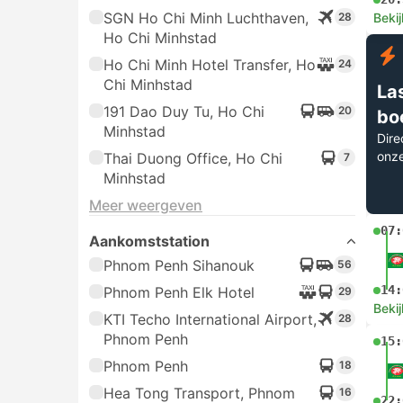
SGN Ho Chi Minh Luchthaven,
28
Bekij
Ho Chi Minhstad
Ho Chi Minh Hotel Transfer, Ho
24
Chi Minhstad
La
191 Dao Duy Tu, Ho Chi
20
bo
Minhstad
Dire
onz
Thai Duong Office, Ho Chi
7
Minhstad
Meer weergeven
07:
Aankomststation
Phnom Penh Sihanouk
56
14:
Phnom Penh Elk Hotel
29
Bekij
KTI Techo International Airport,
28
Phnom Penh
15:
Phnom Penh
18
Hea Tong Transport, Phnom
16
22: