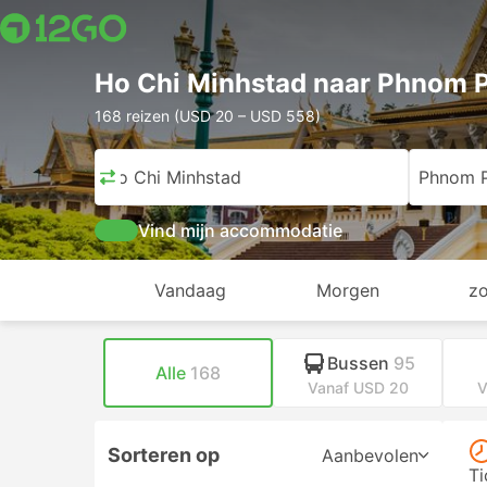
Ho Chi Minhstad naar Phnom 
168 reizen (USD 20 – USD 558)
Ho Chi Minhstad
Phnom 
Vind mijn accommodatie
Vandaag
Morgen
z
Bussen
95
Alle
168
Vanaf USD 20
V
Sorteren op
Aanbevolen
Ti