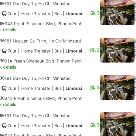
00
191 Dao Duy Tu, Ho Chi Minhstad
4.3
7uur
| iHome Transfer
|
Bus
|
Limousine
00
343 Preah Sihanouk Blvd, Phnom Penh
k details
30
181 Nguyen Cu Trinh, Ho Chi Minhstad
4.3
7uur
| iHome Transfer
|
Bus
|
Limousine
30
91A Preah Sihanouk Blvd, Phnom Penh
k details
30
191 Dao Duy Tu, Ho Chi Minhstad
4.3
7uur
| iHome Transfer
|
Bus
|
Limousine
30
343 Preah Sihanouk Blvd, Phnom Penh
k details
00
191 Dao Duy Tu, Ho Chi Minhstad
4.3
7uur
| iHome Transfer
|
Bus
|
Limousine
00
343 Preah Sihanouk Blvd, Phnom Penh