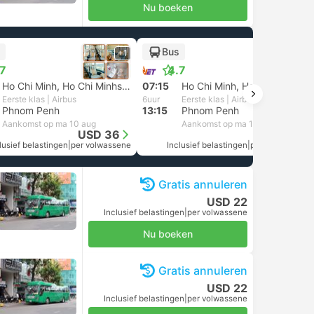
Nu boeken
Bus
+1
+1
.7
4.7
Ho Chi Minh, Ho Chi Minhstad
07:15
Ho Chi Minh, Ho Chi Minhstad
Eerste klas | Airbus
6uur
Eerste klas | Airbus
Phnom Penh
13:15
Phnom Penh
Aankomst op ma 10 aug
Aankomst op ma 10 aug
USD 36
USD 36
lusief belastingen
|
per volwassene
Inclusief belastingen
|
per volwassene
Gratis annuleren
USD 22
Inclusief belastingen
|
per volwassene
Nu boeken
Gratis annuleren
USD 22
Inclusief belastingen
|
per volwassene