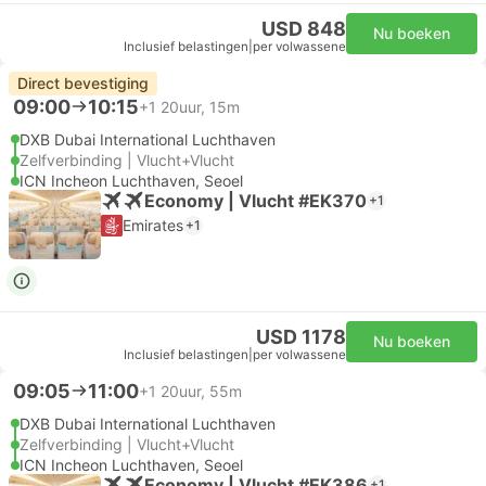
USD 848
Nu boeken
Inclusief belastingen
|
per volwassene
Direct bevestiging
09:00
10:15
+1
20uur, 15m
DXB Dubai International Luchthaven
Zelfverbinding | Vlucht+Vlucht
ICN Incheon Luchthaven, Seoel
Economy | Vlucht #EK370
+1
Emirates
+1
USD 1178
Nu boeken
Inclusief belastingen
|
per volwassene
09:05
11:00
+1
20uur, 55m
DXB Dubai International Luchthaven
Zelfverbinding | Vlucht+Vlucht
ICN Incheon Luchthaven, Seoel
Economy | Vlucht #EK386
+1