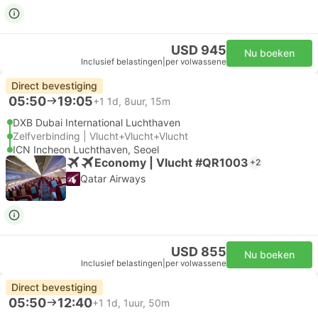
USD 945
Nu boeken
Inclusief belastingen
|
per volwassene
Direct bevestiging
05:50
19:05
+1
1d, 8uur, 15m
DXB Dubai International Luchthaven
Zelfverbinding | Vlucht+Vlucht+Vlucht
ICN Incheon Luchthaven, Seoel
Economy | Vlucht #QR1003
+2
Qatar Airways
USD 855
Nu boeken
Inclusief belastingen
|
per volwassene
Direct bevestiging
05:50
12:40
+1
1d, 1uur, 50m