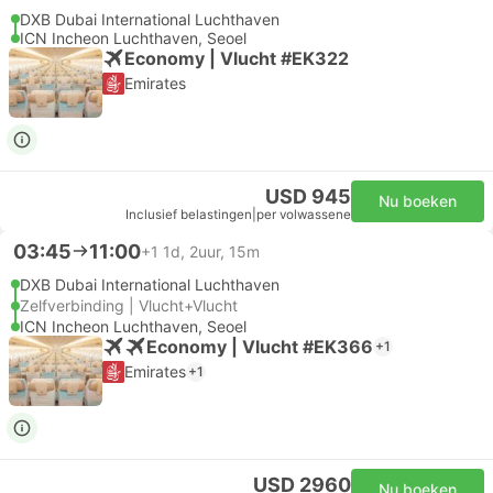
DXB Dubai International Luchthaven
ICN Incheon Luchthaven, Seoel
Economy | Vlucht #EK322
Emirates
USD 945
Nu boeken
Inclusief belastingen
|
per volwassene
03:45
11:00
+1
1d, 2uur, 15m
DXB Dubai International Luchthaven
Zelfverbinding | Vlucht+Vlucht
ICN Incheon Luchthaven, Seoel
Economy | Vlucht #EK366
+1
Emirates
+1
USD 2960
Nu boeken