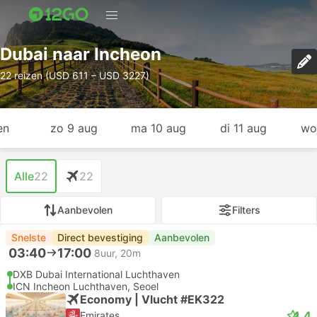
Dubai naar Incheon
22 reizen (USD 611 – USD 3227)
en
zo 9 aug
ma 10 aug
di 11 aug
wo
Alle
22
22
Aanbevolen
Filters
Snelste
Direct bevestiging
Aanbevolen
03:40
17:00
8uur, 20m
DXB Dubai International Luchthaven
ICN Incheon Luchthaven, Seoel
Economy | Vlucht #EK322
4.4
Emirates