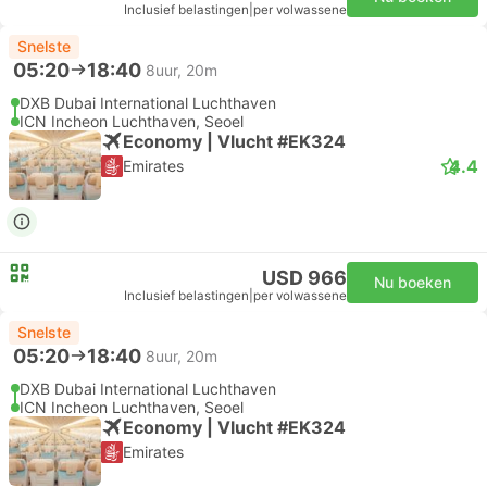
Inclusief belastingen
|
per volwassene
Snelste
05:20
18:40
8uur, 20m
DXB Dubai International Luchthaven
ICN Incheon Luchthaven, Seoel
Economy | Vlucht #EK324
4.4
Emirates
USD 966
Nu boeken
Inclusief belastingen
|
per volwassene
Snelste
05:20
18:40
8uur, 20m
DXB Dubai International Luchthaven
ICN Incheon Luchthaven, Seoel
Economy | Vlucht #EK324
Emirates