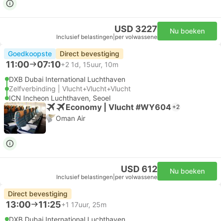
USD 3227
Nu boeken
Inclusief belastingen
|
per volwassene
Goedkoopste
Direct bevestiging
11:00
07:10
+2
1d, 15uur, 10m
DXB Dubai International Luchthaven
Zelfverbinding | Vlucht+Vlucht+Vlucht
ICN Incheon Luchthaven, Seoel
Economy | Vlucht #WY604
+2
Oman Air
USD 612
Nu boeken
Inclusief belastingen
|
per volwassene
Direct bevestiging
13:00
11:25
+1
17uur, 25m
DXB Dubai International Luchthaven