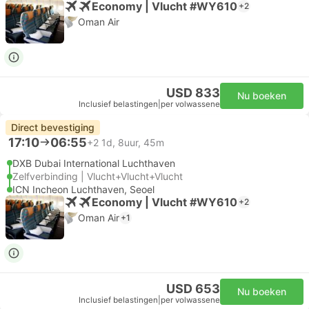
Economy | Vlucht #WY610
+2
Oman Air
USD 833
Nu boeken
Inclusief belastingen
|
per volwassene
Direct bevestiging
17:10
06:55
+2
1d, 8uur, 45m
DXB Dubai International Luchthaven
Zelfverbinding | Vlucht+Vlucht+Vlucht
ICN Incheon Luchthaven, Seoel
Economy | Vlucht #WY610
+2
Oman Air
+1
USD 653
Nu boeken
Inclusief belastingen
|
per volwassene