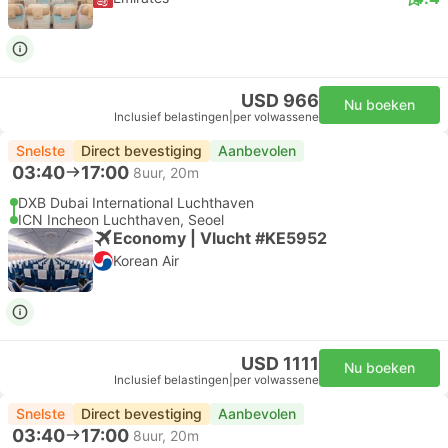
USD 966
Nu boeken
Inclusief belastingen
|
per volwassene
Snelste
Direct bevestiging
Aanbevolen
03:40
17:00
8uur, 20m
DXB Dubai International Luchthaven
ICN Incheon Luchthaven, Seoel
Economy | Vlucht #KE5952
Korean Air
USD 1111
Nu boeken
Inclusief belastingen
|
per volwassene
Snelste
Direct bevestiging
Aanbevolen
03:40
17:00
8uur, 20m