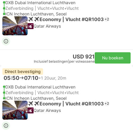
DXB Dubai International Luchthaven
Zelfverbinding | Vlucht+Vlucht+Vlucht
ICN Incheon Luchthaven, Seoel
Economy | Vlucht #QR1003
+2
Qatar Airways
USD 921
Nu boeken
Inclusief belastingen
|
per volwassene
Direct bevestiging
05:50
07:10
+1
20uur, 20m
DXB Dubai International Luchthaven
Zelfverbinding | Vlucht+Vlucht+Vlucht
ICN Incheon Luchthaven, Seoel
Economy | Vlucht #QR1003
+2
Qatar Airways