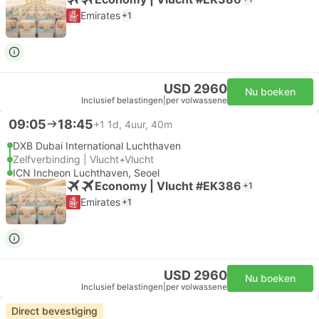
Emirates
+1
USD 2960
Nu boeken
Inclusief belastingen
|
per volwassene
09:05
18:45
+1
1d, 4uur, 40m
DXB Dubai International Luchthaven
Zelfverbinding | Vlucht+Vlucht
ICN Incheon Luchthaven, Seoel
Economy | Vlucht #EK386
+1
Emirates
+1
USD 2960
Nu boeken
Inclusief belastingen
|
per volwassene
Direct bevestiging