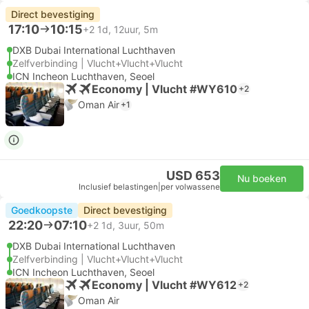
Direct bevestiging
17:10
10:15
+2
1d, 12uur, 5m
DXB Dubai International Luchthaven
Zelfverbinding | Vlucht+Vlucht+Vlucht
ICN Incheon Luchthaven, Seoel
Economy | Vlucht #WY610
+2
Oman Air
+1
USD 653
Nu boeken
Inclusief belastingen
|
per volwassene
Goedkoopste
Direct bevestiging
22:20
07:10
+2
1d, 3uur, 50m
DXB Dubai International Luchthaven
Zelfverbinding | Vlucht+Vlucht+Vlucht
ICN Incheon Luchthaven, Seoel
Economy | Vlucht #WY612
+2
Oman Air