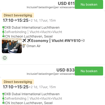
USD 611
Nu boeken
Inclusief belastingen
|
per volwassene
Direct bevestiging
17:10
15:25
+2
1d, 17uur, 15m
DXB Dubai International Luchthaven
Zelfverbinding | Vlucht+Vlucht+Vlucht
ICN Incheon Luchthaven, Seoel
Economy | Vlucht #WY610
+2
Oman Air
USD 833
Nu boeken
Inclusief belastingen
|
per volwassene
Direct bevestiging
17:10
15:25
+2
1d, 17uur, 15m
DXB Dubai International Luchthaven
Zelfverbinding | Vlucht+Vlucht+Vlucht
ICN Incheon Luchthaven, Seoel