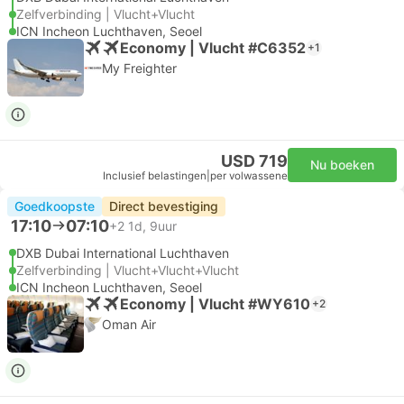
Zelfverbinding | Vlucht+Vlucht
ICN Incheon Luchthaven, Seoel
Economy | Vlucht #C6352
+1
My Freighter
USD 719
Nu boeken
Inclusief belastingen
|
per volwassene
Goedkoopste
Direct bevestiging
17:10
07:10
+2
1d, 9uur
DXB Dubai International Luchthaven
Zelfverbinding | Vlucht+Vlucht+Vlucht
ICN Incheon Luchthaven, Seoel
Economy | Vlucht #WY610
+2
Oman Air