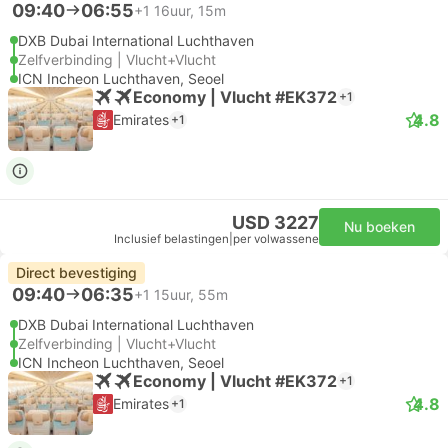
09:40
06:55
+1
16uur, 15m
DXB Dubai International Luchthaven
Zelfverbinding | Vlucht+Vlucht
ICN Incheon Luchthaven, Seoel
Economy | Vlucht #EK372
+1
4.8
Emirates
+1
USD 3227
Nu boeken
Inclusief belastingen
|
per volwassene
Direct bevestiging
09:40
06:35
+1
15uur, 55m
DXB Dubai International Luchthaven
Zelfverbinding | Vlucht+Vlucht
ICN Incheon Luchthaven, Seoel
Economy | Vlucht #EK372
+1
4.8
Emirates
+1