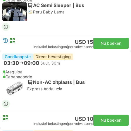
AC Semi Sleeper | Bus
Peru Baby Lama
USD 15
Nu boeken
Inclusief belastingen
|
per volwassene
Goedkoopste
Direct bevestiging
03:30
09:00
5uur, 30m
Arequipa
Cabanaconde
Non-AC zitplaats | Bus
Express Andalucia
USD 10
Nu boeken
Inclusief belastingen
|
per volwassene