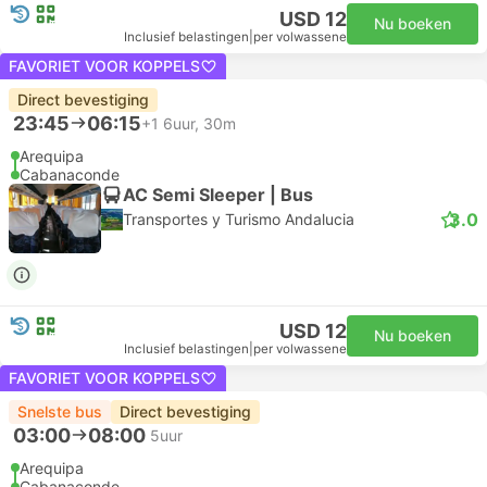
USD 12
Nu boeken
Inclusief belastingen
|
per volwassene
FAVORIET VOOR KOPPELS
Direct bevestiging
23:45
06:15
+1
6uur, 30m
Arequipa
Cabanaconde
AC Semi Sleeper | Bus
3.0
Transportes y Turismo Andalucia
USD 12
Nu boeken
Inclusief belastingen
|
per volwassene
FAVORIET VOOR KOPPELS
Snelste bus
Direct bevestiging
03:00
08:00
5uur
Arequipa
Cabanaconde