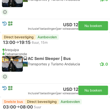
USD 12
Nu boeken
Inclusief belastingen
|
per volwassene
Direct bevestiging
Aanbevolen
13:00
19:15
6uur, 15m
Arequipa
Cabanaconde
AC Semi Sleeper | Bus
3.0
Transportes y Turismo Andalucia
USD 12
Nu boeken
Inclusief belastingen
|
per volwassene
Snelste bus
Direct bevestiging
Aanbevolen
03:00
08:00
5uur