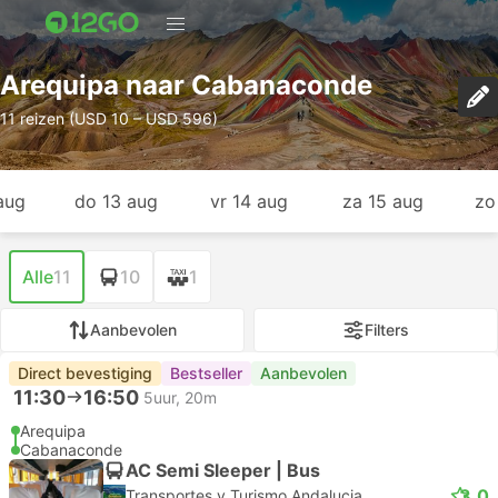
Arequipa naar Cabanaconde
11 reizen (USD 10 – USD 596)
aug
do 13 aug
vr 14 aug
za 15 aug
zo
Alle
11
10
1
Aanbevolen
Filters
Direct bevestiging
Bestseller
Aanbevolen
11:30
16:50
5uur, 20m
Arequipa
Cabanaconde
AC Semi Sleeper | Bus
3.0
Transportes y Turismo Andalucia