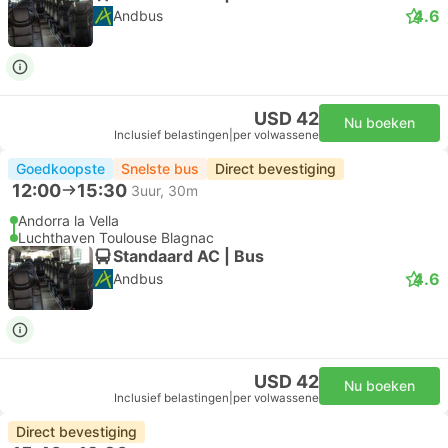
4.6
Andbus
USD 42
Nu boeken
Inclusief belastingen
|
per volwassene
Goedkoopste
Snelste bus
Direct bevestiging
12:00
15:30
3uur, 30m
Andorra la Vella
Luchthaven Toulouse Blagnac
Standaard AC | Bus
4.6
Andbus
USD 42
Nu boeken
Inclusief belastingen
|
per volwassene
Direct bevestiging