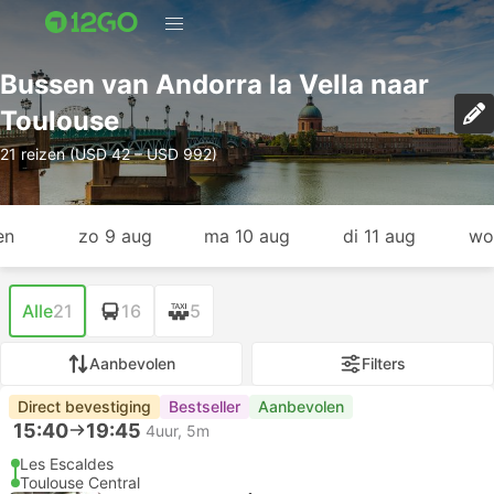
Bussen van Andorra la Vella naar
Toulouse
21 reizen (USD 42 – USD 992)
en
zo 9 aug
ma 10 aug
di 11 aug
wo
Alle
21
16
5
Aanbevolen
Filters
Direct bevestiging
Bestseller
Aanbevolen
15:40
19:45
4uur, 5m
Les Escaldes
Toulouse Central