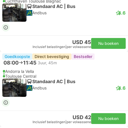
Luchthaven Toulouse Blagnac
Standaard AC | Bus
4.6
Andbus
USD 45
Nu boeken
Inclusief belastingen
|
per volwassene
Goedkoopste
Direct bevestiging
Bestseller
08:00
11:45
3uur, 45m
Andorra la Vella
Toulouse Central
Standaard AC | Bus
4.6
Andbus
USD 42
Nu boeken
Inclusief belastingen
|
per volwassene