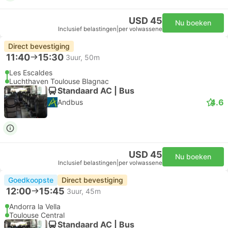
USD 45
Nu boeken
Inclusief belastingen
|
per volwassene
Direct bevestiging
11:40
15:30
3uur, 50m
Les Escaldes
Luchthaven Toulouse Blagnac
Standaard AC | Bus
4.6
Andbus
USD 45
Nu boeken
Inclusief belastingen
|
per volwassene
Goedkoopste
Direct bevestiging
12:00
15:45
3uur, 45m
Andorra la Vella
Toulouse Central
Standaard AC | Bus