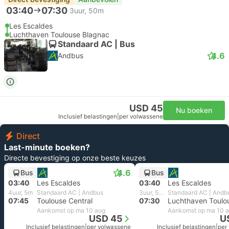
03:40
07:30
3uur, 50m
Les Escaldes
Luchthaven Toulouse Blagnac
Standaard AC | Bus
4.6
Andbus
USD 45
Nu boeken
Inclusief belastingen
|
per volwassene
Direct
Last-minute boeken?
Directe bevestiging op onze beste keuzes
4.6
Bus
Bus
03:40
Les Escaldes
03:40
Les Escaldes
4uur, 5m
Standaard AC | Andbus
3uur, 50m
Standaard AC | Andb
07:45
Toulouse Central
07:30
Aankomst op ma 10 aug
Aankomst op ma 10 
USD 45
U
Inclusief belastingen
|
per volwassene
Inclusief belastingen
|
per