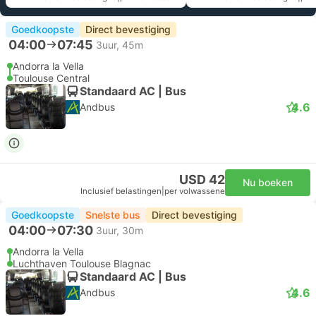
Goedkoopste
Direct bevestiging
04:00
07:45
3uur, 45m
Andorra la Vella
Toulouse Central
Standaard AC | Bus
4.6
Andbus
USD 42
Nu boeken
Inclusief belastingen
|
per volwassene
Goedkoopste
Snelste bus
Direct bevestiging
04:00
07:30
3uur, 30m
Andorra la Vella
Luchthaven Toulouse Blagnac
Standaard AC | Bus
4.6
Andbus