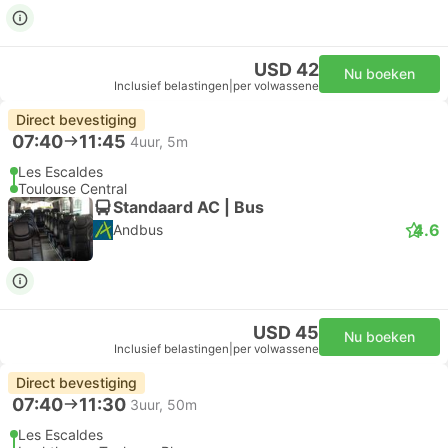
USD 42
Nu boeken
Inclusief belastingen
|
per volwassene
Direct bevestiging
07:40
11:45
4uur, 5m
Les Escaldes
Toulouse Central
Standaard AC | Bus
4.6
Andbus
USD 45
Nu boeken
Inclusief belastingen
|
per volwassene
Direct bevestiging
07:40
11:30
3uur, 50m
Les Escaldes