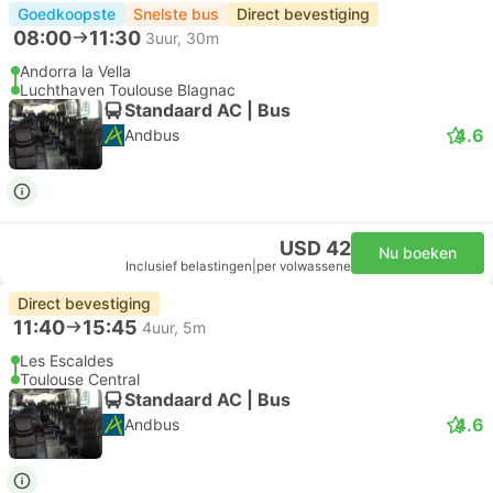
Goedkoopste
Snelste bus
Direct bevestiging
08:00
11:30
3uur, 30m
Andorra la Vella
Luchthaven Toulouse Blagnac
Standaard AC | Bus
4.6
Andbus
USD 42
Nu boeken
Inclusief belastingen
|
per volwassene
Direct bevestiging
11:40
15:45
4uur, 5m
Les Escaldes
Toulouse Central
Standaard AC | Bus
4.6
Andbus