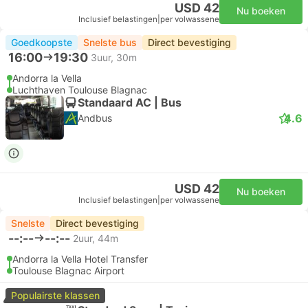
USD 42
Nu boeken
Inclusief belastingen
|
per volwassene
Goedkoopste
Snelste bus
Direct bevestiging
16:00
19:30
3uur, 30m
Andorra la Vella
Luchthaven Toulouse Blagnac
Standaard AC | Bus
4.6
Andbus
USD 42
Nu boeken
Inclusief belastingen
|
per volwassene
Snelste
Direct bevestiging
--:--
--:--
2uur, 44m
Andorra la Vella Hotel Transfer
Toulouse Blagnac Airport
Populairste klassen