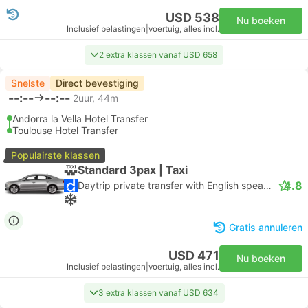
USD 538
Nu boeken
Inclusief belastingen
|
voertuig, alles incl.
2 extra klassen vanaf USD 658
Snelste
Direct bevestiging
--:--
--:--
2uur, 44m
Andorra la Vella Hotel Transfer
Toulouse Hotel Transfer
Populairste klassen
Standard 3pax | Taxi
4.8
Daytrip private transfer with English speaking driver
Gratis annuleren
USD 471
Nu boeken
Inclusief belastingen
|
voertuig, alles incl.
3 extra klassen vanaf USD 634