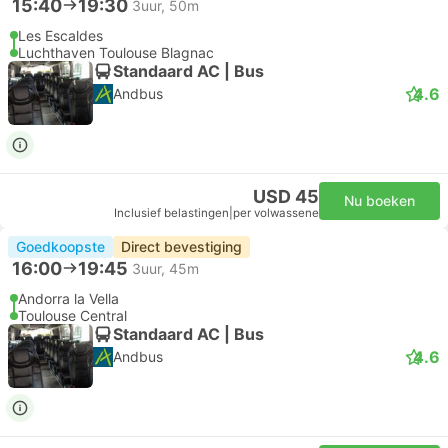
15:40
19:30
3uur, 50m
Les Escaldes
Luchthaven Toulouse Blagnac
Standaard AC | Bus
4.6
Andbus
USD 45
Nu boeken
Inclusief belastingen
|
per volwassene
Goedkoopste
Direct bevestiging
16:00
19:45
3uur, 45m
Andorra la Vella
Toulouse Central
Standaard AC | Bus
4.6
Andbus