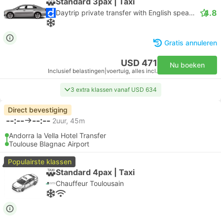
Standard 3pax | Taxi
4.8
Daytrip private transfer with English speaking driver
Gratis annuleren
USD 471
Nu boeken
Inclusief belastingen
|
voertuig, alles incl.
3 extra klassen vanaf USD 634
Direct bevestiging
--:--
--:--
2uur, 45m
Andorra la Vella Hotel Transfer
Toulouse Blagnac Airport
Populairste klassen
Standard 4pax | Taxi
Chauffeur Toulousain