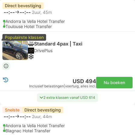
Direct bevestiging
--:--
--:--
2uur, 45m
Andorra la Vella Hotel Transfer
Toulouse Hotel Transfer
Populairste klassen
Standard 4pax | Taxi
DrivePlus
USD 494
Nu boeken
Inclusief belastingen
|
voertuig, alles incl.
2 extra klassen vanaf USD 614
Snelste
Direct bevestiging
--:--
--:--
2uur, 44m
Andorra la Vella Hotel Transfer
Blagnac Hotel Transfer