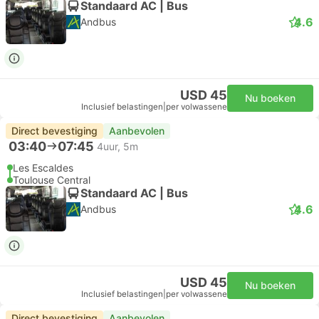
Standaard AC | Bus
4.6
Andbus
USD 45
Nu boeken
Inclusief belastingen
|
per volwassene
Direct bevestiging
Aanbevolen
03:40
07:45
4uur, 5m
Les Escaldes
Toulouse Central
Standaard AC | Bus
4.6
Andbus
USD 45
Nu boeken
Inclusief belastingen
|
per volwassene
Direct bevestiging
Aanbevolen